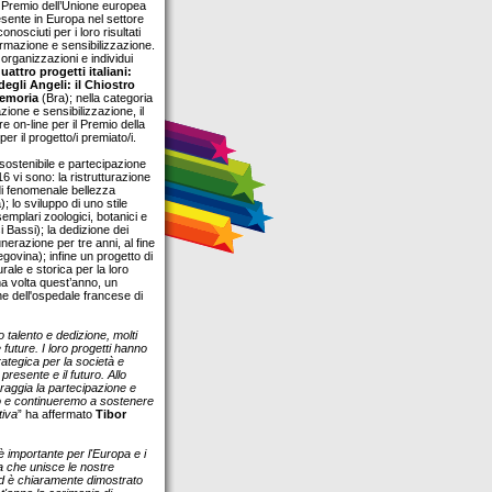
l Premio dell’Unione europea
resente in Europa nel settore
onosciuti per i loro risultati
ormazione e sensibilizzazione.
organizzazioni e individui
uattro progetti italiani:
egli Angeli: il Chiostro
memoria
(Bra); nella categoria
zione e sensibilizzazione, il
re on-line per il Premio della
r il progetto/i premiato/i.
o sostenibile e partecipazione
16 vi sono: la ristrutturazione
di fenomenale bellezza
 lo sviluppo di uno stile
esemplari zoologici, botanici e
i Bassi); la dedizione dei
razione per tre anni, al fine
govina); infine un progetto di
rale e storica per la loro
rima volta quest’anno, un
ne dell'ospedale francese di
ro talento e dedizione, molti
e future. I loro progetti hanno
ategica per la società e
presente e il futuro. Allo
aggia la partecipazione e
amo e continueremo a sostenere
tiva
” ha affermato
Tibor
è importante per l'Europa e i
za che unisce le nostre
 ed è chiaramente dimostrato