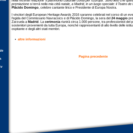
nella recente relazione 'Il patrimonio culturale conta per l'Europa'. Sono lieto che que
premiazione si terrà nella mia città natale, a Madrid, in un luogo speciale: il Teatro de
Plácido Domingo
, celebre cantante lirico e Presidente di Europa Nostra.
I vincitori degli European Heritage Awards 2016 saranno celebrati nel corso di un event
l’egida del Commissario Navracsics e di Plácido Domingo, la sera del
24 maggio
pre
Zarzuela a
Madrid
. La
cerimonia
riunirà circa 1.000 persone, tra professionisti del p
sostenitori provenienti da tutta Europa, nonché rappresentanti di alto livello delle istit
ospitante e degli altri stati membri.
•
altre informazioni
ale
Pagina precedente
a
tv