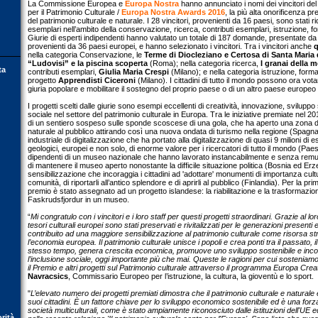
La Commissione Europea e
Europa Nostra
hanno annunciato i nomi dei vincitori de
per il Patrimonio Culturale /
Europa Nostra Awards 2016
, la più alta onorificenza p
del patrimonio culturale e naturale. I 28 vincitori, provenienti da 16 paesi, sono stati ric
esemplari nell’ambito della conservazione, ricerca, contributi esemplari, istruzione, f
Giurie di esperti indipendenti hanno valutato un totale di 187 domande, presentate da 
provenienti da 36 paesi europei, e hanno selezionato i vincitori. Tra i vincitori anche
q
nella categoria Conservazione, le
Terme di Diocleziano e Certosa di Santa Maria d
“Ludovisi” e la piscina scoperta
(Roma); nella categoria ricerca,
I granai della 
ta
contributi esemplari,
Giulia Maria Crespi
(Milano); e nella categoria istruzione, forma
progetto
Apprendisti Ciceroni
(Milano). I cittadini di tutto il mondo possono ora vota
giuria popolare e mobilitare il sostegno del proprio paese o di un altro paese europeo pe
I progetti scelti dalle giurie sono esempi eccellenti di creatività, innovazione, svilupp
sociale nel settore del patrimonio culturale in Europa. Tra le iniziative premiate nel 20
di un sentiero sospeso sulle sponde scoscese di una gola, che ha aperto una zona 
naturale al pubblico attirando così una nuova ondata di turismo nella regione (Spagna);
industriale di digitalizzazione che ha portato alla digitalizzazione di quasi 9 milioni di 
geologici, europei e non solo, di enorme valore per i ricercatori di tutto il mondo (Paes
dipendenti di un museo nazionale che hanno lavorato instancabilmente e senza remune
di mantenere il museo aperto nonostante la difficile situazione politica (Bosnia ed Erze
sensibilizzazione che incoraggia i cittadini ad 'adottare' monumenti di importanza cultu
comunità, di riportarli all’antico splendore e di aprirli al pubblico (Finlandia). Per la p
premio è stato assegnato ad un progetto islandese: la riabilitazione e la trasformazio
Faskrudsfjordur in un museo.
“
Mi congratulo con i vincitori e i loro staff per questi progetti straordinari. Grazie al lo
tesori culturali europei sono stati preservati e rivitalizzati per le generazioni presenti 
contribuito ad una maggiore sensibilizzazione al patrimonio culturale come risorsa str
l’economia europea. Il patrimonio culturale unisce i popoli e crea ponti tra il passato, il 
stesso tempo, genera crescita economica, promuove uno sviluppo sostenibile e incor
l’inclusione sociale, oggi importante più che mai. Queste le ragioni per cui sosteni
il Premio e altri progetti sul Patrimonio culturale attraverso il programma Europa Crea
Navracsics
, Commissario Europeo per l’istruzione, la cultura, la gioventù e lo sport.
"
L’elevato numero dei progetti premiati dimostra che il patrimonio culturale e naturale 
suoi cittadini. È un fattore chiave per lo sviluppo economico sostenibile ed è una for
società multiculturali, come è stato ampiamente riconosciuto dalle istituzioni dell'UE
orità