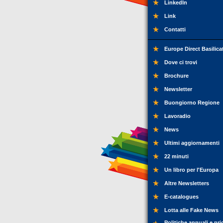
LinkedIn
Link
Contatti
Europe Direct Basilica
Dove ci trovi
Brochure
Newsletter
Buongiorno Regione
Lavoradio
News
Ultimi aggiornamenti
22 minuti
Un libro per l'Europa
Altre Newsletters
E-catalogues
Lotta alle Fake News
Politiche annuali e pri