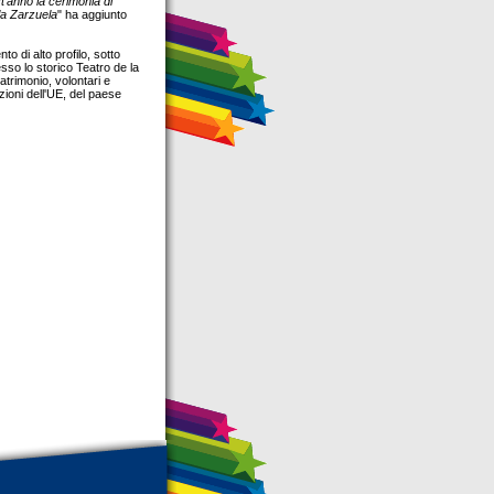
st'anno la cerimonia di
 la Zarzuela
" ha aggiunto
o di alto profilo, sotto
sso lo storico Teatro de la
atrimonio, volontari e
uzioni dell'UE, del paese