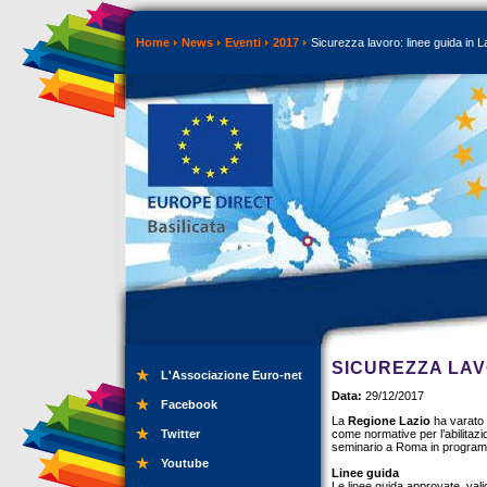
Home
News
Eventi
2017
Sicurezza lavoro: linee guida in L
SICUREZZA LAVO
L'Associazione Euro-net
Data:
29/12/2017
Facebook
La
Regione Lazio
ha varato 
Twitter
come normative per l’abilitazi
seminario a Roma in progra
Youtube
Linee guida
Le linee guida approvate, valid