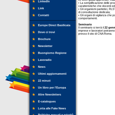
LinkedIn
• La semplificazione delle pro
caratteristiche che docenti e
Link
• Gli organismi paritetici, RLS
di consultazione dedicata;
Contatti
• Gli organi di vigilanza che p
comportamenti.
Seminario
Europe Direct Basilicata
Il seminario si terrà il
22 genn
imprese e lavoratori potranno 
Dove ci trovi
presso il sito di CNA Roma.
Brochure
Newsletter
Buongiorno Regione
Lavoradio
News
Ultimi aggiornamenti
22 minuti
Un libro per l'Europa
Altre Newsletters
E-catalogues
Lotta alle Fake News
Politiche annuali e priorità