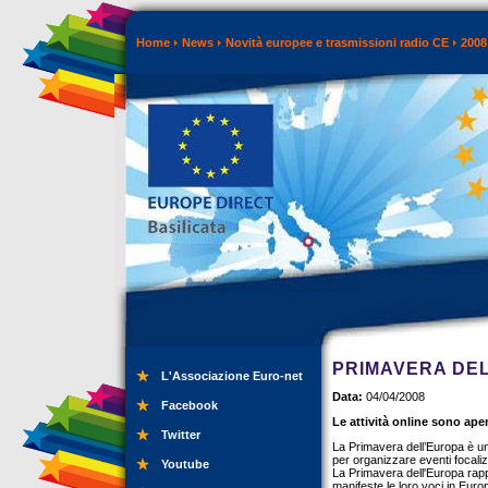
Home
News
Novità europee e trasmissioni radio CE
2008
PRIMAVERA DE
L'Associazione Euro-net
Data:
04/04/2008
Facebook
Le attività online sono ape
Twitter
La Primavera dell’Europa è un 
per organizzare eventi focalizza
Youtube
La Primavera dell'Europa rappr
manifeste le loro voci in Euro