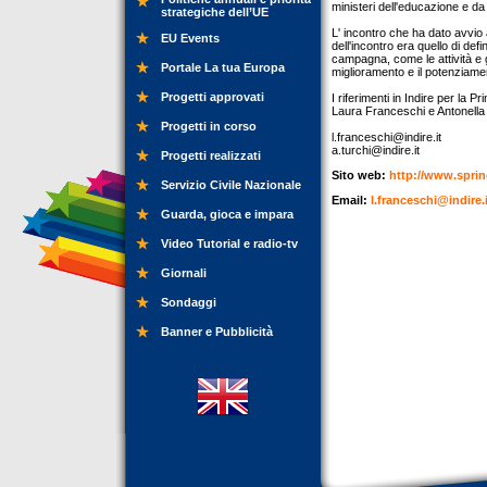
ministeri dell'educazione e da
strategiche dell’UE
L' incontro che ha dato avvio
EU Events
dell'incontro era quello di defin
campagna, come le attività e gl
Portale La tua Europa
miglioramento e il potenziamen
Progetti approvati
I riferimenti in Indire per la 
Laura Franceschi e Antonella
Progetti in corso
l.franceschi@indire.it
a.turchi@indire.it
Progetti realizzati
Sito web:
http://www.spri
Servizio Civile Nazionale
Email:
l.franceschi@indire.i
Guarda, gioca e impara
Video Tutorial e radio-tv
Giornali
Sondaggi
Banner e Pubblicità