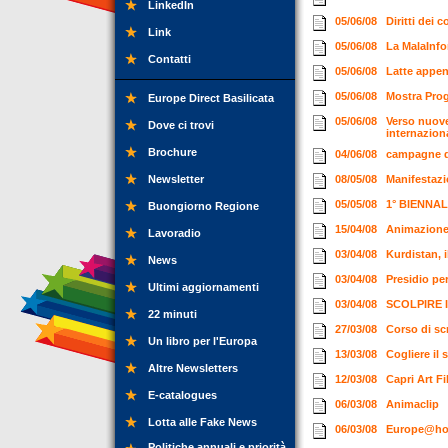
LinkedIn
05/06/08
Diritti dei
Link
05/06/08
La MalaInf
Contatti
05/06/08
Latte appen
05/06/08
Mostra Prog
Europe Direct Basilicata
05/06/08
Verso nuove
Dove ci trovi
internazio
Brochure
04/06/08
campagne d
Newsletter
08/05/08
Manifestazi
05/05/08
1° BIENNA
Buongiorno Regione
15/04/08
Animazion
Lavoradio
03/04/08
Kurdistan, 
News
03/04/08
Presidio pe
Ultimi aggiornamenti
03/04/08
SCOLPIRE 
22 minuti
27/03/08
Corso di scr
Un libro per l'Europa
13/03/08
Cogliere il 
Altre Newsletters
12/03/08
Capri Art Fi
E-catalogues
06/03/08
Animaclip
Lotta alle Fake News
06/03/08
Europe@hom
Politiche annuali e priorità