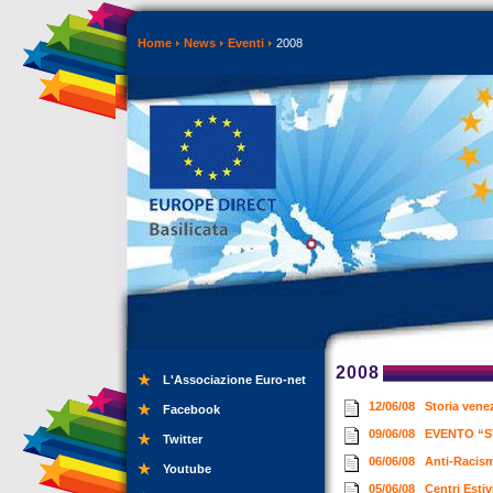
Home
News
Eventi
2008
2008
L'Associazione Euro-net
12/06/08
Storia vene
Facebook
09/06/08
EVENTO “
Twitter
06/06/08
Anti-Raci
Youtube
05/06/08
Centri Esti