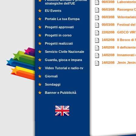
06/03/08
Laboratorio
strategiche dell’UE
06/03/08
Rassegna Ci
EU Events
06/03/08
Volontariat
Portale La tua Europa
05/03/08
Festival de
Progetti approvati
22/02/08
GIOCO VIR
Progetti in corso
14/02/08
Il Bosco di
Progetti realizzati
14/02/08
Il deficient
Servizio Civile Nazionale
14/02/08
Innamorati d
Guarda, gioca e impara
14/02/08
Jenin Jenin,
Video Tutorial e radio-tv
Giornali
Sondaggi
Banner e Pubblicità