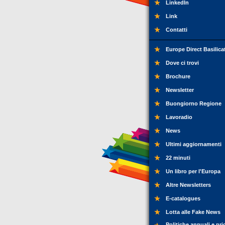
LinkedIn
Link
Contatti
Europe Direct Basilica
Dove ci trovi
Brochure
Newsletter
Buongiorno Regione
Lavoradio
News
Ultimi aggiornamenti
22 minuti
Un libro per l'Europa
Altre Newsletters
E-catalogues
Lotta alle Fake News
Politiche annuali e pri