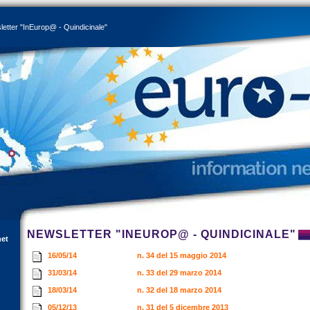
etter "InEurop@ - Quindicinale"
NEWSLETTER "INEUROP@ - QUINDICINALE"
net
16/05/14
n. 34 del 15 maggio 2014
31/03/14
n. 33 del 29 marzo 2014
18/03/14
n. 32 del 18 marzo 2014
05/12/13
n. 31 del 5 dicembre 2013