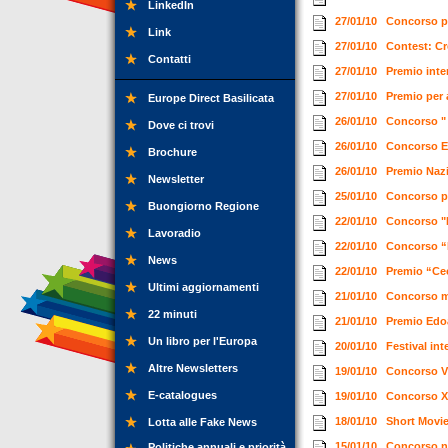
LinkedIn
27/01/10
Concorso pe
Link
27/01/10
Contest: Cr
Contatti
27/01/10
Premio int
27/01/10
Premio per 
Europe Direct Basilicata
26/01/10
Concorso " 
Dove ci trovi
26/01/10
Concorso E
Brochure
26/01/10
Premio Nazi
Newsletter
25/01/10
Concorso pe
Buongiorno Regione
22/01/10
Concorso "
Lavoradio
22/01/10
Concorso “
News
22/01/10
Premio “Cec
Ultimi aggiornamenti
21/01/10
Concorso m
22 minuti
21/01/10
Premio Edoa
Un libro per l'Europa
20/01/10
Festival in
Altre Newsletters
19/01/10
Concorso Vi
E-catalogues
19/01/10
Concorso X
18/01/10
Short Movi
Lotta alle Fake News
15/01/10
Concorso na
Politiche annuali e priorità