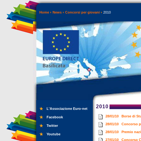
Home
News
Concorsi per giovani
2010
2010
L'Associazione Euro-net
28/01/10
Borse di St
Facebook
28/01/10
Concorso pe
Twitter
28/01/10
Premio nazi
Youtube
27/01/10
Concorso Co