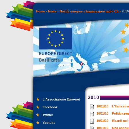
Home
News
Novità europee e trasmissioni radio CE
2010
2010
L'Associazione Euro-net
10/11/10
L'Italia si
Facebook
10/11/10
Politica re
Twitter
10/11/10
Ritardi ne
Youtube
10/11/10
Una consult