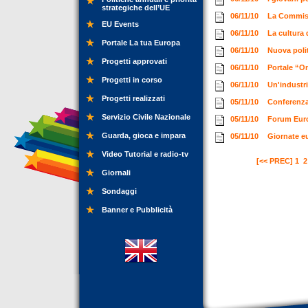
strategiche dell’UE
06/11/10
La Commissi
EU Events
06/11/10
La cultura 
Portale La tua Europa
06/11/10
Nuova polit
Progetti approvati
06/11/10
Portale “
Progetti in corso
06/11/10
Un'industri
Progetti realizzati
05/11/10
Conferenza
Servizio Civile Nazionale
05/11/10
Forum Euro
Guarda, gioca e impara
05/11/10
Giornate eu
Video Tutorial e radio-tv
[<< PREC]
1
2
Giornali
Sondaggi
Banner e Pubblicità