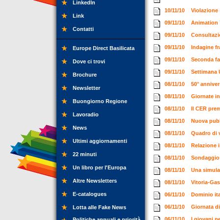
LinkedIn
10/11/10
Violazione
Link
09/11/10
Animation 
Contatti
09/11/10
Consultazi
09/11/10
Indagine fr
Europe Direct Basilicata
09/11/10
Seconda fa
Dove ci trovi
09/11/10
Settimana 
Brochure
08/11/10
50° annive
Newsletter
08/11/10
Giornate i
Buongiorno Regione
08/11/10
Il CER prem
Lavoradio
08/11/10
Nuova pubb
News
08/11/10
Quadro di v
Ultimi aggiornamenti
08/11/10
Relazione i
22 minuti
08/11/10
Sondaggio 
Un libro per l'Europa
08/11/10
Una simula
Altre Newsletters
08/11/10
Vitoria-Gas
E-catalogues
06/11/10
Dominio it
06/11/10
Giornata d
Lotta alle Fake News
06/11/10
I giovani p
Politiche annuali e priorità