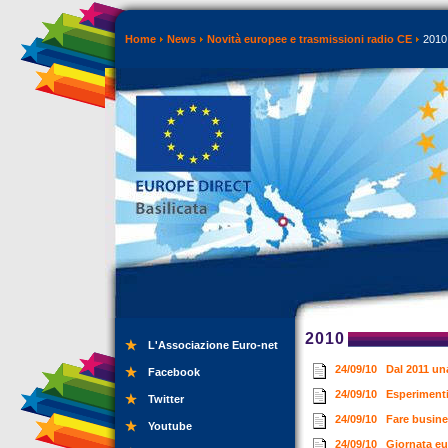
Home
News
Novità europee e trasmissioni radio CE
2010
2010
L'Associazione Euro-net
24/09/10
Dal 2011 un
Facebook
24/09/10
Esperimenti
Twitter
24/09/10
Fare busine
Youtube
24/09/10
Giornata eu