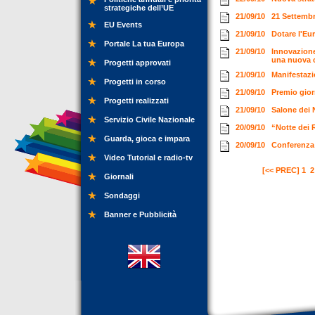
strategiche dell’UE
21/09/10
21 Settembr
EU Events
21/09/10
Dotare l'Eu
Portale La tua Europa
21/09/10
Innovazione
una nuova 
Progetti approvati
21/09/10
Manifestazi
Progetti in corso
21/09/10
Premio gior
Progetti realizzati
21/09/10
Salone dei 
Servizio Civile Nazionale
20/09/10
“Notte dei 
Guarda, gioca e impara
20/09/10
Conferenza
Video Tutorial e radio-tv
[<< PREC]
1
2
Giornali
Sondaggi
Banner e Pubblicità