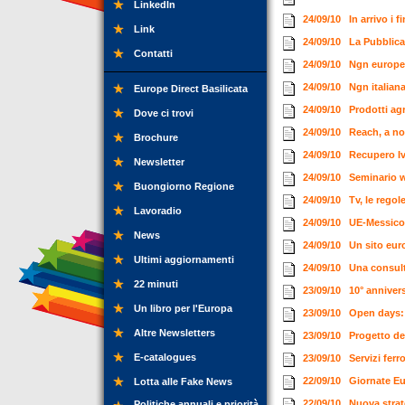
LinkedIn
24/09/10
In arrivo i 
Link
24/09/10
La Pubblica
Contatti
24/09/10
Ngn europea
24/09/10
Ngn italian
Europe Direct Basilicata
24/09/10
Prodotti agr
Dove ci trovi
24/09/10
Reach, a no
Brochure
24/09/10
Recupero Iv
Newsletter
24/09/10
Seminario w
Buongiorno Regione
24/09/10
Tv, le regol
Lavoradio
24/09/10
UE-Messico:
News
24/09/10
Un sito eur
Ultimi aggiornamenti
24/09/10
Una consult
22 minuti
23/09/10
10° annive
Un libro per l'Europa
23/09/10
Open days: 
Altre Newsletters
23/09/10
Progetto d
E-catalogues
23/09/10
Servizi ferr
22/09/10
Giornate E
Lotta alle Fake News
22/09/10
Nuova strat
Politiche annuali e priorità