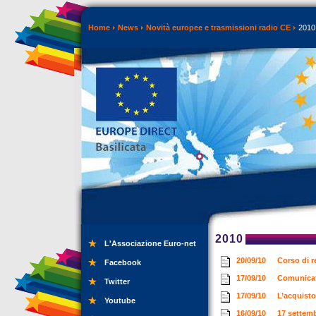
Home
News
Novità europee e trasmissioni radio CE
2010
2010
L'Associazione Euro-net
20/09/10
Corso di r
Facebook
17/09/10
Comunicat
Twitter
17/09/10
L’acquisto
Youtube
16/09/10
17 settemb