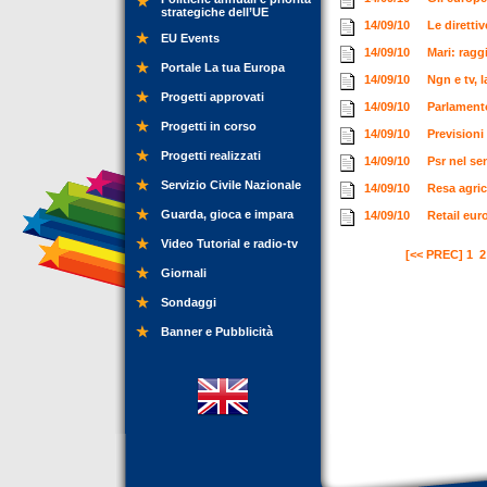
strategiche dell’UE
14/09/10
Le diretti
EU Events
14/09/10
Mari: ragg
Portale La tua Europa
14/09/10
Ngn e tv, l
Progetti approvati
14/09/10
Parlamento
Progetti in corso
14/09/10
Previsioni
Progetti realizzati
14/09/10
Psr nel se
Servizio Civile Nazionale
14/09/10
Resa agric
Guarda, gioca e impara
14/09/10
Retail eur
Video Tutorial e radio-tv
[<< PREC]
1
2
Giornali
Sondaggi
Banner e Pubblicità