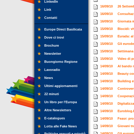
LinkedIn
16/09/10
26 Settem
Link
16/09/10
Consultaz
Contatti
16/09/10
Giornata m
15/09/10
Biocidi: v
Europe Direct Basilicata
15/09/10
Eurada: al
Dove ci trovi
15/09/10
Gli eurode
Brochure
15/09/10
Settimana 
Newsletter
15/09/10
Video di 
Buongiorno Regione
14/09/10
Al bando 
Lavoradio
14/09/10
Beauty con
News
14/09/10
Building e
Ultimi aggiornamenti
14/09/10
Controvers
22 minuti
14/09/10
Cooperazi
Un libro per l'Europa
14/09/10
Digitalizz
Altre Newsletters
14/09/10
Euroblog
E-catalogues
14/09/10
Feasr: pron
14/09/10
Giovani tr
Lotta alle Fake News
14/09/10
Gli europe
Politiche annuali e priorità