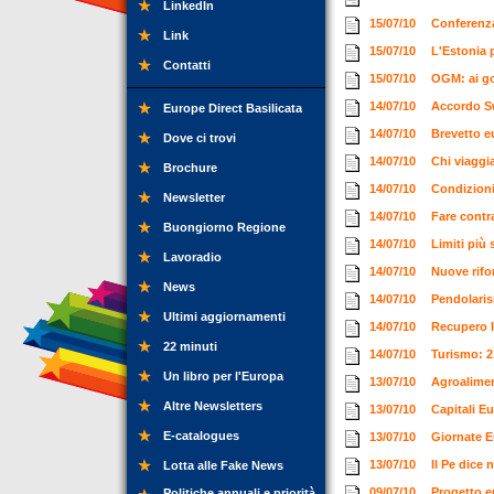
LinkedIn
15/07/10
Conferenza
Link
15/07/10
L'Estonia p
Contatti
15/07/10
OGM: ai go
14/07/10
Accordo Sw
Europe Direct Basilicata
14/07/10
Brevetto eu
Dove ci trovi
14/07/10
Chi viaggia
Brochure
14/07/10
Condizioni 
Newsletter
14/07/10
Fare contra
Buongiorno Regione
14/07/10
Limiti più 
Lavoradio
14/07/10
Nuove rifo
News
14/07/10
Pendolaris
Ultimi aggiornamenti
14/07/10
Recupero I
22 minuti
14/07/10
Turismo: 2
Un libro per l'Europa
13/07/10
Agroalimen
Altre Newsletters
13/07/10
Capitali Eu
E-catalogues
13/07/10
Giornate E
13/07/10
Il Pe dice 
Lotta alle Fake News
09/07/10
Progetto 
Politiche annuali e priorità