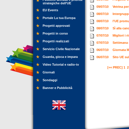
strategiche dell’UE
09/07/10
Vetrina pe
EU Events
08/07/10
Intergrupp
Portale La tua Europa
08/07/10
l'UE promu
Progetti approvati
08/07/10
Sì alla can
Progetti in corso
07/07/10
Migliori i r
Progetti realizzati
07/07/10
Settimana 
Servizio Civile Nazionale
06/07/10
Giornata M
Guarda, gioca e impara
06/07/10
Sito UE sul
Video Tutorial e radio-tv
[<< PREC]
1
2
Giornali
Sondaggi
Banner e Pubblicità