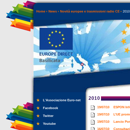
Home
News
Novità europee e trasmissioni radio CE
2010
2010
L'Associazione Euro-net
19/07/10
ESPON Info
Facebook
19/07/10
L’UE promu
Twitter
19/07/10
Lancio Por
Youtube
16/07/10
Consultazio