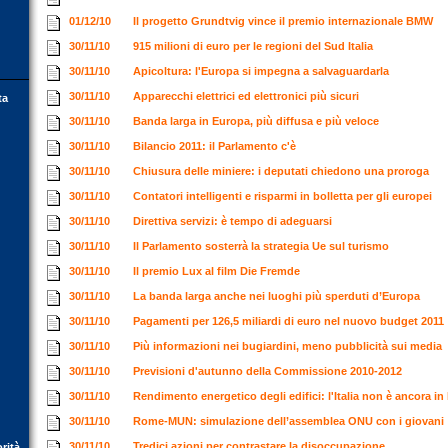
01/12/10
Il progetto Grundtvig vince il premio internazionale BMW
30/11/10
915 milioni di euro per le regioni del Sud Italia
30/11/10
Apicoltura: l'Europa si impegna a salvaguardarla
30/11/10
Apparecchi elettrici ed elettronici più sicuri
ta
30/11/10
Banda larga in Europa, più diffusa e più veloce
30/11/10
Bilancio 2011: il Parlamento c'è
30/11/10
Chiusura delle miniere: i deputati chiedono una proroga
30/11/10
Contatori intelligenti e risparmi in bolletta per gli europei
30/11/10
Direttiva servizi: è tempo di adeguarsi
30/11/10
Il Parlamento sosterrà la strategia Ue sul turismo
30/11/10
Il premio Lux al film Die Fremde
30/11/10
La banda larga anche nei luoghi più sperduti d’Europa
30/11/10
Pagamenti per 126,5 miliardi di euro nel nuovo budget 2011
30/11/10
Più informazioni nei bugiardini, meno pubblicità sui media
30/11/10
Previsioni d'autunno della Commissione 2010-2012
30/11/10
Rendimento energetico degli edifici: l'Italia non è ancora i
30/11/10
Rome-MUN: simulazione dell’assemblea ONU con i giovani
30/11/10
Tredici azioni per contrastare la disoccupazione
orità