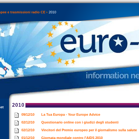
opee e trasmissioni radio CE
2010
2010
net
09/12/10
La Tua Europa - Your Europe Advice
02/12/10
Questionario online con i giudizi degli studenti
02/12/10
Vincitori del Premio europeo per il giornalismo sulla salute
01/12/10
Giornata mondiale contro l'AIDS 2010