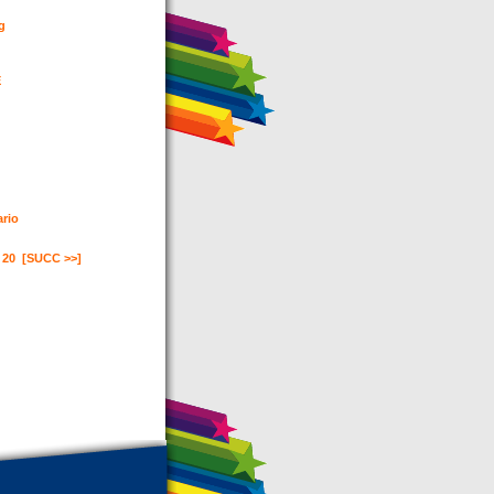
ng
E
ario
20
[SUCC >>]