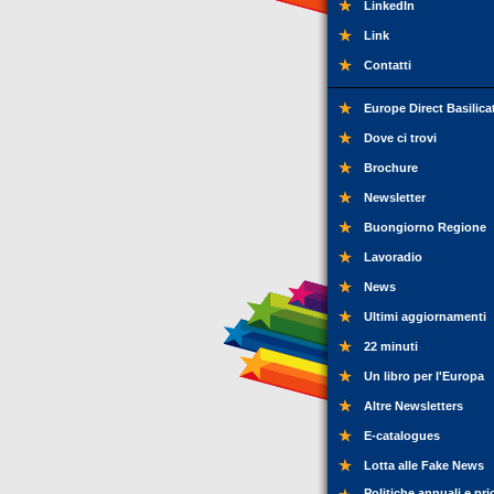
LinkedIn
Link
Contatti
Europe Direct Basilica
Dove ci trovi
Brochure
Newsletter
Buongiorno Regione
Lavoradio
News
Ultimi aggiornamenti
22 minuti
Un libro per l'Europa
Altre Newsletters
E-catalogues
Lotta alle Fake News
Politiche annuali e pri