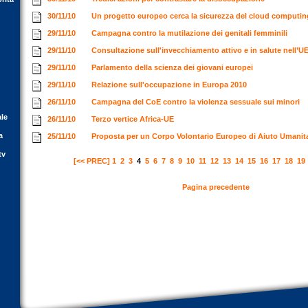
30/11/10
Un progetto europeo cerca la sicurezza del cloud computi
29/11/10
Campagna contro la mutilazione dei genitali femminili
29/11/10
Consultazione sull'invecchiamento attivo e in salute nell’U
29/11/10
Parlamento della scienza dei giovani europei
29/11/10
Relazione sull'occupazione in Europa 2010
26/11/10
Campagna del CoE contro la violenza sessuale sui minori
ale
26/11/10
Terzo vertice Africa-UE
a
25/11/10
Proposta per un Corpo Volontario Europeo di Aiuto Umanit
tv
[<< PREC]
1
2
3
4
5
6
7
8
9
10
11
12
13
14
15
16
17
18
19
Pagina precedente