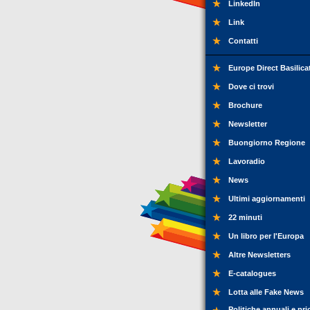
LinkedIn
Link
Contatti
Europe Direct Basilica
Dove ci trovi
Brochure
Newsletter
Buongiorno Regione
Lavoradio
News
Ultimi aggiornamenti
22 minuti
Un libro per l'Europa
Altre Newsletters
E-catalogues
Lotta alle Fake News
Politiche annuali e pri