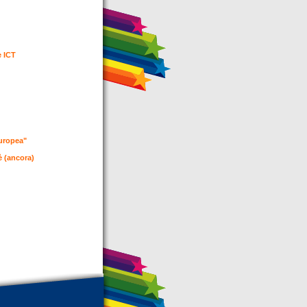
e ICT
 europea"
è (ancora)