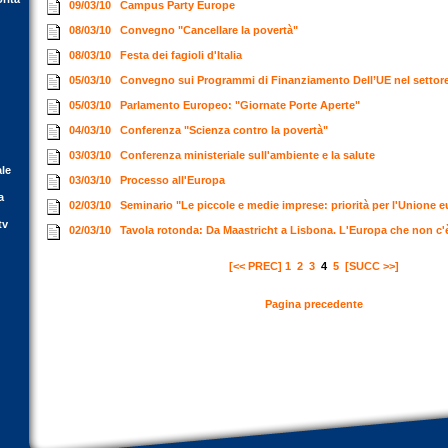
09/03/10
Campus Party Europe
08/03/10
Convegno "Cancellare la povertà"
08/03/10
Festa dei fagioli d'Italia
05/03/10
Convegno sui Programmi di Finanziamento Dell’UE nel settor
05/03/10
Parlamento Europeo: "Giornate Porte Aperte"
04/03/10
Conferenza "Scienza contro la povertà"
03/03/10
Conferenza ministeriale sull'ambiente e la salute
ale
03/03/10
Processo all'Europa
a
02/03/10
Seminario "Le piccole e medie imprese: priorità per l'Unione
tv
02/03/10
Tavola rotonda: Da Maastricht a Lisbona. L'Europa che non c'
[<< PREC]
1
2
3
4
5
[SUCC >>]
Pagina precedente