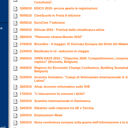
l'ortofrutta".
10/05/10
EISCO 2010: ancora aperte le registrazioni
05/05/10
CineScuole in Festa II edizione
05/05/10
EuroCine 7°edizione
ta
29/04/10
Ethicae 2010 - Festival della cittadinanza attiva
28/04/10
"Piemonte chiama Mondo 2010"
27/04/10
Bruxelles - 6 maggio: IV Giornata Europea dei Diritti del Malat
21/04/10
Basilicata in tir- seduzioni in viaggio
20/04/10
OPEN DAYS 2010 : "Objective 2020: Competitiveness, cooperat
regions" (Brussels, Belgium)
20/04/10
Regions for Economic Change Conference, Building Sustainab
Belgium)
01/04/10
Incontro formativo: "Campi di Volontariato Internazionale in A
Latina"
25/03/10
Afsai. Incontro informativo sullo SVE
17/03/10
"L'educazione fa crescere i diritti"
15/03/10
Scambio internazionale in Danimarca
10/03/10
Dibattito sulle relazioni tra UE e Turchia
10/03/10
Employment Week
10/03/10
Nona conferenza europea sulla guerra dell'informazione e la 
orità