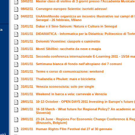
10/02/11
Master class di violino di 3 giorni presso l'Accademia Musical
08/02/11
Convegno europeo Scientix: iscriviti adesso!
04/02/11
UnAltroMondo organizza un incontro illustrativo sui campi di l
Senegal - 26 febbraio, Milano
31/01/11
Dakar e il Sine-Saloum: Natura e Cultura in Senegal
ta
31/01/11
DIDAMATICA - Informatica per la Didattica: Politecnico di Torin
31/01/11
Dolomiti Vicentine: ciaspole e caminetto
31/01/11
Monti Sibillini: racchette da neve e magia
31/01/11
Seconda conferenza internazionale E-Learning 2011 - 15/16 m
31/01/11
Settimana bianca di fondo nell'altopiano dei 7 comuni
31/01/11
Terme e corso di comunicazione: weekend
31/01/11
Thailandia e Phuket: mare e bicicletta
31/01/11
Venezia sconosciuta: solo per single
31/01/11
Weekend in barca a vela: carnevale a Venezia
28/01/11
10-13 October - OPEN DAYS 2011 Investing in Europe's future 
28/01/11
16-18 March - What future for Regional Policy? An academic a
Slovenia)
28/01/11
23-24 June - Regions For Economic Change Conference & Reg
(Brussels, Belgium)
22/01/11
Human Rights Film Festival dal 27 al 30 gennaio
orità