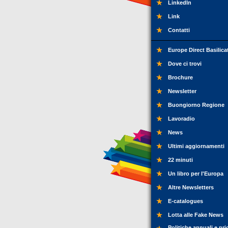
LinkedIn
Link
Contatti
Europe Direct Basilica
Dove ci trovi
Brochure
Newsletter
Buongiorno Regione
Lavoradio
News
Ultimi aggiornamenti
22 minuti
Un libro per l'Europa
Altre Newsletters
E-catalogues
Lotta alle Fake News
Politiche annuali e pri