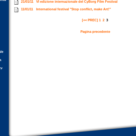
21/01/11
VI edizione internazionale del CyBorg Film Festival
11/01/11
International festival "Stop conflict, make Art!"
[<< PREC]
1
2
3
Pagina precedente
ale
a
tv