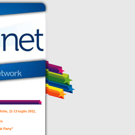
olio, 11-13 luglio 2011,
les
ak Party”