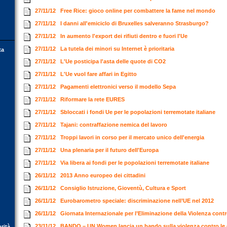
27/11/12
Free Rice: gioco online per combattere la fame nel mondo
27/11/12
I danni all'emiciclo di Bruxelles salveranno Strasburgo?
27/11/12
In aumento l'export dei rifiuti dentro e fuori l'Ue
27/11/12
La tutela dei minori su Internet è prioritaria
ta
27/11/12
L'Ue posticipa l'asta delle quote di CO2
27/11/12
L'Ue vuol fare affari in Egitto
27/11/12
Pagamenti elettronici verso il modello Sepa
27/11/12
Riformare la rete EURES
27/11/12
Sbloccati i fondi Ue per le popolazioni terremotate italiane
27/11/12
Tajani: contraffazione nemica del lavoro
27/11/12
Troppi lavori in corso per il mercato unico dell'energia
27/11/12
Una plenaria per il futuro dell'Europa
27/11/12
Via libera ai fondi per le popolazioni terremotate italiane
26/11/12
2013 Anno europeo dei cittadini
26/11/12
Consiglio Istruzione, Gioventù, Cultura e Sport
26/11/12
Eurobarometro speciale: discriminazione nell’UE nel 2012
26/11/12
Giornata Internazionale per l’Eliminazione della Violenza con
23/11/12
BANDO – UN Women lancia un bando sulla violenza contro l
orità