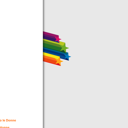
tro le Donne
e donne