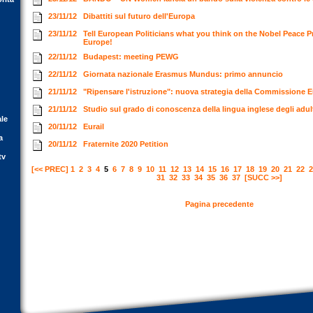
23/11/12
Dibattiti sul futuro dell'Europa
23/11/12
Tell European Politicians what you think on the Nobel Peace P
Europe!
22/11/12
Budapest: meeting PEWG
22/11/12
Giornata nazionale Erasmus Mundus: primo annuncio
21/11/12
"Ripensare l'istruzione": nuova strategia della Commissione
21/11/12
Studio sul grado di conoscenza della lingua inglese degli adu
ale
20/11/12
Eurail
a
20/11/12
Fraternite 2020 Petition
tv
[<< PREC]
1
2
3
4
5
6
7
8
9
10
11
12
13
14
15
16
17
18
19
20
21
22
2
31
32
33
34
35
36
37
[SUCC >>]
Pagina precedente