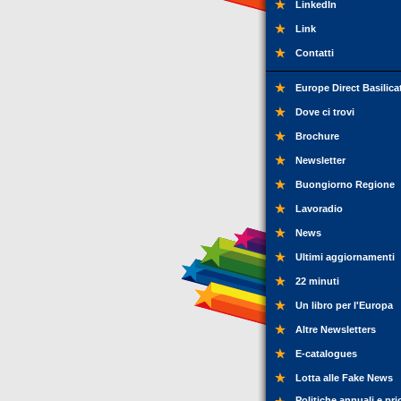
LinkedIn
Link
Contatti
Europe Direct Basilica
Dove ci trovi
Brochure
Newsletter
Buongiorno Regione
Lavoradio
News
Ultimi aggiornamenti
22 minuti
Un libro per l'Europa
Altre Newsletters
E-catalogues
Lotta alle Fake News
Politiche annuali e pri