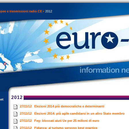
opee e trasmissioni radio CE
2012
2012
net
27/11/12
Elezioni 2014 più democratiche e determinanti
27/11/12
Elezioni 2014: più agile candidarsi in un altro Stato membro
27/11/12
Feg: bloccati aiuti Ue per 25 milioni di euro
27/11/12
Fidanza: al turismo servono best practice