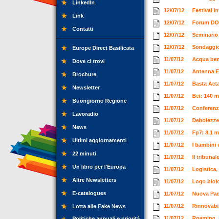
LinkedIn
12/07/12
Festival i
Link
12/07/12
Forum D
Contatti
12/07/12
Seminario 
12/07/12
Sondaggio 
Europe Direct Basilicata
11/07/12
Acqua ben
Dove ci trovi
11/07/12
Antenna Eu
Brochure
11/07/12
Basta Act
Newsletter
11/07/12
Bei: 140 mi
Buongiorno Regione
11/07/12
Conferenza
Lavoradio
11/07/12
Debolezze 
News
11/07/12
Fp7: 8,1 m
Ultimi aggiornamenti
11/07/12
I bambini 
22 minuti
11/07/12
Il tribuna
Un libro per l'Europa
11/07/12
Logistica,
Altre Newsletters
11/07/12
Logo biolo
E-catalogues
11/07/12
Nuova Pac,
11/07/12
Rinnovabil
Lotta alle Fake News
11/07/12
Roaming, in
Politiche annuali e priorità