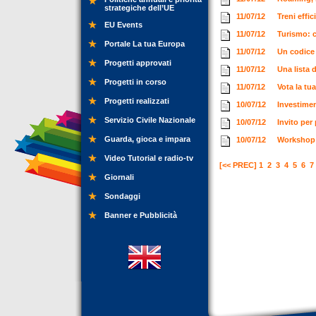
strategiche dell’UE
11/07/12
Treni effi
EU Events
11/07/12
Turismo: c
Portale La tua Europa
11/07/12
Un codice f
Progetti approvati
11/07/12
Una lista 
Progetti in corso
11/07/12
Vota la tu
Progetti realizzati
10/07/12
Investiment
Servizio Civile Nazionale
10/07/12
Invito per
Guarda, gioca e impara
10/07/12
Workshop 
Video Tutorial e radio-tv
[<< PREC]
1
2
3
4
5
6
7
Giornali
Sondaggi
Banner e Pubblicità