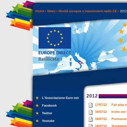
Home
News
Novità europee e trasmissioni radio CE
2012
2012
L'Associazione Euro-net
17/07/12
Fair play 
Facebook
16/07/12
Invito per
Twitter
16/07/12
Promuover
Youtube
16/07/12
Sondaggio