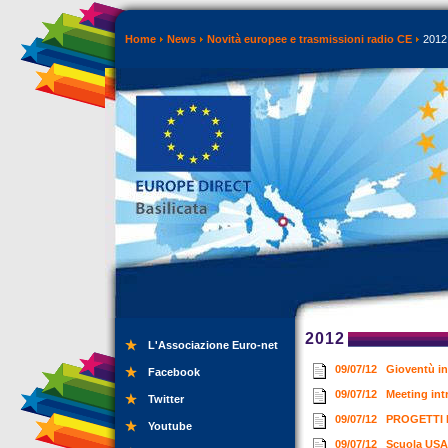
Home
News
Novità europee e trasmissioni radio CE
2012
2012
L'Associazione Euro-net
09/07/12
Gioventù in
Facebook
09/07/12
Meeting int
Twitter
09/07/12
PROGETTI 
Youtube
09/07/12
Scuola USA