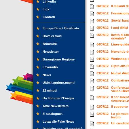
LinkedIn
06/07/12
8 miliardi 
Link
06/07/12
Formazione 
Contatti
06/07/12
Servizi banc
05/07/12
I tuoi dirit
Europe Direct Basilicata
05/07/12
Invito al S
Dove ci trovi
orientale”
Brochure
04/07/12
Linee guida 
Newsletter
04/07/12
Newshub de
04/07/12
Workshop in
Buongiorno Regione
03/07/12
Cipro alla 
Lavoradio
03/07/12
Nuovo dialo
News
02/07/12
Combattere 
Ultimi aggiornamenti
02/07/12
Conferenza i
22 minuti
Vicino Ori
02/07/12
Il consulen
Un libro per l'Europa
competenz
Altre Newsletters
02/07/12
Il supporto
E-catalogues
02/07/12
Le giornate
lavoro
Lotta alle Fake News
02/07/12
Un candida
Politiche annuali e priorità