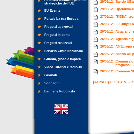
29/06/12
Bando UE pe
strategiche dell’UE
29/06/12
Operativo i
EU Events
27/06/12
"KETs": tec
Portale La tua Europa
26/06/12
2-3 July: F
Progetti approvati
26/06/12
Acta: anch
Progetti in corso
26/06/12
Agenda digi
Progetti realizzati
26/06/12
All’Europa 
Servizio Civile Nazionale
26/06/12
Bando UE pe
Guarda, gioca e impara
26/06/12
Commissione
progress
Video Tutorial e radio-tv
26/06/12
Common Str
Giornali
[<< PREC]
1
2
3
4
5
6
7
Sondaggi
Banner e Pubblicità