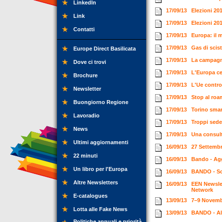
LinkedIn
17/09/13
Elezioni 201
Link
17/09/13
Elezioni 20
Contatti
17/09/13
Europa: il m
17/09/13
Gas di scist
Europe Direct Basilicata
17/09/13
La campagna
Dove ci trovi
17/09/13
L'Europa ce
Brochure
17/09/13
L'Ue contro
Newsletter
17/09/13
Stop al roa
Buongiorno Regione
17/09/13
Torino smar
Lavoradio
17/09/13
Troppi sede
News
17/09/13
Una consul
Ultimi aggiornamenti
16/09/13
27 Settembr
22 minuti
16/09/13
Bando - Ag
Un libro per l'Europa
16/09/13
BANDO - Sos
Altre Newsletters
16/09/13
EEN Newslet
Network
E-catalogues
13/09/13
7–9 Novemb
Lotta alle Fake News
13/09/13
BANDO - Al 
Politiche annuali e priorità