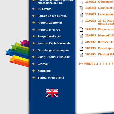
13/09/13
Conclusioni
strategiche dell’UE
13/09/13
Council of
EU Events
13/09/13
La vicepresi
Portale La tua Europa
12/09/13
29–31 Ottob
Progetti approvati
diritti socia
12/09/13
Discorso su
Progetti in corso
12/09/13
Materadio2
Progetti realizzati
11/09/13
BANDO - Il 
Servizio Civile Nazionale
11/09/13
Disoccupazi
Guarda, gioca e impara
11/09/13
Elezioni 20
Video Tutorial e radio-tv
[<< PREC]
1
2
3
4
5
6
7
Giornali
Sondaggi
Banner e Pubblicità