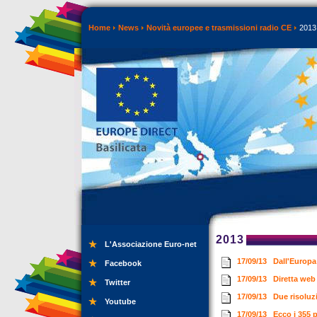
Home
News
Novità europee e trasmissioni radio CE
2013
2013
L'Associazione Euro-net
17/09/13
Dall'Europa
Facebook
17/09/13
Diretta web
Twitter
17/09/13
Due risoluz
Youtube
17/09/13
Ecco i 355 