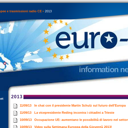
opee e trasmissioni radio CE
2013
2013
net
11/09/13
In chat con il presidente Martin Schulz sul futuro dell'Europa
11/09/13
La vicepresidente Reding incontra i cittadini a Trieste
10/09/13
Occupazione UE: aumentano le possibilità di lavoro nel settor
10/09/13
Video sulla Settimana Europea della Gioventù 2013!