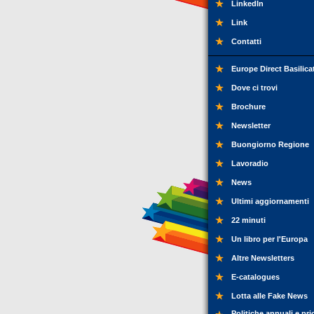
LinkedIn
Link
Contatti
Europe Direct Basilica
Dove ci trovi
Brochure
Newsletter
Buongiorno Regione
Lavoradio
News
Ultimi aggiornamenti
22 minuti
Un libro per l'Europa
Altre Newsletters
E-catalogues
Lotta alle Fake News
Politiche annuali e pri