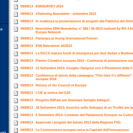
09/09/13
ESNSURVEY 2014
09/09/13
eTwinning Newsletter - settembre 2013
09/09/13
In scadenza la presentazione di progetti alla Fabbrica del Sor
09/09/13
Newsletter EEN Newsletter, n° 284 / 35-2013 realised by RO 4 E
ta
Europe Network
09/09/13
Partecipa al Young International Forum!
06/09/13
ESN Newsletter 16/2013
06/09/13
La DGCS stanzia fondi di emergenza per Sud Sudan e Burkin
06/09/13
Premio Cittadino europeo 2013 - Cerimonia di premiazione na
05/09/13
12 Settembre 2013: Google+ Hangout con il Presidente dell
05/09/13
Conferenza di lancio della campagna "This time it's different" i
europee 2014
05/09/13
History of the Council of Europe
05/09/13
L’UE al vertice del G20
05/09/13
Progetto BilFam per diventare famiglie bilingui!
04/09/13
18 Settembre 2013: Incontro sullo Sviluppo di un Toolkit per l
04/09/13
5 Settembre 2013: Comitato del Parlamento Europeo su Cultur
04/09/13
Approvati i progetti del bando 2013 della Regione FVG
04/09/13
La Commissione europea cerca la Capitale dell’innovazione
orità