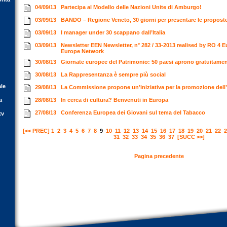
04/09/13
Partecipa al Modello delle Nazioni Unite di Amburgo!
03/09/13
BANDO – Regione Veneto, 30 giorni per presentare le propost
03/09/13
I manager under 30 scappano dall’Italia
03/09/13
Newsletter EEN Newsletter, n° 282 / 33-2013 realised by RO 4 E
Europe Network
30/08/13
Giornate europee del Patrimonio: 50 paesi aprono gratuitamente
30/08/13
La Rappresentanza è sempre più social
ale
29/08/13
La Commissione propone un’iniziativa per la promozione dell’a
a
28/08/13
In cerca di cultura? Benvenuti in Europa
27/08/13
Conferenza Europea dei Giovani sul tema del Tabacco
tv
[<< PREC]
1
2
3
4
5
6
7
8
9
10
11
12
13
14
15
16
17
18
19
20
21
22
2
31
32
33
34
35
36
37
[SUCC >>]
Pagina precedente