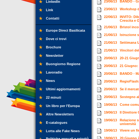
23/06/13
BANDO - Gra
LinkedIn
23/06/13
Workshop de
Link
22/06/13
INVITO: Dib
Contatti
Crescita e 
21/06/13
Bristol inc
Europe Direct Basilicata
21/06/13
Istruzione 
Dove ci trovi
21/06/13
Settimana U
Brochure
21/06/13
Vincitori d
Newsletter
20/06/13
20-21 Giugno
Buongiorno Regione
20/06/13
21 Giugno: 
Lavoradio
20/06/13
BANDO - MAS
News
20/06/13
RegioFlash
Ultimi aggiornamenti
20/06/13
Se il merca
20/06/13
Sostegno al 
22 minuti
19/06/13
Come comun
Un libro per l'Europa
19/06/13
Il Direttor
Altre Newsletters
19/06/13
Relazione s
E-catalogues
università
19/06/13
Vivere un f
Lotta alle Fake News
18/06/13
20 Giugno 
Politiche annuali e priorità