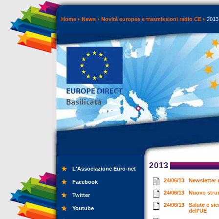
Home
News
Novità europee e trasmissioni radio CE
2013
2013
L'Associazione Euro-net
24/06/13
Newsletter
Facebook
24/06/13
Nuovo strum
Twitter
24/06/13
Salute e sic
Youtube
dell'UE