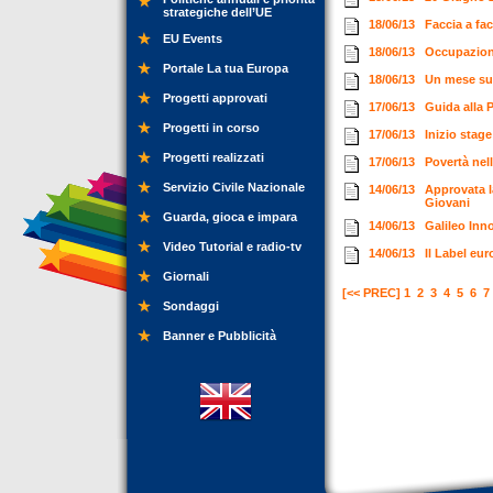
strategiche dell’UE
18/06/13
Faccia a fa
EU Events
18/06/13
Occupazione
Portale La tua Europa
18/06/13
Un mese su
Progetti approvati
17/06/13
Guida alla 
Progetti in corso
17/06/13
Inizio stag
Progetti realizzati
17/06/13
Povertà nel
Servizio Civile Nazionale
14/06/13
Approvata l
Giovani
Guarda, gioca e impara
14/06/13
Galileo Inn
Video Tutorial e radio-tv
14/06/13
Il Label eu
Giornali
[<< PREC]
1
2
3
4
5
6
7
Sondaggi
Banner e Pubblicità