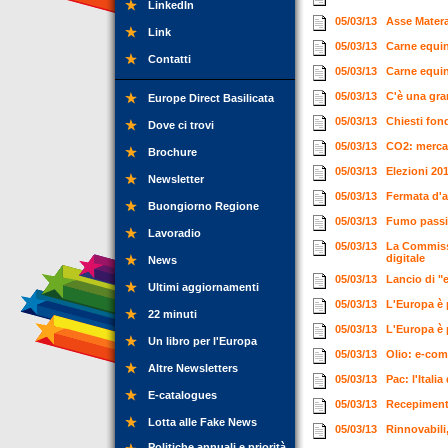
LinkedIn
05/03/13
Asse Matera
Link
05/03/13
Carne equin
Contatti
05/03/13
Carne equin
05/03/13
C'è una gra
Europe Direct Basilicata
05/03/13
Chiesti fon
Dove ci trovi
05/03/13
CO2: merca
Brochure
05/03/13
Elezioni 20
Newsletter
05/03/13
Fermata d'a
Buongiorno Regione
05/03/13
Fumo passiv
Lavoradio
05/03/13
La Commissi
digitale
News
05/03/13
Lancio di "e
Ultimi aggiornamenti
05/03/13
L'Europa è 
22 minuti
05/03/13
L'Europa è 
Un libro per l'Europa
05/03/13
Olio: e-com
Altre Newsletters
05/03/13
Pac: l'Itali
E-catalogues
05/03/13
Recepimenti:
Lotta alle Fake News
05/03/13
Rinnovabili
Politiche annuali e priorità