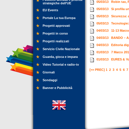
05/03/13
Robin tax, 
strategiche dell’UE
05/03/13
Si profila 
EU Events
05/03/13
Sicurezza: a
Portale La tua Europa
05/03/13
Tecnologie:
Progetti approvati
04/03/13
11-13 Marzo
Progetti in corso
04/03/13
BANDO – Ap
Progetti realizzati
04/03/13
Editoria dig
Servizio Civile Nazionale
01/03/13
7 Marzo 2013
Guarda, gioca e impara
01/03/13
EURES & Yo
Video Tutorial e radio-tv
[<< PREC]
1
2
3
4
5
6
7
Giornali
Sondaggi
Banner e Pubblicità