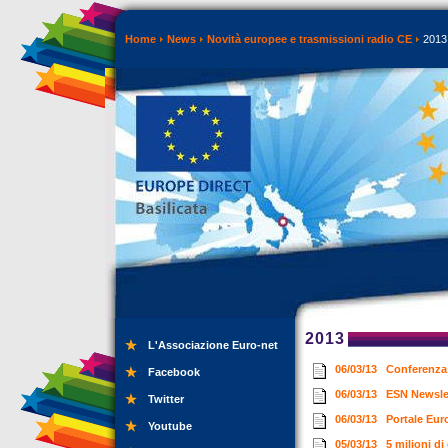
Home
News
Novità europee e trasmissioni radio CE
2013
2013
L'Associazione Euro-net
06/03/13
Conferenza 
Facebook
06/03/13
ESN Newsle
Twitter
06/03/13
Portale Eur
Youtube
05/03/13
5 milioni di