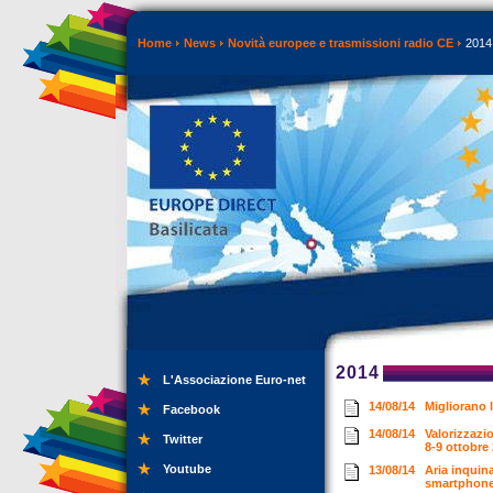
Home
News
Novità europee e trasmissioni radio CE
2014
2014
L'Associazione Euro-net
14/08/14
Migliorano 
Facebook
14/08/14
Valorizzazio
Twitter
8-9 ottobre
Youtube
13/08/14
Aria inquin
smartphon