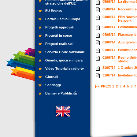
05/08/14
La riforma 
strategiche dell’UE
05/08/14
Racconto so
EU Events
04/08/14
EEN Newslet
Portale La tua Europa
Network
04/08/14
Festambiente
Progetti approvati
04/08/14
Plasmare le
Progetti in corso
01/08/14
App giovani
Progetti realizzati
01/08/14
Festival naz
Servizio Civile Nazionale
01/08/14
Regno Unito
Guarda, gioca e impara
studio
31/07/14
1 Ottobre 2
Video Tutorial e radio-tv
31/07/14
Invitation 
Giornali
Sondaggi
[<< PREC]
1
2
3
4
5
6
7
Banner e Pubblicità