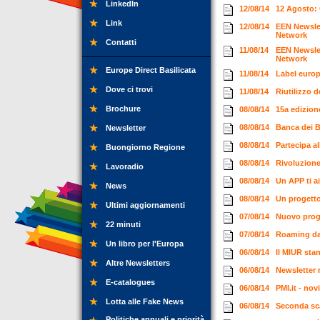
LinkedIn
12/08/14
12 Agosto: 
Link
12/08/14
EEN Newslet
Network
Contatti
11/08/14
EEN Newslet
Network
Europe Direct Basilicata
11/08/14
Label europ
Dove ci trovi
11/08/14
Riutilizzo 
Brochure
08/08/14
15a edizion
08/08/14
Banca dei B
Newsletter
08/08/14
Partecipa a
Buongiorno Regione
08/08/14
Rivoluzione
Lavoradio
08/08/14
Un APP ti a
News
08/08/14
Un progetto
Ultimi aggiornamenti
07/08/14
Nuovo progr
22 minuti
07/08/14
Roaming dati
Un libro per l'Europa
06/08/14
Il MIUR stan
Altre Newsletters
06/08/14
Newsletter 
E-catalogues
06/08/14
PMI.it - no
Lotta alle Fake News
06/08/14
Seconda sca
Politiche annuali e priorità