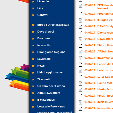
LinkedIn
07/07/14
EEN Newslet
Link
Network
07/07/14
Programma d
Contatti
04/07/14
9 Luglio 20
Europe Direct Basilicata
04/07/14
BANDO - Ap
Dove ci trovi
04/07/14
Dite la vos
Brochure
04/07/14
Newsletter
Newsletter
04/07/14
PMI.it - Ita
03/07/14
AFSAI - New
Buongiorno Regione
03/07/14
InGermania:
Lavoradio
03/07/14
Lancio del 
News
03/07/14
Le istituzi
Ultimi aggiornamenti
02/07/14
12-15 Lugli
22 minuti
02/07/14
Bando MAE 
Un libro per l'Europa
02/07/14
Martin Schu
Altre Newsletters
02/07/14
PMI.it - no
E-catalogues
01/07/14
Inizia il Se
Lotta alle Fake News
01/07/14
Newsletter 
Politiche annuali e priorità