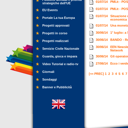
01/07/14
PMI.it - POS
strategiche dell’UE
01/07/14
PMI.it - POS
EU Events
01/07/14
Situazione 
Portale La tua Europa
economica
Progetti approvati
01/07/14
Una moneta 
30/06/14
1° luglio: 
Progetti in corso
30/06/14
BANDO - Reg
Progetti realizzati
30/06/14
EEN Newslet
Servizio Civile Nazionale
Network
Guarda, gioca e impara
30/06/14
Gli operato
27/06/14
Ecco i verd
Video Tutorial e radio-tv
Giornali
[<< PREC]
1
2
3
4
5
6
7
Sondaggi
Banner e Pubblicità