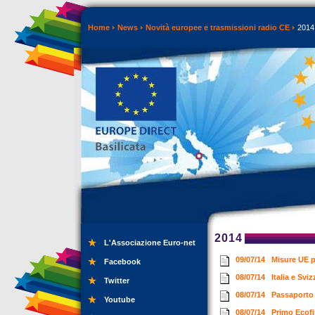
Home
News
Novità europee e trasmissioni radio CE
2014
2014
L'Associazione Euro-net
09/07/14
Misure UE p
Facebook
08/07/14
Italia e Sv
Twitter
08/07/14
Passaporto
Youtube
08/07/14
Primo Ecofi