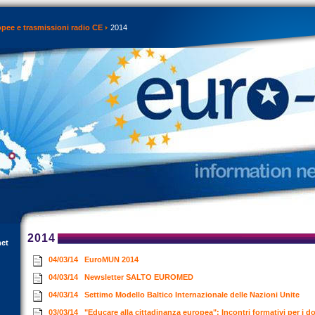
opee e trasmissioni radio CE
2014
2014
net
04/03/14
EuroMUN 2014
04/03/14
Newsletter SALTO EUROMED
04/03/14
Settimo Modello Baltico Internazionale delle Nazioni Unite
03/03/14
"Educare alla cittadinanza europea": Incontri formativi per i d