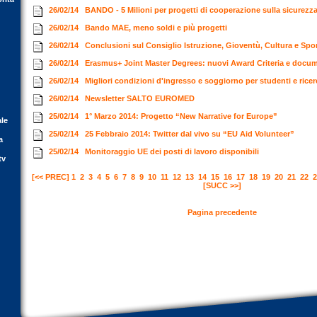
26/02/14
BANDO - 5 Milioni per progetti di cooperazione sulla sicurezz
26/02/14
Bando MAE, meno soldi e più progetti
26/02/14
Conclusioni sul Consiglio Istruzione, Gioventù, Cultura e Spo
26/02/14
Erasmus+ Joint Master Degrees: nuovi Award Criteria e docume
26/02/14
Migliori condizioni d'ingresso e soggiorno per studenti e ricer
26/02/14
Newsletter SALTO EUROMED
25/02/14
1° Marzo 2014: Progetto “New Narrative for Europe”
ale
25/02/14
25 Febbraio 2014: Twitter dal vivo su “EU Aid Volunteer”
a
25/02/14
Monitoraggio UE dei posti di lavoro disponibili
tv
[<< PREC]
1
2
3
4
5
6
7
8
9
10
11
12
13
14
15
16
17
18
19
20
21
22
2
[SUCC >>]
Pagina precedente