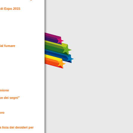
le di Expo 2015
dal fumare
'Unione
gue dei segni"
voro
lista dei desideri per