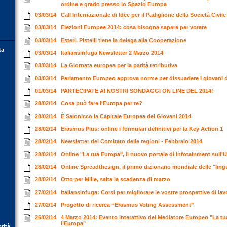
ordine e grado presso lo Spazio Europa
03/03/14
Call Internazionale di Idee per il Padiglione della Società Civi
03/03/14
Elezioni Europee 2014: cosa bisogna sapere per votare
03/03/14
Esteri, Pistelli tiene la delega alla Cooperazione
ta
03/03/14
Italiansinfuga Newsletter 2 Marzo 2014
03/03/14
La Giornata europea per la parità retributiva
03/03/14
Parlamento Europeo approva norme per dissuadere i giovani 
01/03/14
PARTECIPATE AI NOSTRI SONDAGGI ON LINE DEL 2014!
28/02/14
Cosa può fare l'Europa per te?
28/02/14
È Salonicco la Capitale Europea dei Giovani 2014
28/02/14
Erasmus Plus: online i formulari definitivi per la Key Action 1
28/02/14
Newsletter del Comitato delle regioni - Febbraio 2014
28/02/14
Online "La tua Europa", il nuovo portale di infotainment sull
28/02/14
Online Spreadthesign, il primo dizionario mondiale delle "lin
28/02/14
Otto per Mille, salta la scadenza di marzo
27/02/14
Italiansinfuga: Corsi per migliorare le vostre prospettive di la
27/02/14
Progetto di ricerca “Erasmus Voting Assessment”
26/02/14
4 Marzo 2014: Evento interattivo del Mediatore Europeo "La tua 
l’Europa"
orità