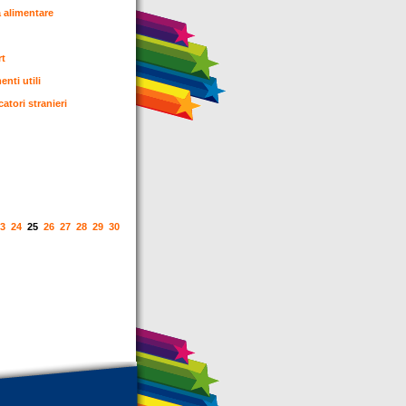
a alimentare
rt
nti utili
catori stranieri
3
24
25
26
27
28
29
30