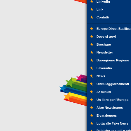
LinkedIn
Link
Contatti
Europe Direct Basilica
Dove ci trovi
Brochure
Newsletter
Buongiorno Regione
Lavoradio
News
Ultimi aggiornamenti
22 minuti
Un libro per l'Europa
Altre Newsletters
E-catalogues
Lotta alle Fake News
Politiche annuali e pri