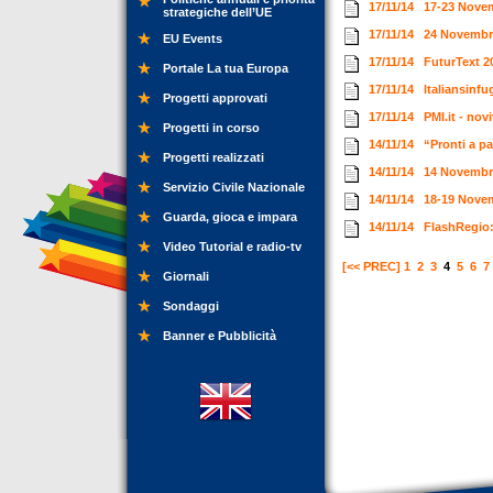
17/11/14
17-23 Novem
strategiche dell’UE
17/11/14
24 Novembre
EU Events
17/11/14
FuturText 20
Portale La tua Europa
17/11/14
Italiansinf
Progetti approvati
17/11/14
PMI.it - no
Progetti in corso
14/11/14
“Pronti a pa
Progetti realizzati
14/11/14
14 Novembre
Servizio Civile Nazionale
14/11/14
18-19 Novem
Guarda, gioca e impara
14/11/14
FlashRegio:
Video Tutorial e radio-tv
[<< PREC]
1
2
3
4
5
6
7
Giornali
Sondaggi
Banner e Pubblicità