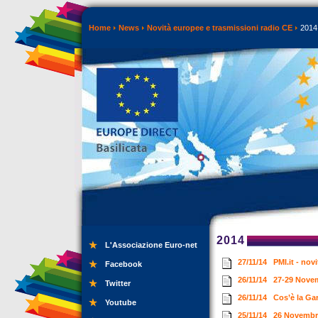
Home
News
Novità europee e trasmissioni radio CE
2014
2014
L'Associazione Euro-net
27/11/14
PMI.it - no
Facebook
26/11/14
27-29 Nove
Twitter
26/11/14
Cos’è la Ga
Youtube
25/11/14
26 Novembr