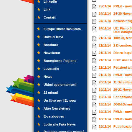
LinkedIn
25/11/14
PMI.it - no
Link
24/11/14
24-30 Novem
Contatti
24/11/14
Italiansinf
24/11/14
UE: Piano Ju
Europe Direct Basilicata
Deal europ
Dove ci trovi
21/11/14
100e20, fest
Brochure
21/11/14
2 Dicembre:
Newsletter
21/11/14
Dietro le qu
21/11/14
EDIC user s
Buongiorno Regione
21/11/14
Petizioni al
Lavoradio
21/11/14
PMI.it - no
News
20/11/14
11 Dicembre
Ultimi aggiornamenti
19/11/14
20-21 Nove
22 minuti
19/11/14
Fondazione C
Un libro per l'Europa
19/11/14
JOB&Orient
Altre Newsletters
19/11/14
PMI.it - no
E-catalogues
18/11/14
PMI.it - no
Lotta alle Fake News
18/11/14
Pubblicazio
Politiche annuali e priorità