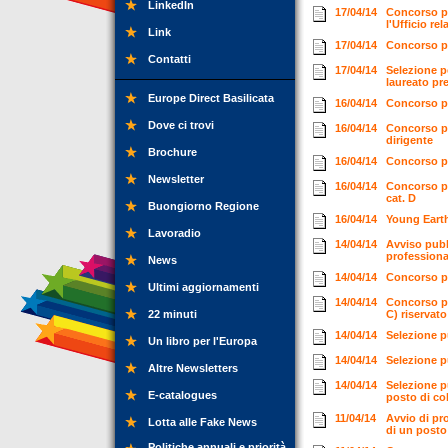
LinkedIn
17/04/14
Concorso pu
l'Ufficio re
Link
17/04/14
Concorso pu
Contatti
17/04/14
Selezione p
laureato pre
Europe Direct Basilicata
16/04/14
Concorso pe
Dove ci trovi
16/04/14
Concorso pu
dirigente
Brochure
16/04/14
Concorso pu
Newsletter
16/04/14
Concorso pu
cat. D
Buongiorno Regione
16/04/14
Young Earth
Lavoradio
14/04/14
Avviso pubb
professiona
News
14/04/14
Concorso pub
Ultimi aggiornamenti
14/04/14
Concorso pu
22 minuti
C) riservat
14/04/14
Selezione p
Un libro per l'Europa
14/04/14
Selezione p
Altre Newsletters
14/04/14
Selezione pu
E-catalogues
posto di co
11/04/14
Avvio di pr
Lotta alle Fake News
di un posto 
Politiche annuali e priorità