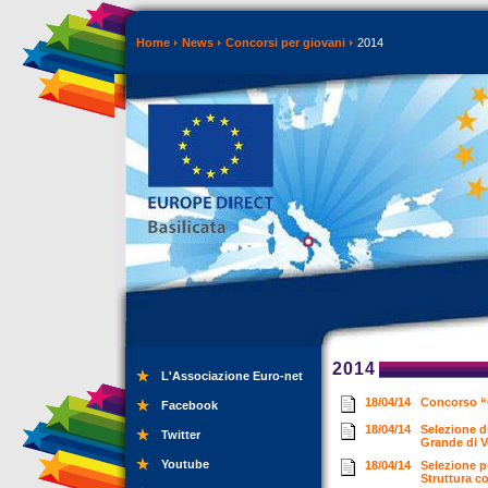
Home
News
Concorsi per giovani
2014
2014
L'Associazione Euro-net
18/04/14
Concorso “O
Facebook
18/04/14
Selezione d
Twitter
Grande di 
Youtube
18/04/14
Selezione p
Struttura c