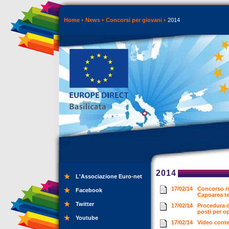
Home
News
Concorsi per giovani
2014
2014
L'Associazione Euro-net
17/02/14
Concorso ri
Facebook
Capoarea t
Twitter
17/02/14
Procedura d
posti per o
Youtube
17/02/14
Video cont