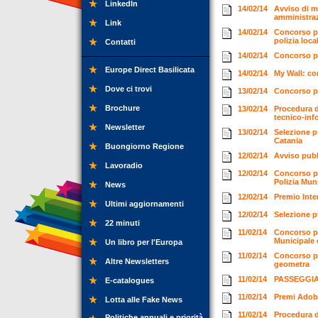
LinkedIn
14/02/14
Avviso di m
amministraz
Link
14/02/14
Concorso pu
polizia loca
Contatti
14/02/14
Concorso pu
Europe Direct Basilicata
14/02/14
My Wall: co
Dove ci trovi
13/02/14
Concorso per
Brochure
13/02/14
Procedura di
tecnico-inf
Newsletter
13/02/14
Selezione p
Catania
Buongiorno Regione
12/02/14
Avviso pubb
Lavoradio
12/02/14
Concorso pe
Polizia Mun
News
12/02/14
Premio Inte
Ultimi aggiornamenti
12/02/14
Selezione p
22 minuti
11/02/14
Concorso pe
Municipale 
Un libro per l'Europa
11/02/14
Concorso pu
Altre Newsletters
geometra
11/02/14
PASSEGGIAN
E-catalogues
11/02/14
Premi Adob
Lotta alle Fake News
11/02/14
Procedura d
Politiche annuali e priorità