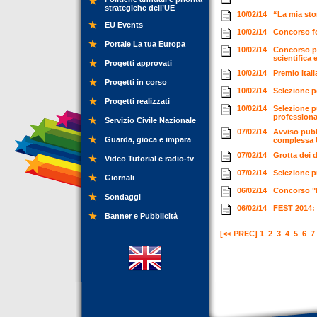
strategiche dell’UE
10/02/14
“La mia sto
EU Events
10/02/14
Concorso fo
Portale La tua Europa
10/02/14
Concorso pub
scientifica
Progetti approvati
10/02/14
Premio Ital
Progetti in corso
10/02/14
Selezione p
Progetti realizzati
10/02/14
Selezione p
professiona
Servizio Civile Nazionale
07/02/14
Avviso pubbl
Guarda, gioca e impara
complessa U
07/02/14
Grotta dei 
Video Tutorial e radio-tv
07/02/14
Selezione p
Giornali
06/02/14
Concorso "I
Sondaggi
06/02/14
FEST 2014: 
Banner e Pubblicità
[<< PREC]
1
2
3
4
5
6
7