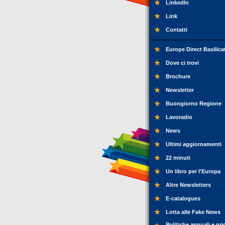
LinkedIn
Link
Contatti
Europe Direct Basilica
Dove ci trovi
Brochure
Newsletter
Buongiorno Regione
Lavoradio
News
Ultimi aggiornamenti
22 minuti
Un libro per l'Europa
Altre Newsletters
E-catalogues
Lotta alle Fake News
Politiche annuali e pri