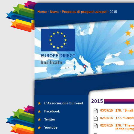
Home
News
Proposte di progetti europei
2015
2015
L'Associazione Euro-net
03/07/15
178. “Small
Facebook
02/07/15
177. “Creat
Twitter
02/07/15
176. “The w
Youtube
in the Euro