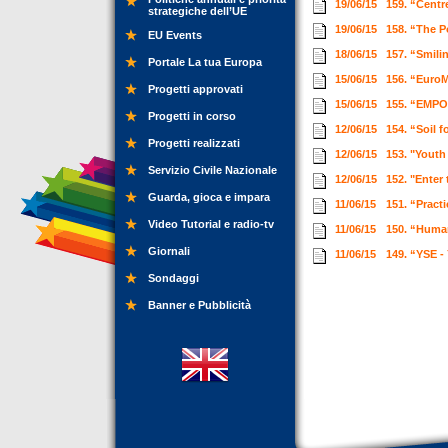
19/06/15
159. “Centr
strategiche dell’UE
19/06/15
158. “The P
EU Events
18/06/15
157. “Smili
Portale La tua Europa
15/06/15
156. “EuroM
Progetti approvati
15/06/15
155. “EMPO
Progetti in corso
12/06/15
154. “Soil f
Progetti realizzati
12/06/15
153. "Youth
Servizio Civile Nazionale
12/06/15
152. "Enter
Guarda, gioca e impara
11/06/15
151. “Pract
Video Tutorial e radio-tv
11/06/15
150. “Human
Giornali
11/06/15
149. “YSE -
Sondaggi
Banner e Pubblicità