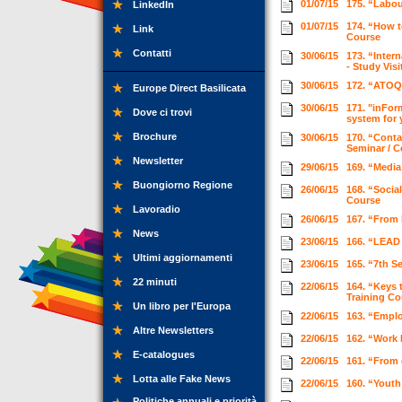
01/07/15
175. “Labou
LinkedIn
01/07/15
174. “How 
Link
Course
Contatti
30/06/15
173. “Inter
- Study Visi
30/06/15
172. “ATOQ 
Europe Direct Basilicata
30/06/15
171. "inFor
Dove ci trovi
system for 
Brochure
30/06/15
170. “Conta
Seminar / 
Newsletter
29/06/15
169. “Media
Buongiorno Regione
26/06/15
168. “Socia
Course
Lavoradio
26/06/15
167. “From 
News
23/06/15
166. “LEAD 
Ultimi aggiornamenti
23/06/15
165. “7th S
22 minuti
22/06/15
164. “Keys 
Training C
Un libro per l'Europa
22/06/15
163. “Emplo
Altre Newsletters
22/06/15
162. “Work
E-catalogues
22/06/15
161. “From 
Lotta alle Fake News
22/06/15
160. “Yout
Politiche annuali e priorità