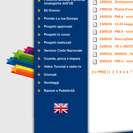
24/05/16
Dichiarazio
strategiche dell’UE
24/05/16
Palma d’oro
EU Events
24/05/16
PMI.it - no
Portale La tua Europa
23/05/16
23-24 maggi
Progetti approvati
23/05/16
PMI.it - no
Progetti in corso
23/05/16
Raccogliam
Progetti realizzati
23/05/16
UE e UNICE
Servizio Civile Nazionale
20/05/16
BANDO - Ag
Guarda, gioca e impara
20/05/16
PMI.it - no
Video Tutorial e radio-tv
[<< PREC]
1
2
3
4
5
6
7
Giornali
Sondaggi
Banner e Pubblicità