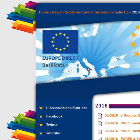
Home
News
Novità europee e trasmissioni radio CE
2016
2016
L'Associazione Euro-net
05/06/16
5 Giugno: G
Facebook
03/06/16
PMI.it - no
Twitter
02/06/16
PMI.it - no
Youtube
01/06/16
EURES & YO