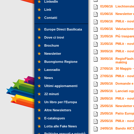
LinkedIn
01/06/16
Liechtenste
Link
01/06/16
Newsletter 
Contatti
01/06/16
PMI.it - no
01/06/16
Valutazione
Europe Direct Basilicata
31/05/16
Più traspar
Dove ci trovi
31/05/16
PMI.it - no
Brochure
30/05/16
PMI.it - no
Newsletter
30/05/16
RegioFlash:
Buongiorno Regione
making
27/05/16
30 Maggio –
Lavoradio
27/05/16
PMI.it - no
News
26/05/16
Domande e 
Ultimi aggiornamenti
26/05/16
Lanciati ogg
22 minuti
26/05/16
PMI.it - no
Un libro per l'Europa
25/05/16
Newsletter 
Altre Newsletters
25/05/16
Patto Europ
E-catalogues
25/05/16
PMI.it - no
Lotta alle Fake News
24/05/16
Bando AICS,
Politiche annuali e priorità