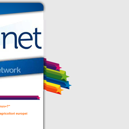
smus+?"
agricoltori europei