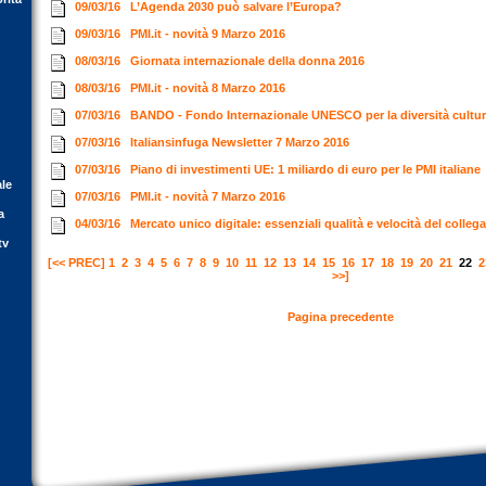
09/03/16
L’Agenda 2030 può salvare l’Europa?
09/03/16
PMI.it - novità 9 Marzo 2016
08/03/16
Giornata internazionale della donna 2016
08/03/16
PMI.it - novità 8 Marzo 2016
07/03/16
BANDO - Fondo Internazionale UNESCO per la diversità cultu
07/03/16
Italiansinfuga Newsletter 7 Marzo 2016
07/03/16
Piano di investimenti UE: 1 miliardo di euro per le PMI italiane
ale
07/03/16
PMI.it - novità 7 Marzo 2016
a
04/03/16
Mercato unico digitale: essenziali qualità e velocità del colle
tv
[<< PREC]
1
2
3
4
5
6
7
8
9
10
11
12
13
14
15
16
17
18
19
20
21
22
2
>>]
Pagina precedente