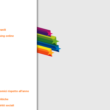
vanili
sing online
mici rispetto all’anno
olitiche
itti sociali