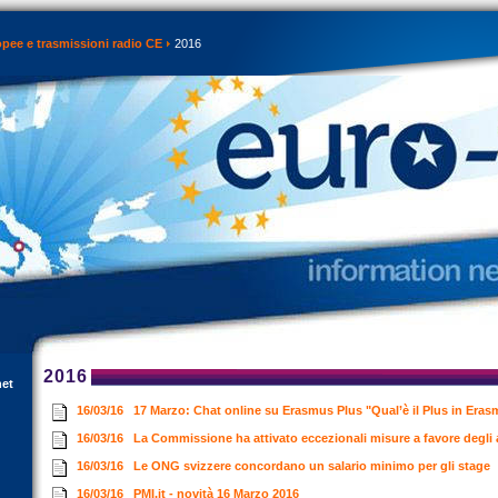
opee e trasmissioni radio CE
2016
2016
net
16/03/16
17 Marzo: Chat online su Erasmus Plus "Qual’è il Plus in Era
16/03/16
La Commissione ha attivato eccezionali misure a favore degli 
16/03/16
Le ONG svizzere concordano un salario minimo per gli stage
16/03/16
PMI.it - novità 16 Marzo 2016