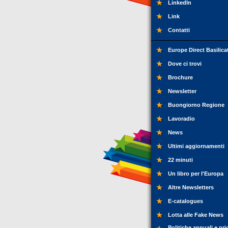
LinkedIn
Link
Contatti
Europe Direct Basilica
Dove ci trovi
Brochure
Newsletter
Buongiorno Regione
Lavoradio
News
Ultimi aggiornamenti
22 minuti
Un libro per l'Europa
Altre Newsletters
E-catalogues
Lotta alle Fake News
Politiche annuali e pri