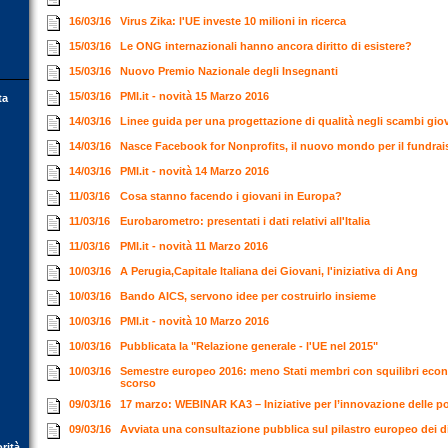
16/03/16
Virus Zika: l'UE investe 10 milioni in ricerca
15/03/16
Le ONG internazionali hanno ancora diritto di esistere?
15/03/16
Nuovo Premio Nazionale degli Insegnanti
15/03/16
PMI.it - novità 15 Marzo 2016
ta
14/03/16
Linee guida per una progettazione di qualità negli scambi gio
14/03/16
Nasce Facebook for Nonprofits, il nuovo mondo per il fundrai
14/03/16
PMI.it - novità 14 Marzo 2016
11/03/16
Cosa stanno facendo i giovani in Europa?
11/03/16
Eurobarometro: presentati i dati relativi all'Italia
11/03/16
PMI.it - novità 11 Marzo 2016
10/03/16
A Perugia,Capitale Italiana dei Giovani, l'iniziativa di Ang
10/03/16
Bando AICS, servono idee per costruirlo insieme
10/03/16
PMI.it - novità 10 Marzo 2016
10/03/16
Pubblicata la "Relazione generale - l'UE nel 2015"
10/03/16
Semestre europeo 2016: meno Stati membri con squilibri econo
scorso
09/03/16
17 marzo: WEBINAR KA3 – Iniziative per l’innovazione delle p
09/03/16
Avviata una consultazione pubblica sul pilastro europeo dei dir
orità