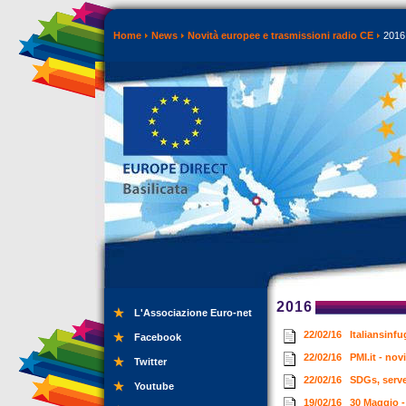
Home
News
Novità europee e trasmissioni radio CE
2016
2016
L'Associazione Euro-net
22/02/16
Italiansinf
Facebook
22/02/16
PMI.it - no
Twitter
22/02/16
SDGs, serve
Youtube
19/02/16
30 Maggio 