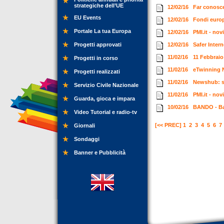
strategiche dell’UE
12/02/16
Far conosce
EU Events
12/02/16
Fondi europ
Portale La tua Europa
12/02/16
PMI.it - no
Progetti approvati
12/02/16
Safer Intern
11/02/16
11 Febbraio
Progetti in corso
11/02/16
eTwinning N
Progetti realizzati
11/02/16
Newshub: se
Servizio Civile Nazionale
11/02/16
PMI.it - no
Guarda, gioca e impara
10/02/16
BANDO - Ba
Video Tutorial e radio-tv
[<< PREC]
1
2
3
4
5
6
7
Giornali
Sondaggi
Banner e Pubblicità