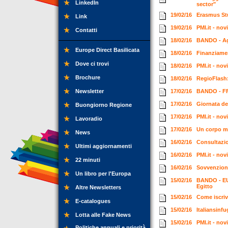
LinkedIn
sector"
19/02/16
Erasmus Stu
Link
19/02/16
PMI.it - no
Contatti
18/02/16
BANDO - Ag
Europe Direct Basilicata
18/02/16
Finanziamen
Dove ci trovi
18/02/16
PMI.it - no
Brochure
18/02/16
RegioFlash:
Newsletter
17/02/16
BANDO - FFE
17/02/16
Giornata de
Buongiorno Regione
17/02/16
PMI.it - no
Lavoradio
17/02/16
Un corpo me
News
16/02/16
Consultazio
Ultimi aggiornamenti
16/02/16
PMI.it - no
22 minuti
16/02/16
Sovvenzioni
Un libro per l'Europa
15/02/16
BANDO - EU
Egitto
Altre Newsletters
15/02/16
Come iscriv
E-catalogues
15/02/16
Italiansinf
Lotta alle Fake News
15/02/16
PMI.it - no
Politiche annuali e priorità