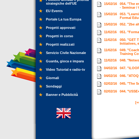
strategiche dell’UE
15/02/16
054. "The en
- Seminar /
EU Events
15/02/16
053. "Learn
Formal Educ
Portale La tua Europa
15/02/16
052. "2be a
Progetti approvati
11/02/16
051. "Forma
Progetti in corso
11/02/16
050. "GET 
Initiatives
Progetti realizzati
11/02/16
049. "Coac
Servizio Civile Nazionale
Training C
11/02/16
048. "Netwo
Guarda, gioca e impara
04/02/16
047. "iLOOP
Video Tutorial e radio-tv
04/02/16
046. "ATOQ 
Giornali
02/02/16
045. "The S
Sondaggi
02/02/16
044. "USSE+
Banner e Pubblicità
[<