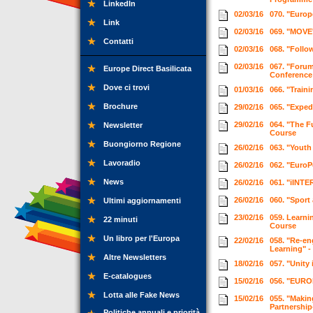
LinkedIn
02/03/16
070. "Europ
Link
02/03/16
069. "MOVE
Contatti
02/03/16
068. "Follo
02/03/16
067. "Forum
Europe Direct Basilicata
Conferenc
Dove ci trovi
01/03/16
066. "Train
Brochure
29/02/16
065. "Exped
29/02/16
064. "The F
Newsletter
Course
Buongiorno Regione
26/02/16
063. "Youth
Lavoradio
26/02/16
062. "Euro
News
26/02/16
061. "iINTE
26/02/16
060. "Sport
Ultimi aggiornamenti
23/02/16
059. Learni
22 minuti
Course
Un libro per l'Europa
22/02/16
058. "Re-en
Learning" -
Altre Newsletters
18/02/16
057. "Unity
E-catalogues
15/02/16
056. "EUROP
Lotta alle Fake News
15/02/16
055. "Makin
Partnership
Politiche annuali e priorità