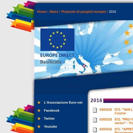
Home
News
Proposte di progetti europei
2016
2016
L'Associazione Euro-net
04/03/16
073. "YAM L
Facebook
Course
Twitter
03/03/16
072. "PRO-f
sector" - T
Youtube
03/03/16
071. "APPET
Programme f