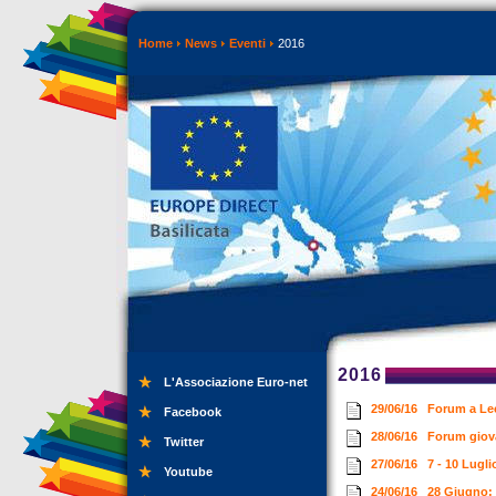
Home
News
Eventi
2016
2016
L'Associazione Euro-net
29/06/16
Forum a Lec
Facebook
28/06/16
Forum giova
Twitter
27/06/16
7 - 10 Lugli
Youtube
24/06/16
28 Giugno: