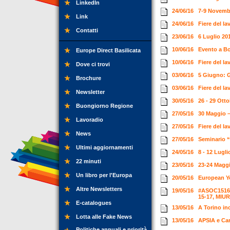
LinkedIn
24/06/16
7-9 Novemb
Link
24/06/16
Fiere del l
Contatti
23/06/16
6 Luglio 20
10/06/16
Evento a B
Europe Direct Basilicata
10/06/16
Fiere del l
Dove ci trovi
03/06/16
5 Giugno: 
Brochure
03/06/16
Fiere del l
Newsletter
30/05/16
26 - 29 Ott
Buongiorno Regione
27/05/16
30 Maggio –
Lavoradio
27/05/16
Fiere del la
News
27/05/16
Seminario “
Ultimi aggiornamenti
24/05/16
8 - 12 Lugl
22 minuti
23/05/16
23-24 Maggi
Un libro per l'Europa
20/05/16
European Yo
Altre Newsletters
19/05/16
#ASOC1516 A
15-17, MIU
E-catalogues
13/05/16
A Torino in
Lotta alle Fake News
13/05/16
APSIA e Car
Politiche annuali e priorità