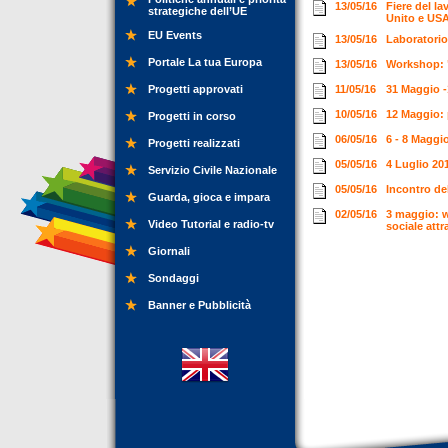
13/05/16
Fiere del l
strategiche dell’UE
Unito e US
EU Events
13/05/16
Laboratorio
Portale La tua Europa
13/05/16
Workshop: 
Progetti approvati
11/05/16
31 Maggio -
10/05/16
12 Maggio:
Progetti in corso
06/05/16
6 - 8 Maggi
Progetti realizzati
05/05/16
4 Luglio 2
Servizio Civile Nazionale
05/05/16
Incontro de
Guarda, gioca e impara
02/05/16
3 maggio: w
Video Tutorial e radio-tv
sociale att
Giornali
Sondaggi
Banner e Pubblicità