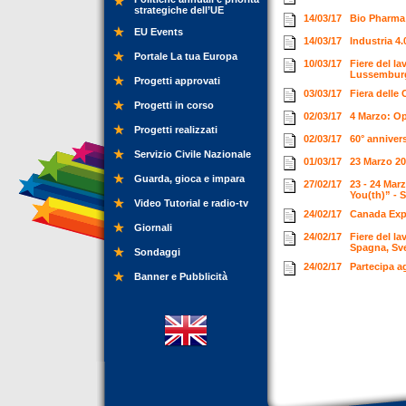
strategiche dell’UE
14/03/17
Bio Pharma
EU Events
14/03/17
Industria 4
Portale La tua Europa
10/03/17
Fiere del la
Lussemburgo
Progetti approvati
03/03/17
Fiera delle 
Progetti in corso
02/03/17
4 Marzo: O
Progetti realizzati
02/03/17
60° anniver
Servizio Civile Nazionale
01/03/17
23 Marzo 20
Guarda, gioca e impara
27/02/17
23 - 24 Mar
You(th)” - 
Video Tutorial e radio-tv
24/02/17
Canada Expr
Giornali
24/02/17
Fiere del l
Spagna, Sve
Sondaggi
24/02/17
Partecipa ag
Banner e Pubblicità