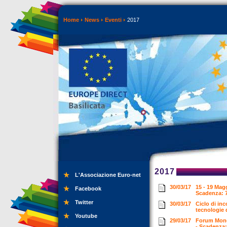
Home
News
Eventi
2017
2017
L'Associazione Euro-net
30/03/17
15 - 19 Mag
Facebook
Scadenza: 7
Twitter
30/03/17
Ciclo di inc
tecnologie d
Youtube
29/03/17
Forum Mondi
- Scadenza: