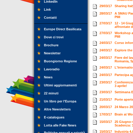
LinkedIn
29/03/17
Sharing Ita
Link
28/03/17
A SMAU Pado
PMI
Contatti
27/03/17
12 - 14 Giu
affrontate 
Europe Direct Basilicata
27/03/17
Workshop a 
PMI
Dove ci trovi
24/03/17
Corso info
Brochure
24/03/17
Explore the
Newsletter
24/03/17
Fiere del la
Buongiorno Regione
Romania, S
24/03/17
L'Internatio
Lavoradio
24/03/17
Partecipa ag
News
23/03/17
Conferenza 
Ultimi aggiornamenti
3 aprile!
23/03/17
Settimana 
22 minuti
21/03/17
Porte apert
Un libro per l'Europa
20/03/17
24 Marzo 20
Altre Newsletters
17/03/17
Brain at W
E-catalogues
15/03/17
25 Giugno-4
Lotta alle Fake News
Scadenza: 3
15/03/17
Industria 4
Politiche annuali e priorità