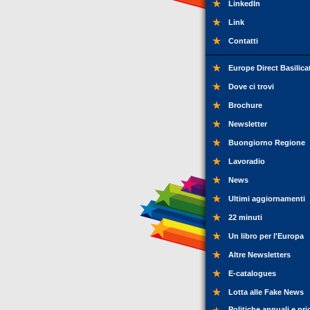
LinkedIn
Link
Contatti
Europe Direct Basilica
Dove ci trovi
Brochure
Newsletter
Buongiorno Regione
Lavoradio
News
Ultimi aggiornamenti
22 minuti
Un libro per l'Europa
Altre Newsletters
E-catalogues
Lotta alle Fake News
Politiche annuali e pri