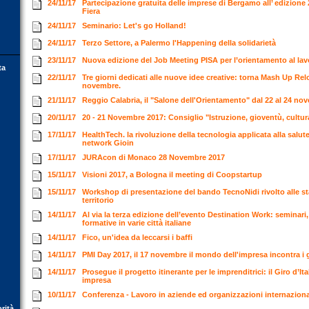
24/11/17
Partecipazione gratuita delle imprese di Bergamo all’ edizione 
Fiera
24/11/17
Seminario: Let's go Holland!
24/11/17
Terzo Settore, a Palermo l'Happening della solidarietà
23/11/17
Nuova edizione del Job Meeting PISA per l’orientamento al lavo
ta
22/11/17
Tre giorni dedicati alle nuove idee creative: torna Mash Up Rel
novembre.
21/11/17
Reggio Calabria, il "Salone dell'Orientamento" dal 22 al 24 n
20/11/17
20 - 21 Novembre 2017: Consiglio "Istruzione, gioventù, cultur
17/11/17
HealthTech. la rivoluzione della tecnologia applicata alla salut
network Gioin
17/11/17
JURAcon di Monaco 28 Novembre 2017
15/11/17
Visioni 2017, a Bologna il meeting di Coopstartup
15/11/17
Workshop di presentazione del bando TecnoNidi rivolto alle st
territorio
14/11/17
Al via la terza edizione dell’evento Destination Work: seminari,
formative in varie città italiane
14/11/17
Fico, un'idea da leccarsi i baffi
14/11/17
PMI Day 2017, il 17 novembre il mondo dell'impresa incontra i
14/11/17
Prosegue il progetto itinerante per le imprenditrici: il Giro d’I
impresa
10/11/17
Conferenza - Lavoro in aziende ed organizzazioni internazion
orità