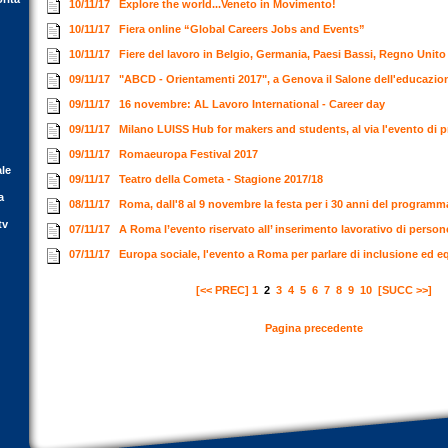
10/11/17
Explore the world...Veneto in Movimento!
10/11/17
Fiera online “Global Careers Jobs and Events”
10/11/17
Fiere del lavoro in Belgio, Germania, Paesi Bassi, Regno Unit
09/11/17
"ABCD - Orientamenti 2017", a Genova il Salone dell'educazi
09/11/17
16 novembre: AL Lavoro International - Career day
09/11/17
Milano LUISS Hub for makers and students, al via l'evento di 
09/11/17
Romaeuropa Festival 2017
ale
09/11/17
Teatro della Cometa - Stagione 2017/18
a
08/11/17
Roma, dall'8 al 9 novembre la festa per i 30 anni del progra
tv
07/11/17
A Roma l’evento riservato all’ inserimento lavorativo di person
07/11/17
Europa sociale, l'evento a Roma per parlare di inclusione ed e
[<< PREC]
1
2
3
4
5
6
7
8
9
10
[SUCC >>]
Pagina precedente