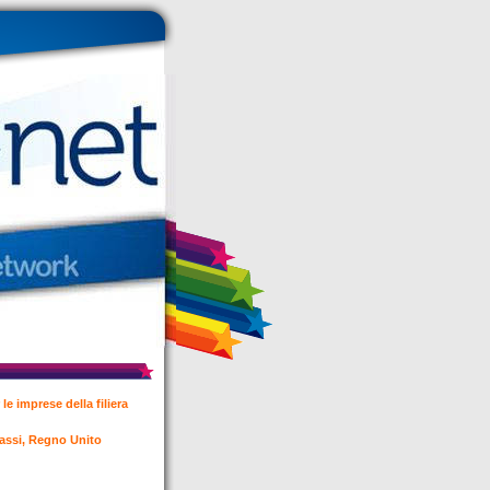
e imprese della filiera
 Bassi, Regno Unito