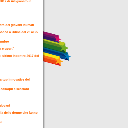
2017 di Artigianato in
ro dei giovani laureati
oaded a Udine dal 23 al 25
ovembre
a e sport"
e: ultimo incontro 2017 del
artup innovative del
 colloqui e sessioni
 giovani
talia delle donne che fanno
ali