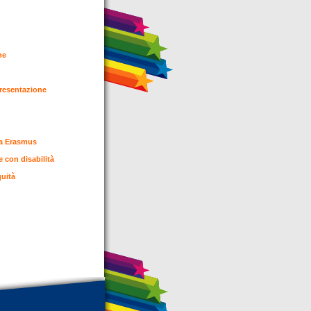
o
one
presentazione
mma Erasmus
e con disabilità
quità