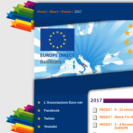
Home
News
Eventi
2017
2017
L'Associazione Euro-net
09/10/17
9 - 12 otto
Facebook
09/10/17
Merck For H
Twitter
06/10/17
2 - 4 Nove
Youtube
EUROPE