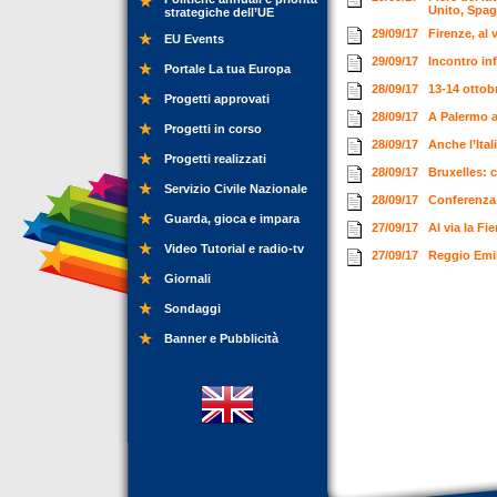
Unito, Spag
strategiche dell’UE
29/09/17
Firenze, al
EU Events
29/09/17
Incontro in
Portale La tua Europa
28/09/17
13-14 ottob
Progetti approvati
28/09/17
A Palermo ar
Progetti in corso
28/09/17
Anche l’Ita
Progetti realizzati
28/09/17
Bruxelles: 
Servizio Civile Nazionale
28/09/17
Conferenza 
Guarda, gioca e impara
27/09/17
Al via la F
Video Tutorial e radio-tv
27/09/17
Reggio Emil
Giornali
Sondaggi
Banner e Pubblicità