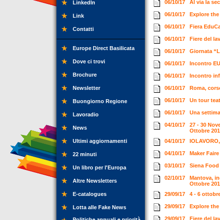
06/10/17
Al via la s
LinkedIn
06/10/17
Explore the
Link
06/10/17
Fiera EduCa
Contatti
06/10/17
Fiere del l
Europe Direct Basilicata
06/10/17
Giornata “L
Dove ci trovi
06/10/17
Incontro EU
Brochure
06/10/17
Incontro in
Newsletter
06/10/17
Roma, corso
06/10/17
Un tour teat
Buongiorno Regione
06/10/17
Una settima
Lavoradio
04/10/17
27 - 30 Nov
News
Ottobre 20
Ultimi aggiornamenti
04/10/17
IOLAVORO, a
04/10/17
Maker Faire
22 minuti
03/10/17
Siena Food 
Un libro per l'Europa
02/10/17
Mantova, in
Altre Newsletters
Ottobre 20
E-catalogues
29/09/17
4 - 6 ottob
29/09/17
Explore the
Lotta alle Fake News
29/09/17
Fiere del l
Politiche annuali e priorità