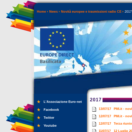
Home
News
Novità europee e trasmissioni radio CE
2017
2017
L'Associazione Euro-net
13/07/17
PMI.it - nov
Facebook
12/07/17
PMI.it - nov
Twitter
12/07/17
Terza riuni
Youtube
11/07/17
12 Luglio 2