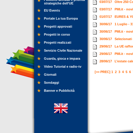
03/07/17
Oltre 250 C
strategiche dell’UE
03/07/17
PMI.it - nov
EU Events
01/07/17
EURES & YO
Portale La tua Europa
30/06/17
1 Luglio - 
Progetti approvati
30/06/17
PMI.it - no
Progetti in corso
30/06/17
Selezionati
Progetti realizzati
29/06/17
La UE raffo
Servizio Civile Nazionale
29/06/17
PMI.it - no
Guarda, gioca e impara
28/06/17
L’estate ca
Video Tutorial e radio-tv
[<< PREC]
1
2
3
4
5
6
Giornali
Sondaggi
Banner e Pubblicità