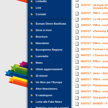
LinkedIn
11/07/17
18 luglio 20
Link
Giovani, Br
11/07/17
PMI.it - nov
Contatti
10/07/17
La UE accel
Europe Direct Basilicata
10/07/17
PMI.it - nov
Dove ci trovi
07/07/17
eTwinning N
Brochure
07/07/17
Osservatori
Newsletter
07/07/17
PMI.it - nov
06/07/17
Fermare i s
Buongiorno Regione
06/07/17
L’Evento Eu
Lavoradio
06/07/17
PMI.it - nov
News
05/07/17
“Fiera Didac
Ultimi aggiornamenti
05/07/17
dodo > Rivis
22 minuti
05/07/17
PMI.it - nov
Un libro per l'Europa
04/07/17
Piattaforma
Altre Newsletters
04/07/17
PMI.it - nov
E-catalogues
04/07/17
Una guida s
Lotta alle Fake News
03/07/17
BANDO - Il 
Politiche annuali e priorità