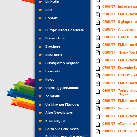
LinkedIn
09/06/17
Indagine sug
Link
09/06/17
PMI.it - no
Contatti
08/06/17
8 giugno: 
08/06/17
Arcipelaghi 
Europe Direct Basilicata
08/06/17
BANDO - Ban
Dove ci trovi
08/06/17
PMI.it - no
Brochure
08/06/17
Thank You 
Newsletter
07/06/17
PMI.it - no
Buongiorno Regione
07/06/17
Prevenire l’
Lavoradio
06/06/17
BANDO - AICS
News
06/06/17
PMI.it - no
Ultimi aggiornamenti
06/06/17
Torino, gio
Thyssen
22 minuti
05/06/17
PMI.it - no
Un libro per l'Europa
05/06/17
Sondaggio su
Altre Newsletters
02/06/17
PMI.it - no
E-catalogues
01/06/17
eTwinning 
Lotta alle Fake News
01/06/17
EURES & YO
Politiche annuali e priorità