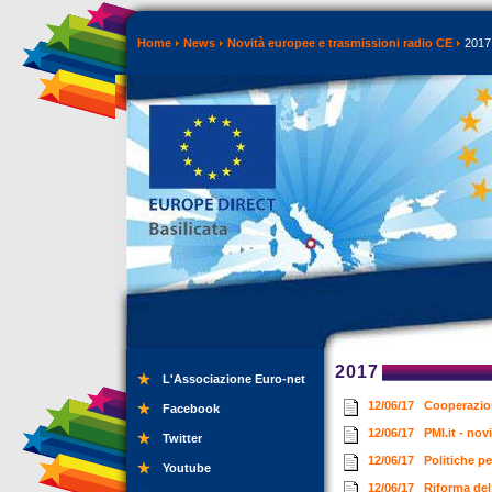
Home
News
Novità europee e trasmissioni radio CE
2017
2017
L'Associazione Euro-net
12/06/17
Cooperazion
Facebook
12/06/17
PMI.it - no
Twitter
12/06/17
Politiche p
Youtube
12/06/17
Riforma del