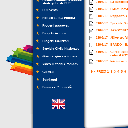
01/06/17
La cancelli
strategiche dell’UE
01/06/17
PMI.it - no
EU Events
01/06/17
Rapporto Alm
Portale La tua Europa
01/06/17
Speciale Ser
Progetti approvati
31/05/17
#ASOC1617 -
Progetti in corso
31/05/17
#DivertedAi
Progetti realizzati
31/05/17
BANDO - Ban
Servizio Civile Nazionale
31/05/17
Corpo europ
entro il 202
Guarda, gioca e impara
31/05/17
Iniziativa p
Video Tutorial e radio-tv
[<< PREC]
1
2
3
4
5
6
Giornali
Sondaggi
Banner e Pubblicità