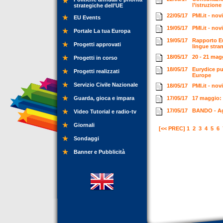
l’istruzione
strategiche dell’UE
22/05/17
PMI.it - no
EU Events
19/05/17
PMI.it - no
Portale La tua Europa
19/05/17
Rapporto Eu
Progetti approvati
lingue stra
18/05/17
20 - 21 mag
Progetti in corso
18/05/17
Eurydice pu
Progetti realizzati
Europe
Servizio Civile Nazionale
18/05/17
PMI.it - no
Guarda, gioca e impara
17/05/17
17 maggio: 
17/05/17
BANDO - Ag
Video Tutorial e radio-tv
Giornali
[<< PREC]
1
2
3
4
5
6
Sondaggi
Banner e Pubblicità