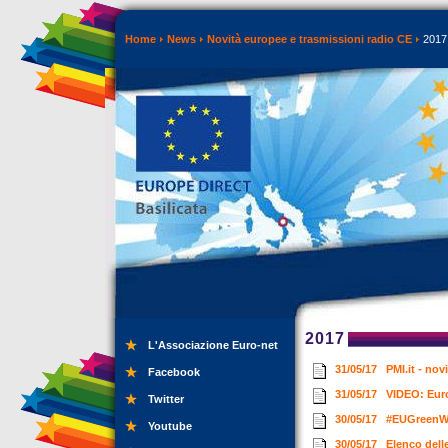
Home
News
Novità europee e trasmissioni radio CE
2017
2017
L'Associazione Euro-net
31/05/17
PMI.it - no
Facebook
31/05/17
VIDEO: Euro
Twitter
30/05/17
#EUGreenW
Youtube
30/05/17
Elenco delle