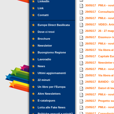
LinkedIn
30/05/17
PMI.it - no
Link
29/05/17
Consultazion
Contatti
29/05/17
PMI.it - no
29/05/17
VIDEO: Arti
Europe Direct Basilicata
26/05/17
26 - 27 mag
Dove ci trovi
26/05/17
Erasmus+ to
Brochure
26/05/17
PMI.it - no
Newsletter
26/05/17
Via libera 
Buongiorno Regione
25/05/17
Capitale Eur
Lavoradio
25/05/17
Newsletter 
News
25/05/17
PMI.it - no
Ultimi aggiornamenti
25/05/17
Via libera 
22 minuti
24/05/17
BANDO - GEN
Un libro per l'Europa
24/05/17
Datori di l
Altre Newsletters
24/05/17
PMI.it - no
E-catalogues
24/05/17
Progetto su
23/05/17
PMI.it - no
Lotta alle Fake News
22/05/17
Consultazio
Politiche annuali e priorità