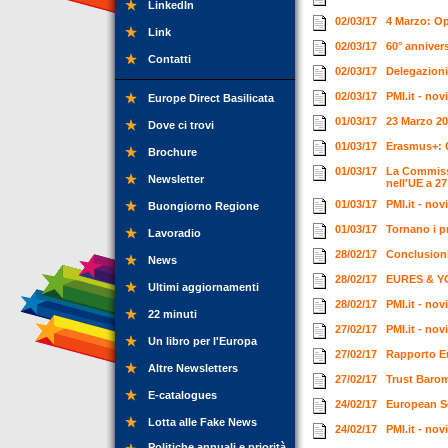
LinkedIn
02/03/17
4 Marzo: O
Link
02/03/17
60° anniver
Contatti
02/03/17
Delegazioni 
02/03/17
PMI.it - no
Europe Direct Basilicata
01/03/17
23 Marzo 20
Dove ci trovi
01/03/17
Erasmus+: C
Brochure
01/03/17
La Commissi
Newsletter
nell'UE a 2
01/03/17
PMI.it - no
Buongiorno Regione
01/03/17
Tornano i p
Lavoradio
28/02/17
Conclusioni
News
28/02/17
EURES & YO
Ultimi aggiornamenti
28/02/17
PMI.it - no
22 minuti
27/02/17
PMI.it - no
Un libro per l'Europa
27/02/17
Rapporto Eu
Altre Newsletters
27/02/17
Trust Barom
E-catalogues
24/02/17
European So
Lotta alle Fake News
24/02/17
PMI.it - no
Politiche annuali e priorità