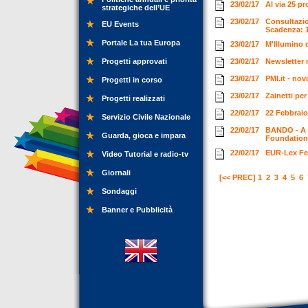
23/02/17
Al via 25 p
strategiche dell’UE
23/02/17
Consultazio
EU Events
Scadenza: 
Portale La tua Europa
23/02/17
M'Illumino 
Progetti approvati
23/02/17
Newsletter 
23/02/17
PMI.it - no
Progetti in corso
23/02/17
Zainetti per
Progetti realizzati
22/02/17
22 Febbraio
Servizio Civile Nazionale
22/02/17
BANDO - A b
Guarda, gioca e impara
Foundatio
22/02/17
EUR-Lex Fe
Video Tutorial e radio-tv
Giornali
[<< PREC]
1
2
3
4
5
6
Sondaggi
Banner e Pubblicità