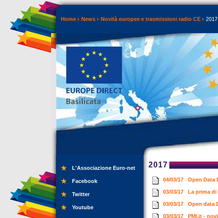
Home
News
Novità europee e trasmissioni radio CE
2017
2017
L'Associazione Euro-net
04/03/17
Open Data 
Facebook
03/03/17
La prima di
Twitter
03/03/17
Open data 
Youtube
03/03/17
PMI.it - no