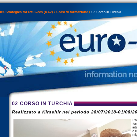
09. Strategies for refuGees (KA2)
Corsi di formazione
02-Corso in Turchia
02-CORSO IN TURCHIA
Realizzato a Kirsehir nel periodo 28/07/2018-01/08/2
L'o
for
int
e r
mig