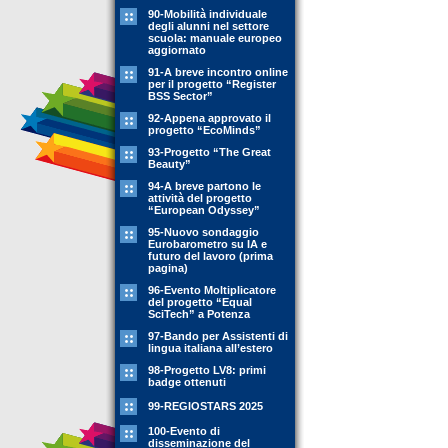
90-Mobilità individuale
degli alunni nel settore
scuola: manuale europeo
aggiornato
91-A breve incontro online
per il progetto “Register
BSS Sector”
92-Appena approvato il
progetto “EcoMinds”
93-Progetto “The Great
Beauty”
94-A breve partono le
attività del progetto
“European Odyssey”
95-Nuovo sondaggio
Eurobarometro su IA e
futuro del lavoro (prima
pagina)
96-Evento Moltiplicatore
del progetto “Equal
SciTech” a Potenza
97-Bando per Assistenti di
lingua italiana all’estero
98-Progetto LV8: primi
badge ottenuti
99-REGIOSTARS 2025
100-Evento di
disseminazione del