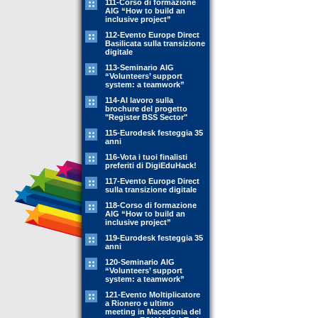
111-Corso di formazione
AIG “How to build an
inclusive project”
112-Evento Europe Direct
Basilicata sulla transizione
digitale
113-Seminario AIG
“Volunteers’ support
system: a teamwork”
114-Al lavoro sulla
brochure del progetto
"Register BSS Sector"
115-Eurodesk festeggia 35
anni
116-Vota i tuoi finalisti
preferiti di DigiEduHack!
117-Evento Europe Direct
sulla transizione digitale
118-Corso di formazione
AIG “How to build an
inclusive project”
119-Eurodesk festeggia 35
anni
120-Seminario AIG
“Volunteers’ support
system: a teamwork”
121-Evento Moltiplicatore
a Rionero e ultimo
meeting in Macedonia del