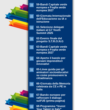
59-Bandi Capitale verde
europea e Foglia verde
europea 2027
60-Giornata Internazionale
dell’Educazione su IA e
istruzione
61-Selezione delegati
italiani al G7 Youth
Summit 2025
62-Evento finale del
progetto S.T.R.O.N.G
63-Bandi Capitale verde
europea e Foglia verde
europea 2027
64-Aperto il bando per
giovani imprenditori
innovativi
65-Linee guida per gli
animatori socioeducativi
su come promuovere la
cittadinanza
66-Giornata della Memoria
celebrata da CE e PE in
Italia
67-Bando europeo per
rafforzare il dialogo
sull’UE (prima pagina)
68-Programma “Invest
Your Talent in Italy”