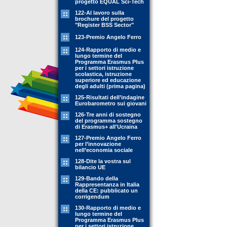
progetto EQUAL Sci-Tech
122-Al lavoro sulla
brochure del progetto
"Register BSS Sector"
123-Premio Angelo Ferro
124-Rapporto di medio e
lungo termine del
Programma Erasmus Plus
per i settori istruzione
scolastica, istruzione
superiore ed educazione
degli adulti (prima pagina)
125-Risultati dell’indagine
Eurobarometro sui giovani
126-Tre anni di sostegno
del programma sostegno
di Erasmus+ all'Ucraina
127-Premio Angelo Ferro
per l’innovazione
nell’economia sociale
128-Dite la vostra sul
bilancio UE
129-Bando della
Rappresentanza in Italia
della CE: pubblicato un
corrigendum
130-Rapporto di medio e
lungo termine del
Programma Erasmus Plus
per i settori istruzione