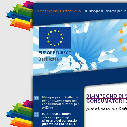
Home
Giornali
Articoli 2025
01-Impegno di Stellantis per un
01-IMPEGNO DI
01-Impegno di Stellantis
CONSUMATORI 
per un risarcimento dei
consumatori europei per
AdBlue
pubblicato su Caff
02-A breve le nuove
selezioni per stage
all’estero del consorzio
guidato da EURO-NET