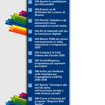
199-Aperte le candidature
per DiscoverEU
200-Evento su IA
all'Eintein-De Lorenzo di
Picerno
201-Perché i bambini e gli
adolescenti sono
vulnerabili ai social media
202-Kit di materiali utili per
la transizione digitale
203-Bando FAMI per azioni
transnazionali su asilo,
migrazione e integrazione
2025
204-Catania è la Città
italiana dei Giovani 2025
205-Youth4Regions:
programma per aspiranti
giornalisti
206-Invito per feedback
sulla strategia per
l’uguaglianza LGBTIQ
2026-2030
207-Bando “Sostegno alle
reti UE attive
nell’economia sociale e
nella finanza sociale”
208-Corso a Cracovia del
progetto “Register BSS
Sector”