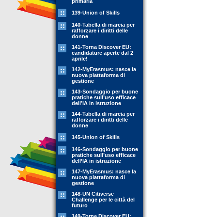
primaria
139-Union of Skills
140-Tabella di marcia per
rafforzare i diritti delle
donne
141-Torna Discover EU:
candidature aperte dal 2
aprile!
142-MyErasmus: nasce la
nuova piattaforma di
gestione
143-Sondaggio per buone
pratiche sull’uso efficace
dell’IA in istruzione
144-Tabella di marcia per
rafforzare i diritti delle
donne
145-Union of Skills
146-Sondaggio per buone
pratiche sull’uso efficace
dell’IA in istruzione
147-MyErasmus: nasce la
nuova piattaforma di
gestione
148-UN Citiverse
Challenge per le città del
futuro
149-Torna Discover EU: