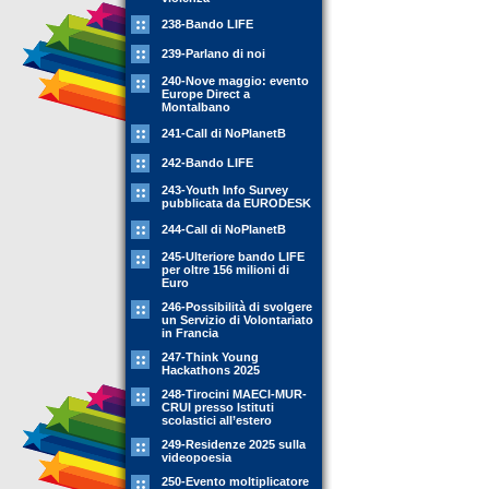
238-Bando LIFE
239-Parlano di noi
240-Nove maggio: evento
Europe Direct a
Montalbano
241-Call di NoPlanetB
242-Bando LIFE
243-Youth Info Survey
pubblicata da EURODESK
244-Call di NoPlanetB
245-Ulteriore bando LIFE
per oltre 156 milioni di
Euro
246-Possibilità di svolgere
un Servizio di Volontariato
in Francia
247-Think Young
Hackathons 2025
248-Tirocini MAECI-MUR-
CRUI presso Istituti
scolastici all’estero
249-Residenze 2025 sulla
videopoesia
250-Evento moltiplicatore