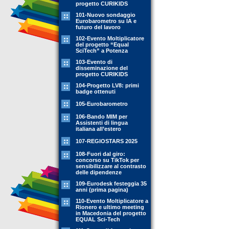
progetto CURIKIDS
101-Nuovo sondaggio
Eurobarometro su IA e
futuro del lavoro
102-Evento Moltiplicatore
del progetto “Equal
SciTech” a Potenza
103-Evento di
disseminazione del
progetto CURIKIDS
104-Progetto LV8: primi
badge ottenuti
105-Eurobarometro
106-Bando MIM per
Assistenti di lingua
italiana all’estero
107-REGIOSTARS 2025
108-Fuori dal giro:
concorso su TikTok per
sensibilizzare al contrasto
delle dipendenze
109-Eurodesk festeggia 35
anni (prima pagina)
110-Evento Moltiplicatore a
Rionero e ultimo meeting
in Macedonia del progetto
EQUAL Sci-Tech