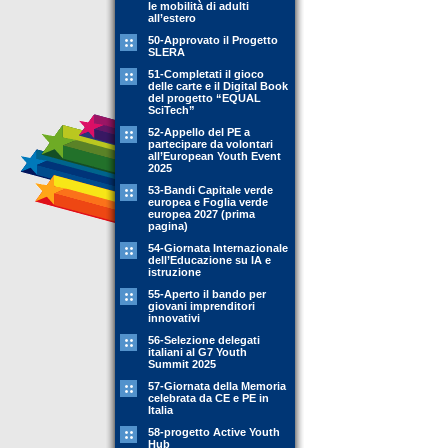
le mobilità di adulti
all’estero
50-Approvato il Progetto
SLERA
51-Completati il gioco
delle carte e il Digital Book
del progetto “EQUAL
SciTech”
52-Appello del PE a
partecipare da volontari
all’European Youth Event
2025
53-Bandi Capitale verde
europea e Foglia verde
europea 2027 (prima
pagina)
54-Giornata Internazionale
dell’Educazione su IA e
istruzione
55-Aperto il bando per
giovani imprenditori
innovativi
56-Selezione delegati
italiani al G7 Youth
Summit 2025
57-Giornata della Memoria
celebrata da CE e PE in
Italia
58-progetto Active Youth
Hub