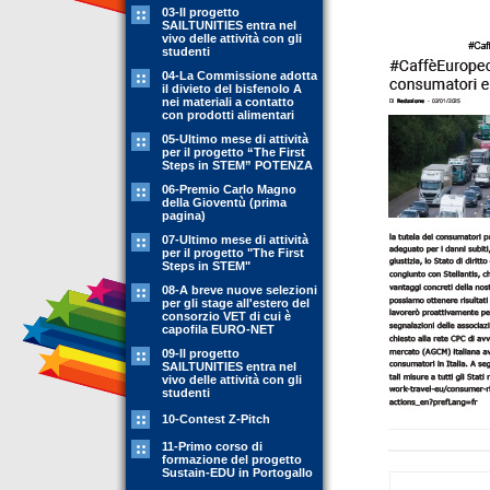
03-Il progetto
SAILTUNITIES entra nel
vivo delle attività con gli
studenti
04-La Commissione adotta
il divieto del bisfenolo A
nei materiali a contatto
con prodotti alimentari
05-Ultimo mese di attività
per il progetto “The First
Steps in STEM” POTENZA
06-Premio Carlo Magno
della Gioventù (prima
pagina)
07-Ultimo mese di attività
per il progetto "The First
Steps in STEM"
08-A breve nuove selezioni
per gli stage all'estero del
consorzio VET di cui è
capofila EURO-NET
09-Il progetto
SAILTUNITIES entra nel
vivo delle attività con gli
studenti
10-Contest Z-Pitch
11-Primo corso di
formazione del progetto
Sustain-EDU in Portogallo