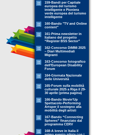
159-Bandi per Capitale
europea del turismo
intelligente e Pioniera
verde europea del turismo
intelligente
160-Bando "TV and Online
content"
161-Prima newsletter in
Italiano del progetto
“Register BSS Sector”
162-Concorso DiMMi 2025
– Diari Multimediali
Migranti
163-Concorso fotografico
dell’European Disability
Forum
164-Giornata Nazionale
delle Università
165-Forum sulla mobilità
culturale 2025 a Riga il 29-
30 aprile (prima pagina)
166-Bando Movin’Up
Spettacolo-Performing
Artsper il sostegno alla
mobilità degli artisti
167-Bando “Connecting
Spheres” finanziato dal
programma CERV
168-A breve in Italia il
primo evento pilota con i