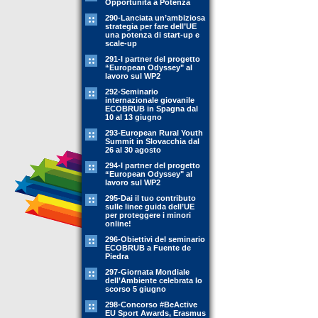
Opportunità a Potenza
290-Lanciata un’ambiziosa
strategia per fare dell’UE
una potenza di start-up e
scale-up
291-I partner del progetto
“European Odyssey" al
lavoro sul WP2
292-Seminario
internazionale giovanile
ECOBRUB in Spagna dal
10 al 13 giugno
293-European Rural Youth
Summit in Slovacchia dal
26 al 30 agosto
294-I partner del progetto
“European Odyssey" al
lavoro sul WP2
295-Dai il tuo contributo
sulle linee guida dell’UE
per proteggere i minori
online!
296-Obiettivi del seminario
ECOBRUB a Fuente de
Piedra
297-Giornata Mondiale
dell’Ambiente celebrata lo
scorso 5 giugno
298-Concorso #BeActive
EU Sport Awards, Erasmus