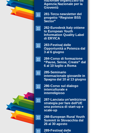
nazionale organizzato da
Agenzia Nazionale per la
Gioventù
281-Terza newsletter del
progetto “Register BSS
Sector”
282-Eurodesk Italy ottiene
lo European Youth
Information Quality Label
di ERYICA
283-Festival delle
Opportunità a Potenza dal
3 al 6 giugno
284-Corso di formazione
“Pause, Sense, Create” dal
6 al 10 luglio a Roma
285-Seminario
internazionale giovanile in
Spagna dal 10 al 13 giugno
286-Corso sul dialogo
interculturale e
interreligioso
287-Lanciata un’ambiziosa
strategia per fare dell’UE
una potenza di start-up e
scale-up
288-European Rural Youth
Summit in Slovacchia dal
26 al 30 agosto
289-Festival delle