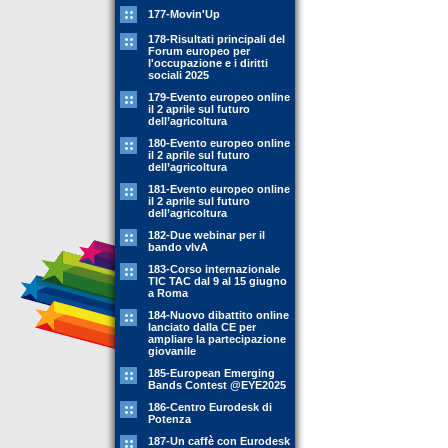
177-Movin'Up
178-Risultati principali del
Forum europeo per
l'occupazione e i diritti
sociali 2025
179-Evento europeo online
il 2 aprile sul futuro
dell’agricoltura
180-Evento europeo online
il 2 aprile sul futuro
dell’agricoltura
181-Evento europeo online
il 2 aprile sul futuro
dell’agricoltura
182-Due webinar per il
bando vIvA
183-Corso internazionale
TIC TAC dal 9 al 15 giugno
a Roma
184-Nuovo dibattito online
lanciato dalla CE per
ampliare la partecipazione
giovanile
185-European Emerging
Bands Contest @EYE2025
186-Centro Eurodesk di
Potenza
187-Un caffè con Eurodesk