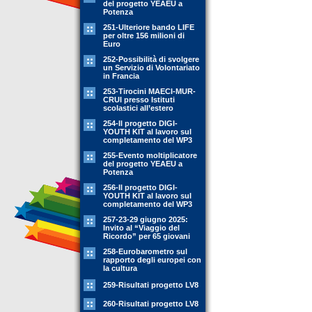
del progetto YEAEU a
Potenza
251-Ulteriore bando LIFE
per oltre 156 milioni di
Euro
252-Possibilità di svolgere
un Servizio di Volontariato
in Francia
253-Tirocini MAECI-MUR-
CRUI presso Istituti
scolastici all’estero
254-Il progetto DIGI-
YOUTH KIT al lavoro sul
completamento del WP3
255-Evento moltiplicatore
del progetto YEAEU a
Potenza
256-Il progetto DIGI-
YOUTH KIT al lavoro sul
completamento del WP3
257-23-29 giugno 2025:
Invito al “Viaggio del
Ricordo” per 65 giovani
258-Eurobarometro sul
rapporto degli europei con
la cultura
259-Risultati progetto LV8
260-Risultati progetto LV8