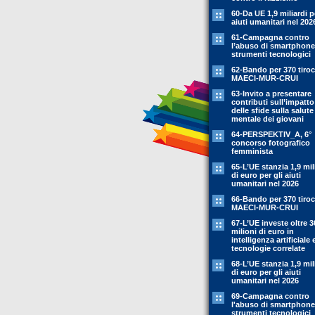
60-Da UE 1,9 miliardi p
aiuti umanitari nel 202
61-Campagna contro
l’abuso di smartphone
strumenti tecnologici
62-Bando per 370 tiroc
MAECI-MUR-CRUI
63-Invito a presentare
contributi sull’impatto
delle sfide sulla salute
mentale dei giovani
64-PERSPEKTIV_A, 6°
concorso fotografico
femminista
65-L’UE stanzia 1,9 mil
di euro per gli aiuti
umanitari nel 2026
66-Bando per 370 tiroc
MAECI-MUR-CRUI
67-L’UE investe oltre 3
milioni di euro in
intelligenza artificiale 
tecnologie correlate
68-L’UE stanzia 1,9 mil
di euro per gli aiuti
umanitari nel 2026
69-Campagna contro
l'abuso di smartphone
strumenti tecnologici