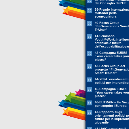
del Consiglio dell’UE
39-Premio internazion
Mattador perla
sceneggiatura
40-Focus Group
“FitGenerations Smart
TrAIner”
41-Seminario
Youth@Work:intellige
artificiale e futuro
dell’occupabilitàgiovan
42-Campagna EURES
“Your career takes you
places”
43-Focus Group del
progetto “FitGenerati
Smart TrAIner”
44-YEPA, orientamenti
politici per imprendito
45-Campagna EURES
“Your career takes you
places”
46-EUTRAIN – Un Viag
per scoprire l’Europa
47-Rapporto sugli
orientamenti politici pe
futuro per la imprendit
giovanile
48-L’AIG organizza il