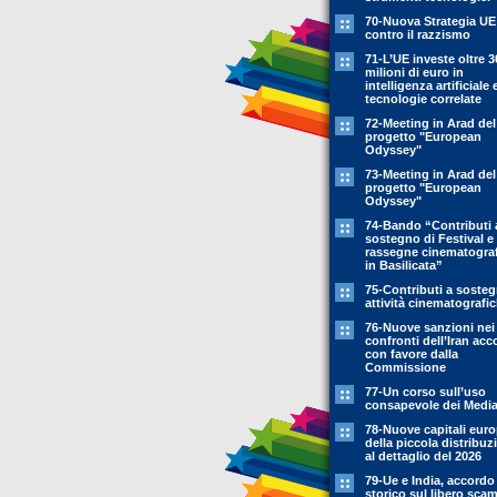
70-Nuova Strategia UE
contro il razzismo
71-L’UE investe oltre 3
milioni di euro in
intelligenza artificiale 
tecnologie correlate
72-Meeting in Arad del
progetto "European
Odyssey"
73-Meeting in Arad del
progetto "European
Odyssey"
74-Bando “Contributi 
sostegno di Festival e
rassegne cinematogra
in Basilicata”
75-Contributi a soste
attività cinematografi
76-Nuove sanzioni nei
confronti dell’Iran acc
con favore dalla
Commissione
77-Un corso sull’uso
consapevole dei Medi
78-Nuove capitali eur
della piccola distribuz
al dettaglio del 2026
79-Ue e India, accordo
storico sul libero sca