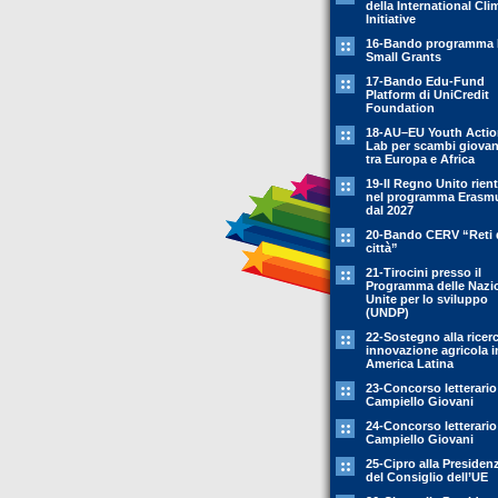
della International Cli
Initiative
16-Bando programma 
Small Grants
17-Bando Edu-Fund
Platform di UniCredit
Foundation
18-AU–EU Youth Acti
Lab per scambi giovani
tra Europa e Africa
19-Il Regno Unito rient
nel programma Erasm
dal 2027
20-Bando CERV “Reti 
città”
21-Tirocini presso il
Programma delle Nazi
Unite per lo sviluppo
(UNDP)
22-Sostegno alla ricer
innovazione agricola i
America Latina
23-Concorso letterario
Campiello Giovani
24-Concorso letterario
Campiello Giovani
25-Cipro alla Presiden
del Consiglio dell’UE