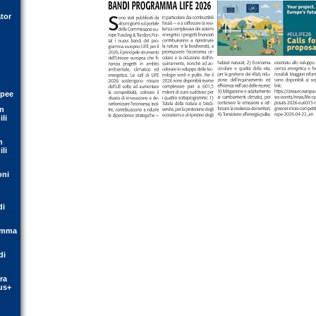
tor
opee
on
li
n
li
oni
di
ramma
di
ra
us+