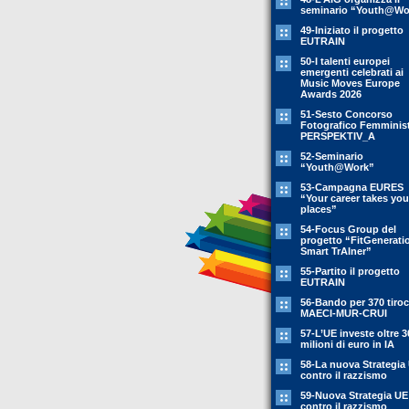
seminario “Youth@Wo
49-Iniziato il progetto
EUTRAIN
50-I talenti europei
emergenti celebrati ai
Music Moves Europe
Awards 2026
51-Sesto Concorso
Fotografico Femminis
PERSPEKTIV_A
52-Seminario
“Youth@Work”
53-Campagna EURES
“Your career takes you
places”
54-Focus Group del
progetto “FitGenerati
Smart TrAIner”
55-Partito il progetto
EUTRAIN
56-Bando per 370 tiroc
MAECI-MUR-CRUI
57-L’UE investe oltre 3
milioni di euro in IA
58-La nuova Strategia
contro il razzismo
59-Nuova Strategia UE
contro il razzismo