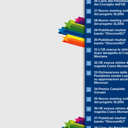
26-Cipro alla Presiden
del Consiglio dell’UE
27-Nuovo meeting onl
del progetto SLERA
28-Nuovo meeting onl
del progetto SLERA
29-Pubblicati risultati
bando “DiscoverEU”
30-Pubblicati risultati
bando “DiscoverEU”
31-L’UE evacua le vitt
dopo latragedia di Cra
Montana
32-UE evacua vittime 
tragedia Crans-Monta
33-Dichiarazione della
Presidente vonder Le
su approvazione acco
Mercosur
34-Premio Campiello
Giovani
35-Nuovo meeting onl
del progetto SLERA
36-UE evacua vittime 
tragedia Crans-Monta
37-Pubblicati risultati
bando “DiscoverEU”
38-Cipro alla Presiden