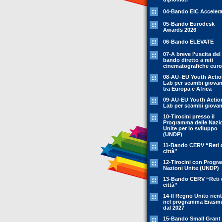
04-Bando EIC Accelera
05-Bando Eurodesk
Awards 2026
06-Bando ELEVATE
07-A breve l’uscita del
bando diretto a reti
cinematografiche eur
08-AU–EU Youth Acti
Lab per scambi giovani
tra Europa e Africa
09-AU-EU Youth Actio
Lab per scambi giovani
10-Tirocini presso il
Programma delle Nazi
Unite per lo sviluppo
(UNDP)
11-Bando CERV “Reti 
città”
12-Tirocini con Prog
Nazioni Unite (UNDP)
13-Bando CERV “Reti 
città”
14-Il Regno Unito rient
nel programma Erasm
dal 2027
15-Bando Small Grant