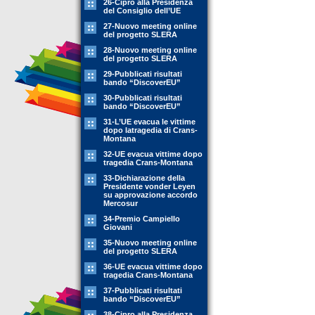
26-Cipro alla Presidenza
del Consiglio dell’UE
27-Nuovo meeting online
del progetto SLERA
28-Nuovo meeting online
del progetto SLERA
29-Pubblicati risultati
bando “DiscoverEU”
30-Pubblicati risultati
bando “DiscoverEU”
31-L’UE evacua le vittime
dopo latragedia di Crans-
Montana
32-UE evacua vittime dopo
tragedia Crans-Montana
33-Dichiarazione della
Presidente vonder Leyen
su approvazione accordo
Mercosur
34-Premio Campiello
Giovani
35-Nuovo meeting online
del progetto SLERA
36-UE evacua vittime dopo
tragedia Crans-Montana
37-Pubblicati risultati
bando “DiscoverEU”
38-Cipro alla Presidenza