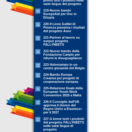
pronti tutti i prodotti nelle
varie lingue del progetto
219-Nuovo bando
EuropeAid per Osc in
Etiopia
220-Il Liceo Galilei di
Potenza presenta i risultati
del progetto Asoc
221-Partner al lavoro su
output progetto
FALLYNEETS
222-Nuovo bando della
Fondazione Cariplo per
ridurre le disuguaglianze
223-Volontariato in un
centro giovanile del Belgio
224-Bando Europa
Creativa per progetti di
cooperazione europea
225-Relazione finale della
European Youth Work
Convention 2025 a Malta
226-Il Consiglio dell’UE
approva il ritorno del
Regno Unito a Erasmus+
per il 2027
227-A breve tutti i prodotti
del progetto FALLYNEETS
nelle varie lingue di
progetto