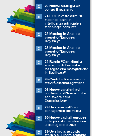
70-Nuova Strategia UE
contro il razzismo
71-L’UE investe oltre 307
milioni di euro in
intelligenza artificiale e
tecnologie correlate
72-Meeting in Arad del
progetto "European
Odyssey"
73-Meeting in Arad del
progetto "European
Odyssey"
74-Bando “Contributi a
sostegno di Festival e
rassegne cinematografiche
in Basilicata”
75-Contributi a sostegno
attività cinematografiche
76-Nuove sanzioni nei
confronti dell’Iran accolte
con favore dalla
Commissione
77-Un corso sull’uso
consapevole dei Media
78-Nuove capitali europee
della piccola distribuzione
al dettaglio del 2026
79-Ue e India, accordo
storico sul libero scambio