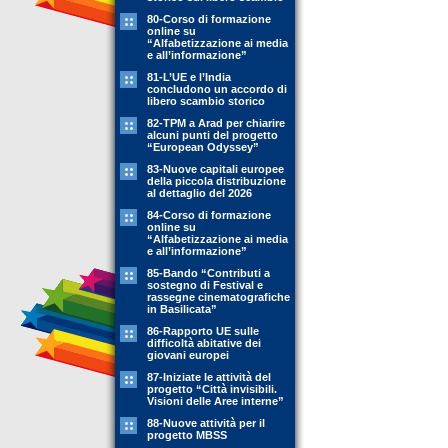
80-Corso di formazione
online su
“Alfabetizzazione ai media
e all’informazione”
81-L’UE e l’India
concludono un accordo di
libero scambio storico
82-TPM a Arad per chiarire
alcuni punti del progetto
“European Odyssey”
83-Nuove capitali europee
della piccola distribuzione
al dettaglio del 2026
84-Corso di formazione
online su
“Alfabetizzazione ai media
e all’informazione”
85-Bando “Contributi a
sostegno di Festival e
rassegne cinematografiche
in Basilicata”
86-Rapporto UE sulle
difficoltà abitative dei
giovani europei
87-Iniziate le attività del
progetto “Città invisibili.
Visioni delle Aree interne”
88-Nuove attività per il
progetto MBSS