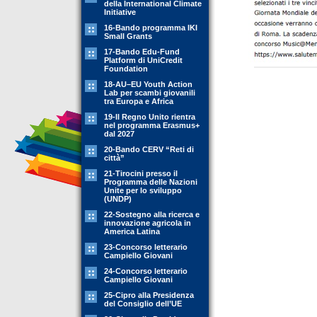
della International Climate
Initiative
16-Bando programma IKI
Small Grants
17-Bando Edu-Fund
Platform di UniCredit
Foundation
18-AU–EU Youth Action
Lab per scambi giovanili
tra Europa e Africa
19-Il Regno Unito rientra
nel programma Erasmus+
dal 2027
20-Bando CERV “Reti di
città”
21-Tirocini presso il
Programma delle Nazioni
Unite per lo sviluppo
(UNDP)
22-Sostegno alla ricerca e
innovazione agricola in
America Latina
23-Concorso letterario
Campiello Giovani
24-Concorso letterario
Campiello Giovani
25-Cipro alla Presidenza
del Consiglio dell’UE