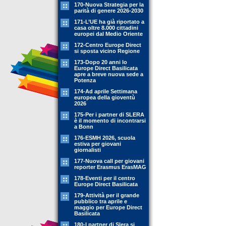
170-Nuova Strategia per la
parità di genere 2026-2030
171-L’UE ha già riportato a
casa oltre 8.000 cittadini
europei dal Medio Oriente
172-Centro Europe Direct
si sposta vicino Regione
173-Dopo 20 anni lo
Europe Direct Basilicata
apre a breve nuova sede a
Potenza
174-Ad aprile Settimana
europea della gioventù
2026
175-Per i partner di SLERA
è il momento di incontrarsi
a Bonn
176-ESMH 2026, scuola
estiva per giovani
giornalisti
177-Nuova call per giovani
reporter Erasmus ErasMAG
178-Eventi per il centro
Europe Direct Basilicata
179-Attività per il grande
pubblico tra aprile e
maggio per Europe Direct
Basilicata
180-I partner di Slera si