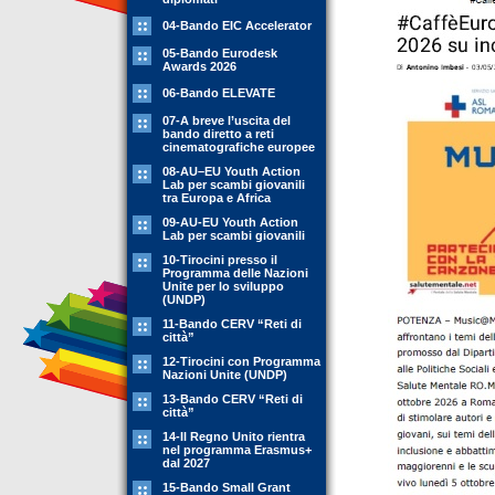
04-Bando EIC Accelerator
05-Bando Eurodesk
Awards 2026
06-Bando ELEVATE
07-A breve l’uscita del
bando diretto a reti
cinematografiche europee
08-AU–EU Youth Action
Lab per scambi giovanili
tra Europa e Africa
09-AU-EU Youth Action
Lab per scambi giovanili
10-Tirocini presso il
Programma delle Nazioni
Unite per lo sviluppo
(UNDP)
11-Bando CERV “Reti di
città”
12-Tirocini con Programma
Nazioni Unite (UNDP)
13-Bando CERV “Reti di
città”
14-Il Regno Unito rientra
nel programma Erasmus+
dal 2027
15-Bando Small Grant