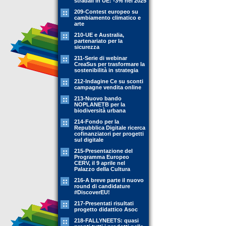
stradali in UE: -3% nel 2025
209-Contest europeo su
cambiamento climatico e
arte
210-UE e Australia,
partenariato per la
sicurezza
211-Serie di webinar
CreaSus per trasformare la
sostenibilità in strategia
212-Indagine Ce su sconti
campagne vendita online
213-Nuovo bando
NOPLANETB per la
biodiversità urbana
214-Fondo per la
Repubblica Digitale ricerca
cofinanziatori per progetti
sul digitale
215-Presentazione del
Programma Europeo
CERV, il 9 aprile nel
Palazzo della Cultura
216-A breve parte il nuovo
round di candidature
#DiscoverEU!
217-Presentati risultati
progetto didattico Asoc
218-FALLYNEETS: quasi