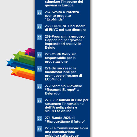
stimolare l’impegno dei
giovani in Europa
267-Svolto a Potenza
evento progetto
“EcoMinds”
268-EURO-NET nel board
di ENYC col suo direttore
269-Programma europeo
Happening per giovani
imprenditori creativi in
Belgio
270-Youth Work, un
responsabile per la
progettazione
271-Un successo la
manifestazione per
promuovere l’egame di
ECoMinds
272-Scambio Giovanile
“Resound Europe” a
Belgrado
273-63,2 milioni di euro per
sostenere l’innovazione
dell’IA nella salute e
sicurezza online
274-Bando 2026 di
“Riprogettiamo il futuro”
275-La Commissione avvia
una consultazione
pubblica sulla Legge