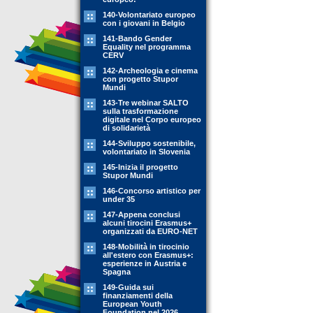
140-Volontariato europeo
con i giovani in Belgio
141-Bando Gender
Equality nel programma
CERV
142-Archeologia e cinema
con progetto Stupor
Mundi
143-Tre webinar SALTO
sulla trasformazione
digitale nel Corpo europeo
di solidarietà
144-Sviluppo sostenibile,
volontariato in Slovenia
145-Inizia il progetto
Stupor Mundi
146-Concorso artistico per
under 35
147-Appena conclusi
alcuni tirocini Erasmus+
organizzati da EURO-NET
148-Mobilità in tirocinio
all'estero con Erasmus+:
esperienze in Austria e
Spagna
149-Guida sui
finanziamenti della
European Youth
Foundation nel 2026