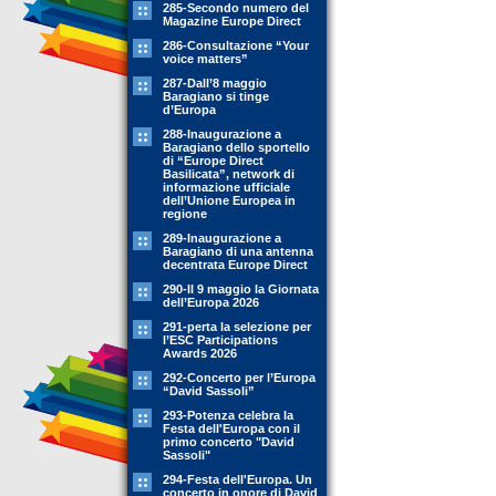
285-Secondo numero del
Magazine Europe Direct
286-Consultazione “Your
voice matters”
287-Dall’8 maggio
Baragiano si tinge
d’Europa
288-Inaugurazione a
Baragiano dello sportello
di “Europe Direct
Basilicata”, network di
informazione ufficiale
dell’Unione Europea in
regione
289-Inaugurazione a
Baragiano di una antenna
decentrata Europe Direct
290-Il 9 maggio la Giornata
dell’Europa 2026
291-perta la selezione per
l’ESC Participations
Awards 2026
292-Concerto per l’Europa
“David Sassoli”
293-Potenza celebra la
Festa dell'Europa con il
primo concerto "David
Sassoli"
294-Festa dell'Europa. Un
concerto in onore di David