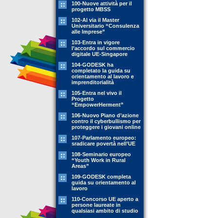
100-Nuove attività per il
progetto MBSS
102-Al via il Master
Universitario “Consulenza
alle Imprese”
103-Entra in vigore
l’accordo sul commercio
digitale UE-Singapore
104-GODESK ha
completato la guida su
orientamento al lavoro e
imprenditorialità
105-Entra nel vivo il
Progetto
“EmpowerHerment”
106-Nuovo Piano d’azione
contro il cyberbullismo per
proteggere i giovani online
107-Parlamento europeo:
sradicare povertà nell’UE
108-Seminario europeo
“Youth Work in Rural
Areas”
109-GODESK completa
guida su orientamento al
lavoro
110-Concorso UE aperto a
persone laureate in
qualsiasi ambito di studio