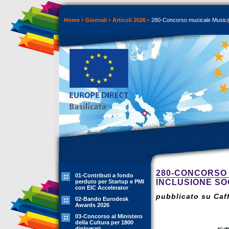
Home
Giornali
Articoli 2026
280-Concorso musicale Music@M
280-CONCORSO
01-Contributi a fondo
INCLUSIONE SO
perduto per Startup e PMI
con EIC Accelerator
pubblicato su Caff
02-Bando Eurodesk
Awards 2026
03-Concorso al Ministero
della Cultura per 1800
diplomati