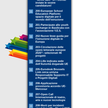
inviate le vostre
candidature!
200-European School
Education Platform:
spazio digitale per il
mondo dell’istruzione
201-Partecipate allo youth
exchange in Basilicata con
l’associazione Y.E.S.
202-Nuove linee guida per
l’istruzione digitale in
Europa
203-Circolazione delle
opere letterarie europee
2025”: selezionati 46
progetti
204-Lille indicata sede
dell’Autorità doganale UE
205-Eurodesk Brussels
Link cerca un/una
Responsabile Supporto IT
e Progetti Digitali
206-Applicazione
provvisoria accordo UE-
Mercosur
207-Open Call
Internazionale di teatro,
arte e nuove tecnologie
208-Morti per incidenti