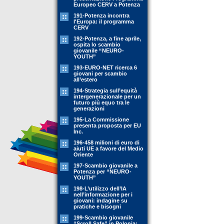
Europeo CERV a Potenza
191-Potenza incontra
l'Europa: il programma
CERV
192-Potenza, a fine aprile,
ospita lo scambio
giovanile “NEURO-
YOUTH”
193-EURO-NET ricerca 6
giovani per scambio
all’estero
194-Strategia sull’equità
intergenerazionale per un
futuro più equo tra le
generazioni
195-La Commissione
presenta proposta per EU
Inc.
196-458 milioni di euro di
aiuti UE a favore del Medio
Oriente
197-Scambio giovanile a
Potenza per “NEURO-
YOUTH”
198-L’utilizzo dell’IA
nell’informazione per i
giovani: indagine su
pratiche e bisogni
199-Scambio giovanile
“Scroll Safe” in Polonia: