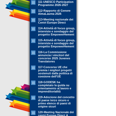
111-UNESCO Participation
Programme 2026-2027
112-Rapporto di Genere
AlmaLaurea 2026
113-Meeting nazionale dei
Centri Europe Direct
114-Attività di focus group,
interviste e sondaggio del
progetto EmpowerHement
115-Attività di focus group,
interviste e sondaggio del
progetto EmpowerHement
116-La Commissione
annuncia i vincitori del
concorso 2025 Juvenes
Translatores
117-Concorso UE che
premia i migliori progetti
sostenuti dalla politica di
coesione dell’UE
118-GODESK ha
completato la guida su
orientamento al lavoro e
imprenditorialità
119-Adozione del concetto
di paese terzo sicuro e
primo elenco di paesi di
origine sicuri
120-Meeting Nazionale dei
centri Europe Direct A