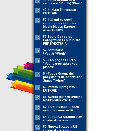
seminario “Youth@Work”
49-Iniziato il progetto
EUTRAIN
50-I talenti europei
emergenti celebrati ai
Music Moves Europe
Awards 2026
51-Sesto Concorso
Fotografico Femminista
PERSPEKTIV_A
52-Seminario
“Youth@Work”
53-Campagna EURES
“Your career takes you
places”
54-Focus Group del
progetto “FitGenerations
Smart TrAIner”
55-Partito il progetto
EUTRAIN
56-Bando per 370 tirocini
MAECI-MUR-CRUI
57-L’UE investe oltre 307
milioni di euro in IA
58-La nuova Strategia UE
contro il razzismo
59-Nuova Strategia UE
contro il razzismo