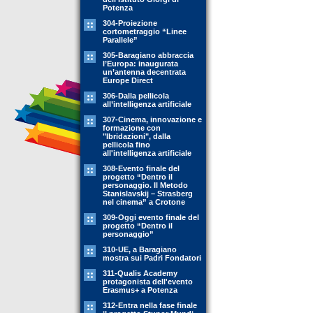
Potenza
304-Proiezione
cortometraggio “Linee
Parallele”
305-Baragiano abbraccia
l’Europa: inaugurata
un’antenna decentrata
Europe Direct
306-Dalla pellicola
all’intelligenza artificiale
307-Cinema, innovazione e
formazione con
"Ibridazioni", dalla
pellicola fino
all'intelligenza artificiale
308-Evento finale del
progetto “Dentro il
personaggio. Il Metodo
Stanislavskij – Strasberg
nel cinema” a Crotone
309-Oggi evento finale del
progetto “Dentro il
personaggio”
310-UE, a Baragiano
mostra sui Padri Fondatori
311-Qualis Academy
protagonista dell'evento
Erasmus+ a Potenza
312-Entra nella fase finale