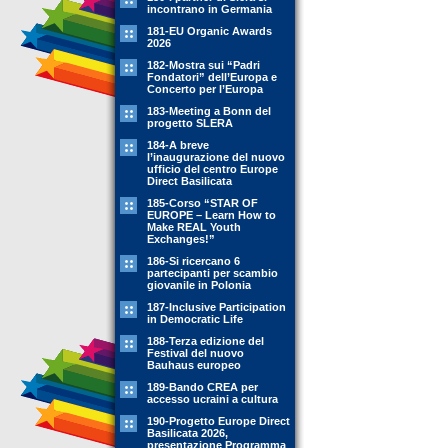
incontrano in Germania
181-EU Organic Awards
2026
182-Mostra sui “Padri
Fondatori” dell’Europa e
Concerto per l’Europa
183-Meeting a Bonn del
progetto SLERA
184-A breve
l’inaugurazione del nuovo
ufficio del centro Europe
Direct Basilicata
185-Corso “STAR OF
EUROPE – Learn How to
Make REAL Youth
Exchanges!”
186-Si ricercano 6
partecipanti per scambio
giovanile in Polonia
187-Inclusive Participation
in Democratic Life
188-Terza edizione del
Festival del nuovo
Bauhaus europeo
189-Bando CREA per
accesso ucraini a cultura
190-Progetto Europe Direct
Basilicata 2026,
presentazione Programma