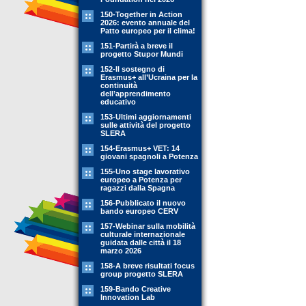
150-Together in Action
2026: evento annuale del
Patto europeo per il clima!
151-Partirà a breve il
progetto Stupor Mundi
152-Il sostegno di
Erasmus+ all’Ucraina per la
continuità
dell’apprendimento
educativo
153-Ultimi aggiornamenti
sulle attività del progetto
SLERA
154-Erasmus+ VET: 14
giovani spagnoli a Potenza
155-Uno stage lavorativo
europeo a Potenza per
ragazzi dalla Spagna
156-Pubblicato il nuovo
bando europeo CERV
157-Webinar sulla mobilità
culturale internazionale
guidata dalle città il 18
marzo 2026
158-A breve risultati focus
group progetto SLERA
159-Bando Creative
Innovation Lab