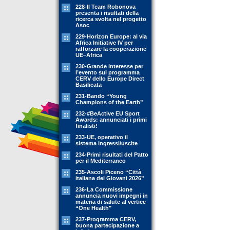
228-Il Team Robonova
presenta i risultati della
ricerca svolta nel progetto
Asoc
229-Horizon Europe: al via
Africa Initiative IV per
rafforzare la cooperazione
UE–Africa
230-Grande interesse per
l’evento sul programma
CERV dello Europe Direct
Basilicata
231-Bando “Young
Champions of the Earth”
232-#BeActive EU Sport
Awards: annunciati i primi
finalisti!
233-UE, operativo il
sistema ingressi/uscite
234-Primi risultati del Patto
per il Mediterraneo
235-Ascoli Piceno “Città
italiana dei Giovani 2026”
236-La Commissione
annuncia nuovi impegni in
materia di salute al vertice
“One Health"
237-Programma CERV,
buona partecipazione a