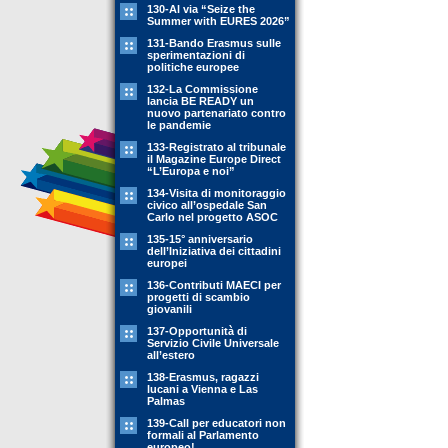
130-Al via “Seize the
Summer with EURES 2026”
131-Bando Erasmus sulle
sperimentazioni di
politiche europee
132-La Commissione
lancia BE READY un
nuovo partenariato contro
le pandemie
133-Registrato al tribunale
il Magazine Europe Direct
“L’Europa e noi”
134-Visita di monitoraggio
civico all’ospedale San
Carlo nel progetto ASOC
135-15° anniversario
dell’Iniziativa dei cittadini
europei
136-Contributi MAECI per
progetti di scambio
giovanili
137-Opportunità di
Servizio Civile Universale
all’estero
138-Erasmus, ragazzi
lucani a Vienna e Las
Palmas
139-Call per educatori non
formali al Parlamento
europeo!