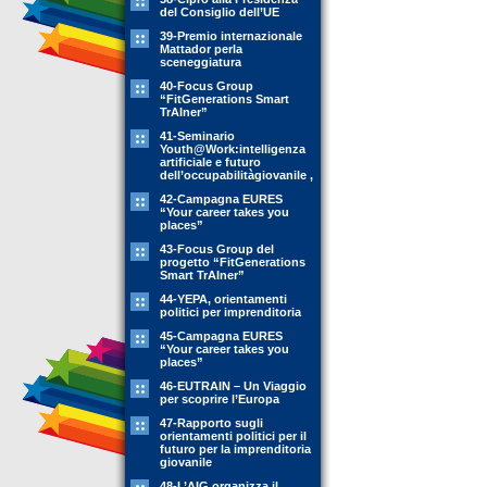
del Consiglio dell’UE
39-Premio internazionale
Mattador perla
sceneggiatura
40-Focus Group
“FitGenerations Smart
TrAIner”
41-Seminario
Youth@Work:intelligenza
artificiale e futuro
dell’occupabilitàgiovanile ,
42-Campagna EURES
“Your career takes you
places”
43-Focus Group del
progetto “FitGenerations
Smart TrAIner”
44-YEPA, orientamenti
politici per imprenditoria
45-Campagna EURES
“Your career takes you
places”
46-EUTRAIN – Un Viaggio
per scoprire l’Europa
47-Rapporto sugli
orientamenti politici per il
futuro per la imprenditoria
giovanile
48-L’AIG organizza il