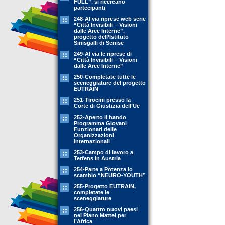
FULL”, si ricercano
partecipanti
248-Al via riprese web serie
“Città Invisibili – Visioni
dalle Aree Interne”,
progetto dell’Istituto
Sinisgalli di Senise
249-Al via le riprese di
“Città Invisibili – Visioni
dalle Aree Interne”
250-Completate tutte le
sceneggiature del progetto
EUTRAIN
251-Tirocini presso la
Corte di Giustizia dell’Ue
252-Aperto il bando
Programma Giovani
Funzionari delle
Organizzazioni
Internazionali
253-Campo di lavoro a
Terfens in Austria
254-Parte a Potenza lo
scambio “NEURO-YOUTH”
255-Progetto EUTRAIN,
completate le
sceneggiature
256-Quattro nuovi paesi
nel Piano Mattei per
l’Africa