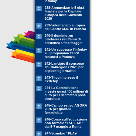
Infoday
238-Annunciate le 5 città
finaliste per la Capitale
Europea della Gioventù
2029
239-Volontariato europeo
nel Centro MJC in Francia
240-Il dominio .eu
celebrerà i vent’anni di
esistenza a fine maggio
241-Un successo l’infoday
sul programma CERV
tenutosi a Potenza
242-Lanciato il concorso
Youth4Regions 2026 per
aspiranti giornalisti
243-Tirocini presso il
Cedefop
244-La Commissione
investe quasi 400 milioni di
euro per i ricercatori post-
dottorato
245-Campo estivo AGORA
2026 per giovani
femministe
246-Corso sull’educazione
non formale “ESC LAB”
dal 5-7 maggio a Roma
247-Scambio “PLAY-