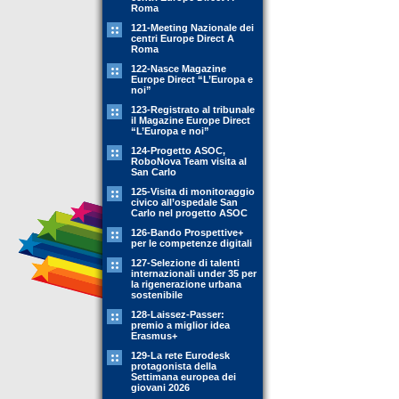
Roma
121-Meeting Nazionale dei
centri Europe Direct A
Roma
122-Nasce Magazine
Europe Direct “L’Europa e
noi”
123-Registrato al tribunale
il Magazine Europe Direct
“L’Europa e noi”
124-Progetto ASOC,
RoboNova Team visita al
San Carlo
125-Visita di monitoraggio
civico all’ospedale San
Carlo nel progetto ASOC
126-Bando Prospettive+
per le competenze digitali
127-Selezione di talenti
internazionali under 35 per
la rigenerazione urbana
sostenibile
128-Laissez-Passer:
premio a miglior idea
Erasmus+
129-La rete Eurodesk
protagonista della
Settimana europea dei
giovani 2026