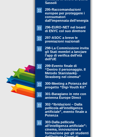
Sassoli
295-Raccomandazioni
europee per proteggere i
consumatori
dall’impennata dell’energia
296-EURO-NET nel board
di ENYC col suo direttore
297-ASOC a breve le
premiazioni nazionali
298-La Commissione invita
gli Stati membri a lanciare
l’app di verifica dell’età
dell’UE
299-Evento finale di
“Dentro il personaggio. Il
Metodo Stanislavkij-
Strasberg nel cinema”
300-Meeting a Potenza del
progetto “Digi-Youth Kit”
301-Baragiano in rete con
antenna Europe Direct
302-“Ibridazioni – Dalla
pellicola all’intelligenza
artificiale”, evento finale a
Potenza
303-Dalla pellicola
all’intelligenza artificiale”:
cinema, innovazione e
formazione per gli studenti
dell’Istituto Giorgi di