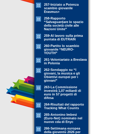
257-Iniziato a Potenza
scambio giovanile
Erasmus+
258-Rapporto
“Salvaguardare lo spazio
della società civile alle
Nazioni Unite”
259-Al lavoro sulla prima
puntata di EUTRAIN
260-Partito lo scambio
giovanile “NEURO-
YOUTH”
261-Volontariato a Breslava
in Polonia
262-Sondaggio su “I
giovani, la musica e gli
Obiettivi europei per i
giovani”
263-La Commissione
investirà 1,07 miliardi di
euro in 57 progetti di
difesa
264-Risultati del rapporto
Tracking What Counts
265-Antonino Imbesi
(Euro-Net) nominato nel
nuovo cda di Enyc
266-Settimana europea
della gioventù 2026 per