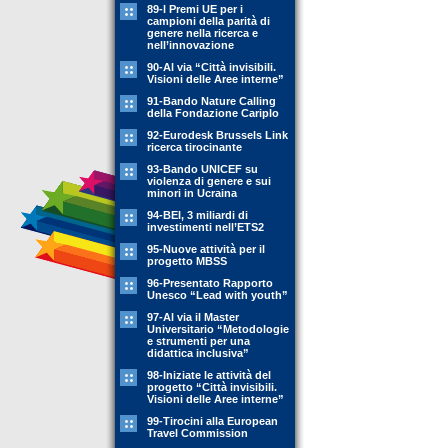
89-l Premi UE per i
campioni della parità di
genere nella ricerca e
nell’innovazione
90-Al via “Città invisibili.
Visioni delle Aree interne”
91-Bando Nature Calling
della Fondazione Cariplo
92-Eurodesk Brussels Link
ricerca tirocinante
93-Bando UNICEF su
violenza di genere e sui
minori in Ucraina
94-BEI, 3 miliardi di
investimenti nell’ETS2
95-Nuove attività per il
progetto MBSS
96-Presentato Rapporto
Unesco “Lead with youth”
97-Al via il Master
Universitario “Metodologie
e strumenti per una
didattica inclusiva”
98-Iniziate le attività del
progetto “Città invisibili.
Visioni delle Aree interne”
99-Tirocini alla European
Travel Commission