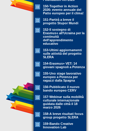
150-Together in Action
2026: evento annuale del
Patto europeo per il clima!
151-Partirà a breve il
progetto Stupor Mundi
152-Il sostegno di
Erasmus+ all’Ucraina per la
continuità
dell’apprendimento
educativo
153-Ultimi aggiornamenti
sulle attività del progetto
SLERA
154-Erasmus+ VET: 14
giovani spagnoli a Potenza
155-Uno stage lavorativo
europeo a Potenza per
ragazzi dalla Spagna
156-Pubblicato il nuovo
bando europeo CERV
157-Webinar sulla mobilità
culturale internazionale
guidata dalle città il 18
marzo 2026
158-A breve risultati focus
group progetto SLERA
159-Bando Creative
Innovation Lab