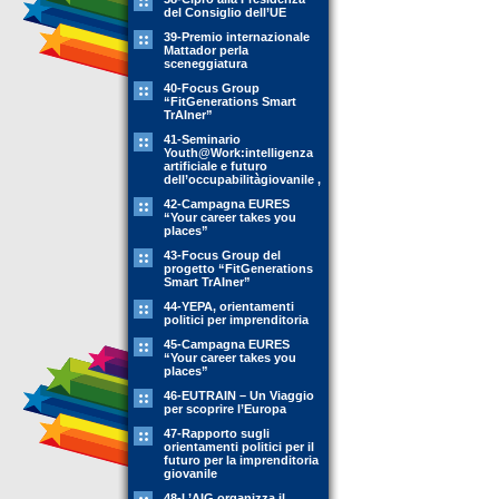
del Consiglio dell’UE
39-Premio internazionale
Mattador perla
sceneggiatura
40-Focus Group
“FitGenerations Smart
TrAIner”
41-Seminario
Youth@Work:intelligenza
artificiale e futuro
dell’occupabilitàgiovanile ,
42-Campagna EURES
“Your career takes you
places”
43-Focus Group del
progetto “FitGenerations
Smart TrAIner”
44-YEPA, orientamenti
politici per imprenditoria
45-Campagna EURES
“Your career takes you
places”
46-EUTRAIN – Un Viaggio
per scoprire l’Europa
47-Rapporto sugli
orientamenti politici per il
futuro per la imprenditoria
giovanile
48-L’AIG organizza il