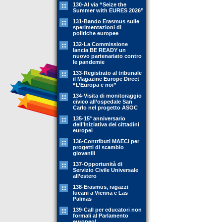
130-Al via “Seize the
Summer with EURES 2026”
131-Bando Erasmus sulle
sperimentazioni di
politiche europee
132-La Commissione
lancia BE READY un
nuovo partenariato contro
le pandemie
133-Registrato al tribunale
il Magazine Europe Direct
“L’Europa e noi”
134-Visita di monitoraggio
civico all’ospedale San
Carlo nel progetto ASOC
135-15° anniversario
dell’Iniziativa dei cittadini
europei
136-Contributi MAECI per
progetti di scambio
giovanili
137-Opportunità di
Servizio Civile Universale
all’estero
138-Erasmus, ragazzi
lucani a Vienna e Las
Palmas
139-Call per educatori non
formali al Parlamento
europeo!