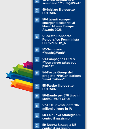
seminario “Youth@Work”
49-Iniziato il progetto
EUTRAIN
50-I talenti europei
emergenti celebrati ai
Music Moves Europe
Awards 2026
51-Sesto Concorso
Fotografico Femminista
PERSPEKTIV_A
52-Seminario
“Youth@Work”
53-Campagna EURES
“Your career takes you
places”
54-Focus Group del
progetto “FitGenerations
Smart TrAIner”
55-Partito il progetto
EUTRAIN
56-Bando per 370 tirocini
MAECI-MUR-CRUI
57-L’UE investe oltre 307
milioni di euro in IA
58-La nuova Strategia UE
contro il razzismo
59-Nuova Strategia UE
contro il razzismo