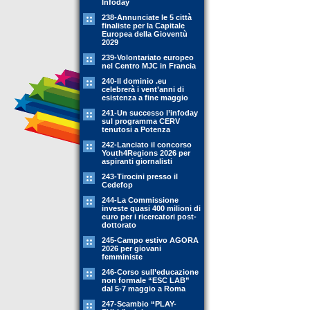
Infoday
238-Annunciate le 5 città
finaliste per la Capitale
Europea della Gioventù
2029
239-Volontariato europeo
nel Centro MJC in Francia
240-Il dominio .eu
celebrerà i vent’anni di
esistenza a fine maggio
241-Un successo l’infoday
sul programma CERV
tenutosi a Potenza
242-Lanciato il concorso
Youth4Regions 2026 per
aspiranti giornalisti
243-Tirocini presso il
Cedefop
244-La Commissione
investe quasi 400 milioni di
euro per i ricercatori post-
dottorato
245-Campo estivo AGORA
2026 per giovani
femministe
246-Corso sull’educazione
non formale “ESC LAB”
dal 5-7 maggio a Roma
247-Scambio “PLAY-