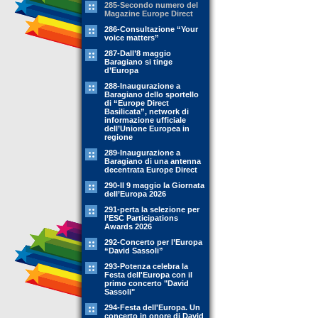
285-Secondo numero del
Magazine Europe Direct
286-Consultazione “Your
voice matters”
287-Dall’8 maggio
Baragiano si tinge
d’Europa
288-Inaugurazione a
Baragiano dello sportello
di “Europe Direct
Basilicata”, network di
informazione ufficiale
dell’Unione Europea in
regione
289-Inaugurazione a
Baragiano di una antenna
decentrata Europe Direct
290-Il 9 maggio la Giornata
dell’Europa 2026
291-perta la selezione per
l’ESC Participations
Awards 2026
292-Concerto per l’Europa
“David Sassoli”
293-Potenza celebra la
Festa dell'Europa con il
primo concerto "David
Sassoli"
294-Festa dell'Europa. Un
concerto in onore di David