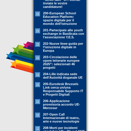
inviate le vostre
candidature!
200-European School
Education Platform:
spazio digitale per il
mondo dell’istruzione
201-Partecipate allo youth
exchange in Basilicata con
l’associazione Y.E.S.
202-Nuove linee guida per
l’istruzione digitale in
Europa
203-Circolazione delle
opere letterarie europee
2025”: selezionati 46
progetti
204-Lille indicata sede
dell’Autorità doganale UE
205-Eurodesk Brussels
Link cerca un/una
Responsabile Supporto IT
e Progetti Digitali
206-Applicazione
provvisoria accordo UE-
Mercosur
207-Open Call
Internazionale di teatro,
arte e nuove tecnologie
208-Morti per incidenti