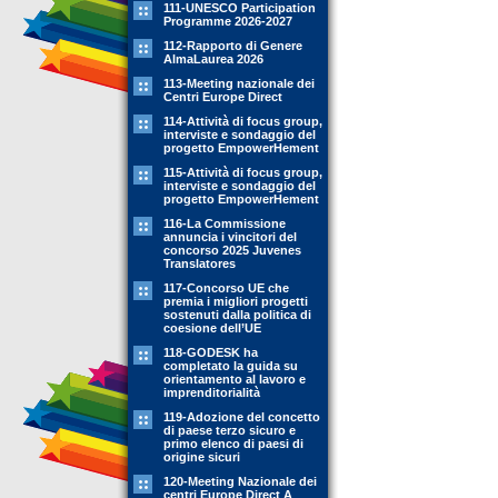
111-UNESCO Participation
Programme 2026-2027
112-Rapporto di Genere
AlmaLaurea 2026
113-Meeting nazionale dei
Centri Europe Direct
114-Attività di focus group,
interviste e sondaggio del
progetto EmpowerHement
115-Attività di focus group,
interviste e sondaggio del
progetto EmpowerHement
116-La Commissione
annuncia i vincitori del
concorso 2025 Juvenes
Translatores
117-Concorso UE che
premia i migliori progetti
sostenuti dalla politica di
coesione dell’UE
118-GODESK ha
completato la guida su
orientamento al lavoro e
imprenditorialità
119-Adozione del concetto
di paese terzo sicuro e
primo elenco di paesi di
origine sicuri
120-Meeting Nazionale dei
centri Europe Direct A