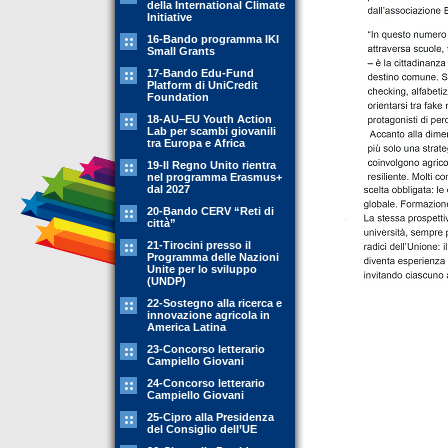
della International Climate
Initiative
16-Bando programma IKI
Small Grants
17-Bando Edu-Fund
Platform di UniCredit
Foundation
18-AU–EU Youth Action
Lab per scambi giovanili
tra Europa e Africa
19-Il Regno Unito rientra
nel programma Erasmus+
dal 2027
20-Bando CERV “Reti di
città”
21-Tirocini presso il
Programma delle Nazioni
Unite per lo sviluppo
(UNDP)
22-Sostegno alla ricerca e
innovazione agricola in
America Latina
23-Concorso letterario
Campiello Giovani
24-Concorso letterario
Campiello Giovani
25-Cipro alla Presidenza
del Consiglio dell’UE