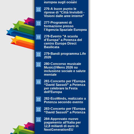
europea sugli oceani
276-A buon punto le
riprese di "Città Invisibili -
Visioni dalle aree interne"
277-Programmi di
formazione presso
l'Agenzia Spaziale Europea
278-Evento "A scuola
d'Europa" a Potenza del
centro Europe Direct
Basilicata
279-Bandi programma Life
2026
280-Concorso musicale
Music@Mens 2026 su
inclusione sociale e salute
mentale
281-Concerto per l’Europa
“David Sassoli” a Potenza
per celebrare la Festa
dell’Europa
282-EcoMinds, realizzato a
Potenza secondo evento
283-Concerto per l’Europa
“David Sassoli” a Potenza
284-Approvato nuovo
pagamento all’Italia per
12,8 miliardi di euro in
NextGenerationEU