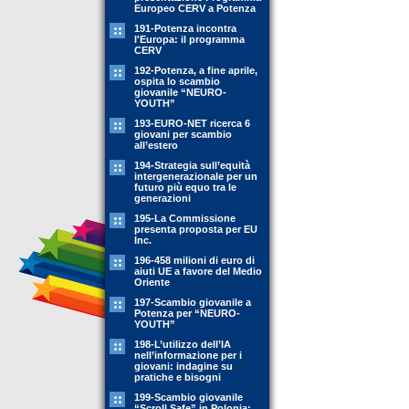
Europeo CERV a Potenza
191-Potenza incontra
l'Europa: il programma
CERV
192-Potenza, a fine aprile,
ospita lo scambio
giovanile “NEURO-
YOUTH”
193-EURO-NET ricerca 6
giovani per scambio
all’estero
194-Strategia sull’equità
intergenerazionale per un
futuro più equo tra le
generazioni
195-La Commissione
presenta proposta per EU
Inc.
196-458 milioni di euro di
aiuti UE a favore del Medio
Oriente
197-Scambio giovanile a
Potenza per “NEURO-
YOUTH”
198-L’utilizzo dell’IA
nell’informazione per i
giovani: indagine su
pratiche e bisogni
199-Scambio giovanile
“Scroll Safe” in Polonia: