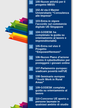
100-Nuove attività per il
progetto MBSS
102-Al via il Master
Universitario “Consulenza
alle Imprese”
103-Entra in vigore
l’accordo sul commercio
digitale UE-Singapore
104-GODESK ha
completato la guida su
orientamento al lavoro e
imprenditorialità
105-Entra nel vivo il
Progetto
“EmpowerHerment”
106-Nuovo Piano d’azione
contro il cyberbullismo per
proteggere i giovani online
107-Parlamento europeo:
sradicare povertà nell’UE
108-Seminario europeo
“Youth Work in Rural
Areas”
109-GODESK completa
guida su orientamento al
lavoro
110-Concorso UE aperto a
persone laureate in
qualsiasi ambito di studio