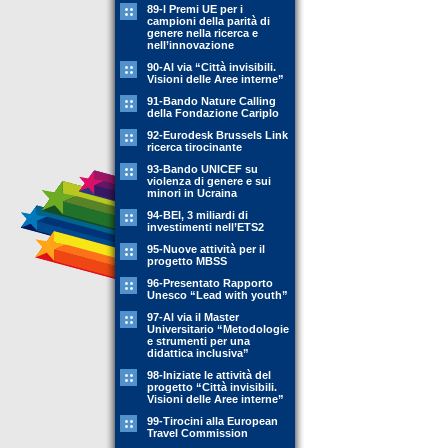
89-l Premi UE per i
campioni della parità di
genere nella ricerca e
nell’innovazione
90-Al via “Città invisibili.
Visioni delle Aree interne”
91-Bando Nature Calling
della Fondazione Cariplo
92-Eurodesk Brussels Link
ricerca tirocinante
93-Bando UNICEF su
violenza di genere e sui
minori in Ucraina
94-BEI, 3 miliardi di
investimenti nell’ETS2
95-Nuove attività per il
progetto MBSS
96-Presentato Rapporto
Unesco “Lead with youth”
97-Al via il Master
Universitario “Metodologie
e strumenti per una
didattica inclusiva”
98-Iniziate le attività del
progetto “Città invisibili.
Visioni delle Aree interne”
99-Tirocini alla European
Travel Commission