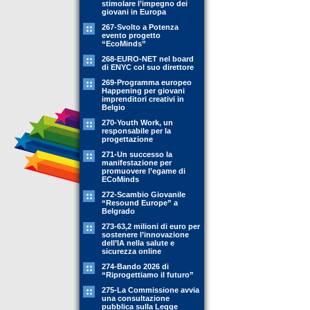
stimolare l’impegno dei
giovani in Europa
267-Svolto a Potenza
evento progetto
“EcoMinds”
268-EURO-NET nel board
di ENYC col suo direttore
269-Programma europeo
Happening per giovani
imprenditori creativi in
Belgio
270-Youth Work, un
responsabile per la
progettazione
271-Un successo la
manifestazione per
promuovere l’egame di
ECoMinds
272-Scambio Giovanile
“Resound Europe” a
Belgrado
273-63,2 milioni di euro per
sostenere l’innovazione
dell’IA nella salute e
sicurezza online
274-Bando 2026 di
“Riprogettiamo il futuro”
275-La Commissione avvia
una consultazione
pubblica sulla Legge