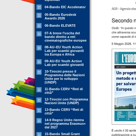
04-Bando EIC Accelerator
05-Bando Eurodesk
Awards 2026
06-Bando ELEVATE
07-A breve l’uscita del
bando diretto a reti
cinematografiche europee
08-AU–EU Youth Action
Lab per scambi giovanili
tra Europa e Africa
09-AU-EU Youth Action
Lab per scambi giovanili
10-Tirocini presso il
Programma delle Nazioni
Unite per lo sviluppo
(UNDP)
11-Bando CERV “Reti di
città”
12-Tirocini con Programma
Nazioni Unite (UNDP)
13-Bando CERV “Reti di
città”
14-Il Regno Unito rientra
nel programma Erasmus+
dal 2027
15-Bando Small Grant