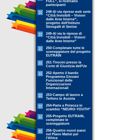
FULL”, si ricercano
partecipanti
248-Al via riprese web serie
“Città Invisibili – Visioni
dalle Aree Interne”,
progetto dell’Istituto
Sinisgalli di Senise
249-Al via le riprese di
“Città Invisibili – Visioni
dalle Aree Interne”
250-Completate tutte le
sceneggiature del progetto
EUTRAIN
251-Tirocini presso la
Corte di Giustizia dell’Ue
252-Aperto il bando
Programma Giovani
Funzionari delle
Organizzazioni
Internazionali
253-Campo di lavoro a
Terfens in Austria
254-Parte a Potenza lo
scambio “NEURO-YOUTH”
255-Progetto EUTRAIN,
completate le
sceneggiature
256-Quattro nuovi paesi
nel Piano Mattei per
l’Africa