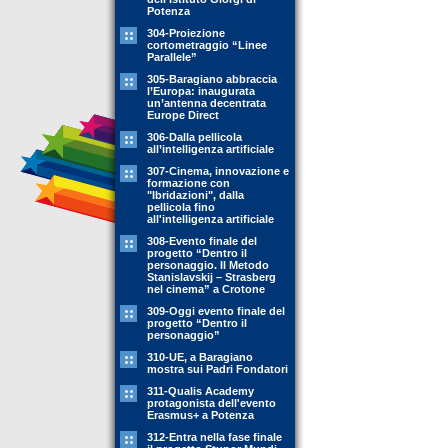
Potenza
304-Proiezione
cortometraggio “Linee
Parallele”
305-Baragiano abbraccia
l’Europa: inaugurata
un’antenna decentrata
Europe Direct
306-Dalla pellicola
all’intelligenza artificiale
307-Cinema, innovazione e
formazione con
"Ibridazioni", dalla
pellicola fino
all'intelligenza artificiale
308-Evento finale del
progetto “Dentro il
personaggio. Il Metodo
Stanislavskij – Strasberg
nel cinema” a Crotone
309-Oggi evento finale del
progetto “Dentro il
personaggio”
310-UE, a Baragiano
mostra sui Padri Fondatori
311-Qualis Academy
protagonista dell'evento
Erasmus+ a Potenza
312-Entra nella fase finale