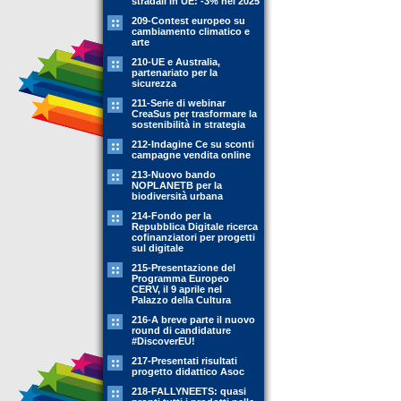
stradali in UE: -3% nel 2025
209-Contest europeo su
cambiamento climatico e
arte
210-UE e Australia,
partenariato per la
sicurezza
211-Serie di webinar
CreaSus per trasformare la
sostenibilità in strategia
212-Indagine Ce su sconti
campagne vendita online
213-Nuovo bando
NOPLANETB per la
biodiversità urbana
214-Fondo per la
Repubblica Digitale ricerca
cofinanziatori per progetti
sul digitale
215-Presentazione del
Programma Europeo
CERV, il 9 aprile nel
Palazzo della Cultura
216-A breve parte il nuovo
round di candidature
#DiscoverEU!
217-Presentati risultati
progetto didattico Asoc
218-FALLYNEETS: quasi