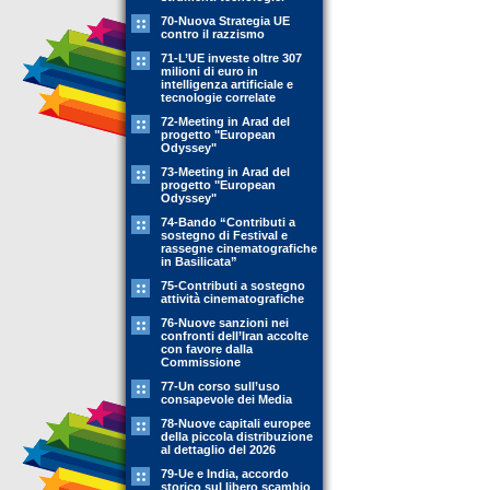
70-Nuova Strategia UE
contro il razzismo
71-L’UE investe oltre 307
milioni di euro in
intelligenza artificiale e
tecnologie correlate
72-Meeting in Arad del
progetto "European
Odyssey"
73-Meeting in Arad del
progetto "European
Odyssey"
74-Bando “Contributi a
sostegno di Festival e
rassegne cinematografiche
in Basilicata”
75-Contributi a sostegno
attività cinematografiche
76-Nuove sanzioni nei
confronti dell’Iran accolte
con favore dalla
Commissione
77-Un corso sull’uso
consapevole dei Media
78-Nuove capitali europee
della piccola distribuzione
al dettaglio del 2026
79-Ue e India, accordo
storico sul libero scambio