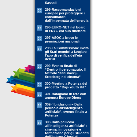
Sassoli
295-Raccomandazioni
europee per proteggere i
consumatori
dall’impennata dell’energia
296-EURO-NET nel board
di ENYC col suo direttore
297-ASOC a breve le
premiazioni nazionali
298-La Commissione invita
gli Stati membri a lanciare
l’app di verifica dell’età
dell’UE
299-Evento finale di
“Dentro il personaggio. Il
Metodo Stanislavkij-
Strasberg nel cinema”
300-Meeting a Potenza del
progetto “Digi-Youth Kit”
301-Baragiano in rete con
antenna Europe Direct
302-“Ibridazioni – Dalla
pellicola all’intelligenza
artificiale”, evento finale a
Potenza
303-Dalla pellicola
all’intelligenza artificiale”:
cinema, innovazione e
formazione per gli studenti
dell’Istituto Giorgi di