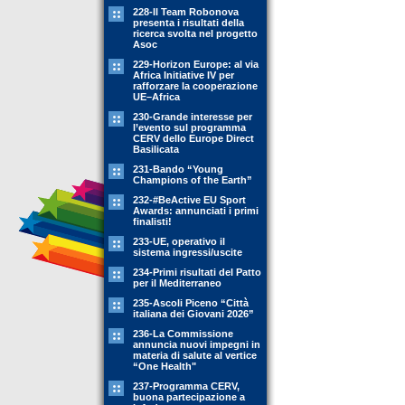
228-Il Team Robonova
presenta i risultati della
ricerca svolta nel progetto
Asoc
229-Horizon Europe: al via
Africa Initiative IV per
rafforzare la cooperazione
UE–Africa
230-Grande interesse per
l’evento sul programma
CERV dello Europe Direct
Basilicata
231-Bando “Young
Champions of the Earth”
232-#BeActive EU Sport
Awards: annunciati i primi
finalisti!
233-UE, operativo il
sistema ingressi/uscite
234-Primi risultati del Patto
per il Mediterraneo
235-Ascoli Piceno “Città
italiana dei Giovani 2026”
236-La Commissione
annuncia nuovi impegni in
materia di salute al vertice
“One Health"
237-Programma CERV,
buona partecipazione a