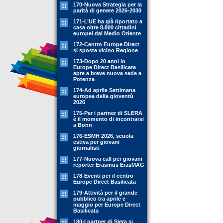
170-Nuova Strategia per la
parità di genere 2026-2030
171-L’UE ha già riportato a
casa oltre 8.000 cittadini
europei dal Medio Oriente
172-Centro Europe Direct
si sposta vicino Regione
173-Dopo 20 anni lo
Europe Direct Basilicata
apre a breve nuova sede a
Potenza
174-Ad aprile Settimana
europea della gioventù
2026
175-Per i partner di SLERA
è il momento di incontrarsi
a Bonn
176-ESMH 2026, scuola
estiva per giovani
giornalisti
177-Nuova call per giovani
reporter Erasmus ErasMAG
178-Eventi per il centro
Europe Direct Basilicata
179-Attività per il grande
pubblico tra aprile e
maggio per Europe Direct
Basilicata
180-I partner di Slera si