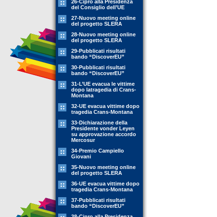
26-Cipro alla Presidenza
del Consiglio dell’UE
27-Nuovo meeting online
del progetto SLERA
28-Nuovo meeting online
del progetto SLERA
29-Pubblicati risultati
bando “DiscoverEU”
30-Pubblicati risultati
bando “DiscoverEU”
31-L’UE evacua le vittime
dopo latragedia di Crans-
Montana
32-UE evacua vittime dopo
tragedia Crans-Montana
33-Dichiarazione della
Presidente vonder Leyen
su approvazione accordo
Mercosur
34-Premio Campiello
Giovani
35-Nuovo meeting online
del progetto SLERA
36-UE evacua vittime dopo
tragedia Crans-Montana
37-Pubblicati risultati
bando “DiscoverEU”
38-Cipro alla Presidenza