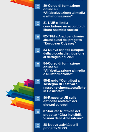
80-Corso di formazione
online su
“Alfabetizzazione ai media
e all’informazione”
81-L’UE e l’India
concludono un accordo di
libero scambio storico
82-TPM a Arad per chiarire
alcuni punti del progetto
“European Odyssey”
83-Nuove capitali europee
della piccola distribuzione
al dettaglio del 2026
84-Corso di formazione
online su
“Alfabetizzazione ai media
e all’informazione”
85-Bando “Contributi a
sostegno di Festival e
rassegne cinematografiche
in Basilicata”
86-Rapporto UE sulle
difficoltà abitative dei
giovani europei
87-Iniziate le attività del
progetto “Città invisibili.
Visioni delle Aree interne”
88-Nuove attività per il
progetto MBSS