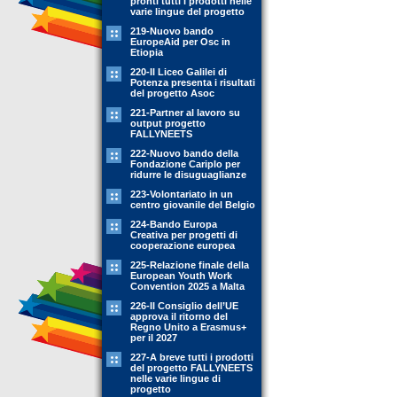
pronti tutti i prodotti nelle
varie lingue del progetto
219-Nuovo bando
EuropeAid per Osc in
Etiopia
220-Il Liceo Galilei di
Potenza presenta i risultati
del progetto Asoc
221-Partner al lavoro su
output progetto
FALLYNEETS
222-Nuovo bando della
Fondazione Cariplo per
ridurre le disuguaglianze
223-Volontariato in un
centro giovanile del Belgio
224-Bando Europa
Creativa per progetti di
cooperazione europea
225-Relazione finale della
European Youth Work
Convention 2025 a Malta
226-Il Consiglio dell’UE
approva il ritorno del
Regno Unito a Erasmus+
per il 2027
227-A breve tutti i prodotti
del progetto FALLYNEETS
nelle varie lingue di
progetto