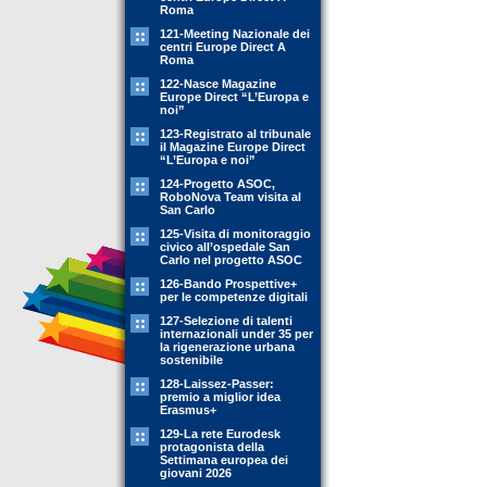
Roma
121-Meeting Nazionale dei
centri Europe Direct A
Roma
122-Nasce Magazine
Europe Direct “L’Europa e
noi”
123-Registrato al tribunale
il Magazine Europe Direct
“L’Europa e noi”
124-Progetto ASOC,
RoboNova Team visita al
San Carlo
125-Visita di monitoraggio
civico all’ospedale San
Carlo nel progetto ASOC
126-Bando Prospettive+
per le competenze digitali
127-Selezione di talenti
internazionali under 35 per
la rigenerazione urbana
sostenibile
128-Laissez-Passer:
premio a miglior idea
Erasmus+
129-La rete Eurodesk
protagonista della
Settimana europea dei
giovani 2026