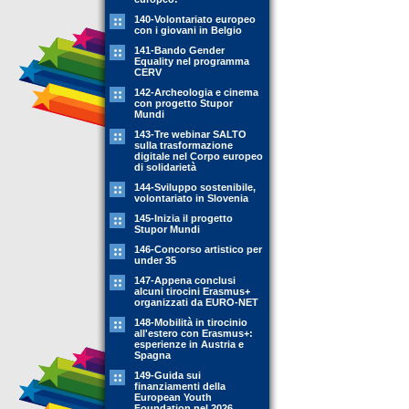
140-Volontariato europeo
con i giovani in Belgio
141-Bando Gender
Equality nel programma
CERV
142-Archeologia e cinema
con progetto Stupor
Mundi
143-Tre webinar SALTO
sulla trasformazione
digitale nel Corpo europeo
di solidarietà
144-Sviluppo sostenibile,
volontariato in Slovenia
145-Inizia il progetto
Stupor Mundi
146-Concorso artistico per
under 35
147-Appena conclusi
alcuni tirocini Erasmus+
organizzati da EURO-NET
148-Mobilità in tirocinio
all'estero con Erasmus+:
esperienze in Austria e
Spagna
149-Guida sui
finanziamenti della
European Youth
Foundation nel 2026