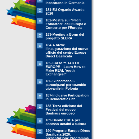
incontrano in Germania
181-EU Organic Awards
2026
182-Mostra sui “Padri
Fondatori” dell’Europa e
Concerto per l’Europa
183-Meeting a Bonn del
progetto SLERA
184-A breve
l’inaugurazione del nuovo
ufficio del centro Europe
Direct Basilicata
185-Corso “STAR OF
EUROPE – Learn How to
Make REAL Youth
Exchanges!”
186-Si ricercano 6
partecipanti per scambio
giovanile in Polonia
187-Inclusive Participation
in Democratic Life
188-Terza edizione del
Festival del nuovo
Bauhaus europeo
189-Bando CREA per
accesso ucraini a cultura
190-Progetto Europe Direct
Basilicata 2026,
presentazione Programma