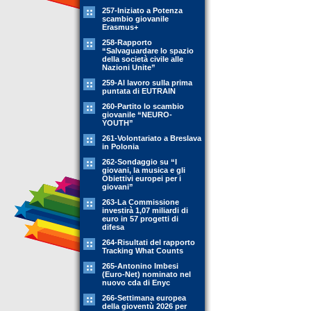
257-Iniziato a Potenza
scambio giovanile
Erasmus+
258-Rapporto
“Salvaguardare lo spazio
della società civile alle
Nazioni Unite”
259-Al lavoro sulla prima
puntata di EUTRAIN
260-Partito lo scambio
giovanile “NEURO-
YOUTH”
261-Volontariato a Breslava
in Polonia
262-Sondaggio su “I
giovani, la musica e gli
Obiettivi europei per i
giovani”
263-La Commissione
investirà 1,07 miliardi di
euro in 57 progetti di
difesa
264-Risultati del rapporto
Tracking What Counts
265-Antonino Imbesi
(Euro-Net) nominato nel
nuovo cda di Enyc
266-Settimana europea
della gioventù 2026 per