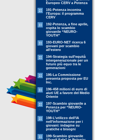
Europeo CERV a Potenza
191-Potenza incontra
l'Europa: il programma
CERV
192-Potenza, a fine aprile,
ospita lo scambio
giovanile “NEURO-
YOUTH”
193-EURO-NET ricerca 6
giovani per scambio
all’estero
194-Strategia sull’equità
intergenerazionale per un
futuro più equo tra le
generazioni
195-La Commissione
presenta proposta per EU
Inc.
196-458 milioni di euro di
aiuti UE a favore del Medio
Oriente
197-Scambio giovanile a
Potenza per “NEURO-
YOUTH”
198-L’utilizzo dell’IA
nell’informazione per i
giovani: indagine su
pratiche e bisogni
199-Scambio giovanile
“Scroll Safe” in Polonia: