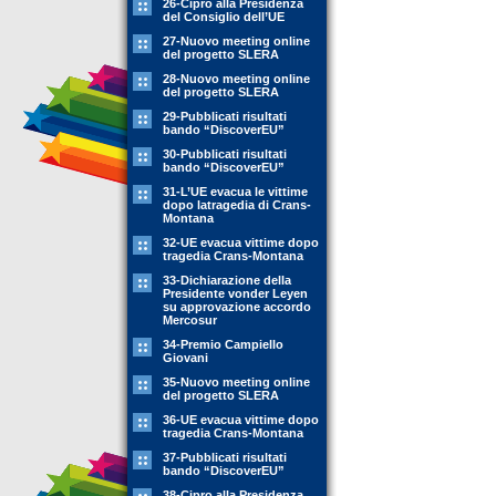
26-Cipro alla Presidenza
del Consiglio dell’UE
27-Nuovo meeting online
del progetto SLERA
28-Nuovo meeting online
del progetto SLERA
29-Pubblicati risultati
bando “DiscoverEU”
30-Pubblicati risultati
bando “DiscoverEU”
31-L’UE evacua le vittime
dopo latragedia di Crans-
Montana
32-UE evacua vittime dopo
tragedia Crans-Montana
33-Dichiarazione della
Presidente vonder Leyen
su approvazione accordo
Mercosur
34-Premio Campiello
Giovani
35-Nuovo meeting online
del progetto SLERA
36-UE evacua vittime dopo
tragedia Crans-Montana
37-Pubblicati risultati
bando “DiscoverEU”
38-Cipro alla Presidenza