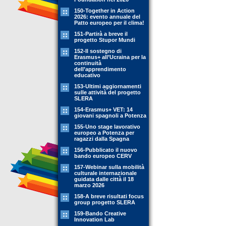
150-Together in Action
2026: evento annuale del
Patto europeo per il clima!
151-Partirà a breve il
progetto Stupor Mundi
152-Il sostegno di
Erasmus+ all’Ucraina per la
continuità
dell’apprendimento
educativo
153-Ultimi aggiornamenti
sulle attività del progetto
SLERA
154-Erasmus+ VET: 14
giovani spagnoli a Potenza
155-Uno stage lavorativo
europeo a Potenza per
ragazzi dalla Spagna
156-Pubblicato il nuovo
bando europeo CERV
157-Webinar sulla mobilità
culturale internazionale
guidata dalle città il 18
marzo 2026
158-A breve risultati focus
group progetto SLERA
159-Bando Creative
Innovation Lab