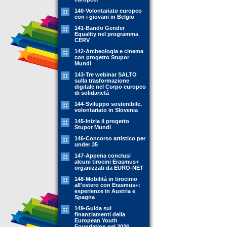
140-Volontariato europeo
con i giovani in Belgio
141-Bando Gender
Equality nel programma
CERV
142-Archeologia e cinema
con progetto Stupor
Mundi
143-Tre webinar SALTO
sulla trasformazione
digitale nel Corpo europeo
di solidarietà
144-Sviluppo sostenibile,
volontariato in Slovenia
145-Inizia il progetto
Stupor Mundi
146-Concorso artistico per
under 35
147-Appena conclusi
alcuni tirocini Erasmus+
organizzati da EURO-NET
148-Mobilità in tirocinio
all'estero con Erasmus+:
esperienze in Austria e
Spagna
149-Guida sui
finanziamenti della
European Youth
Foundation nel 2026