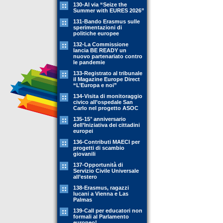
130-Al via “Seize the
Summer with EURES 2026”
131-Bando Erasmus sulle
sperimentazioni di
politiche europee
132-La Commissione
lancia BE READY un
nuovo partenariato contro
le pandemie
133-Registrato al tribunale
il Magazine Europe Direct
“L’Europa e noi”
134-Visita di monitoraggio
civico all’ospedale San
Carlo nel progetto ASOC
135-15° anniversario
dell’Iniziativa dei cittadini
europei
136-Contributi MAECI per
progetti di scambio
giovanili
137-Opportunità di
Servizio Civile Universale
all’estero
138-Erasmus, ragazzi
lucani a Vienna e Las
Palmas
139-Call per educatori non
formali al Parlamento
europeo!