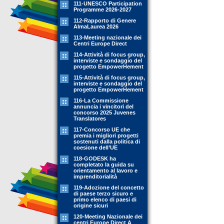
111-UNESCO Participation
Programme 2026-2027
112-Rapporto di Genere
AlmaLaurea 2026
113-Meeting nazionale dei
Centri Europe Direct
114-Attività di focus group,
interviste e sondaggio del
progetto EmpowerHement
115-Attività di focus group,
interviste e sondaggio del
progetto EmpowerHement
116-La Commissione
annuncia i vincitori del
concorso 2025 Juvenes
Translatores
117-Concorso UE che
premia i migliori progetti
sostenuti dalla politica di
coesione dell’UE
118-GODESK ha
completato la guida su
orientamento al lavoro e
imprenditorialità
119-Adozione del concetto
di paese terzo sicuro e
primo elenco di paesi di
origine sicuri
120-Meeting Nazionale dei
centri Europe Direct A