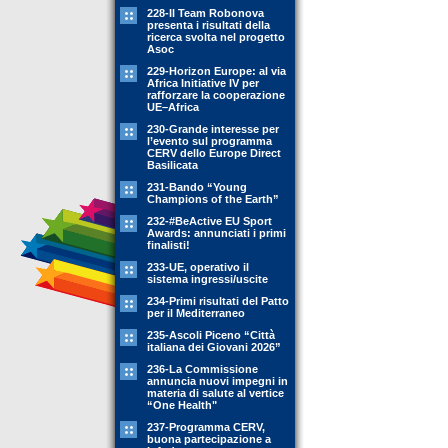
228-Il Team Robonova
presenta i risultati della
ricerca svolta nel progetto
Asoc
229-Horizon Europe: al via
Africa Initiative IV per
rafforzare la cooperazione
UE–Africa
230-Grande interesse per
l’evento sul programma
CERV dello Europe Direct
Basilicata
231-Bando “Young
Champions of the Earth”
232-#BeActive EU Sport
Awards: annunciati i primi
finalisti!
233-UE, operativo il
sistema ingressi/uscite
234-Primi risultati del Patto
per il Mediterraneo
235-Ascoli Piceno “Città
italiana dei Giovani 2026”
236-La Commissione
annuncia nuovi impegni in
materia di salute al vertice
“One Health"
237-Programma CERV,
buona partecipazione a