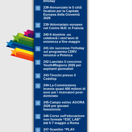
Infoday
238-Annunciate le 5 città
finaliste per la Capitale
Europea della Gioventù
2029
239-Volontariato europeo
nel Centro MJC in Francia
240-Il dominio .eu
celebrerà i vent’anni di
esistenza a fine maggio
241-Un successo l’infoday
sul programma CERV
tenutosi a Potenza
242-Lanciato il concorso
Youth4Regions 2026 per
aspiranti giornalisti
243-Tirocini presso il
Cedefop
244-La Commissione
investe quasi 400 milioni di
euro per i ricercatori post-
dottorato
245-Campo estivo AGORA
2026 per giovani
femministe
246-Corso sull’educazione
non formale “ESC LAB”
dal 5-7 maggio a Roma
247-Scambio “PLAY-