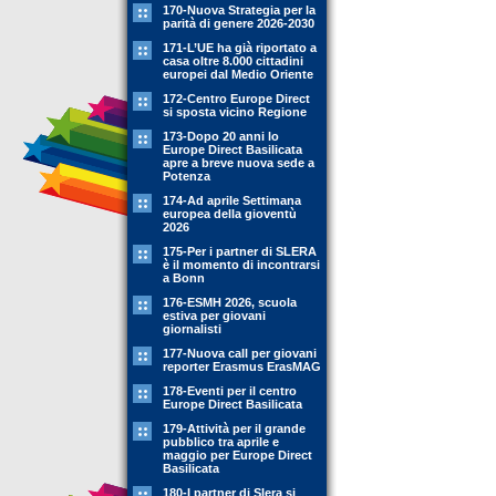
170-Nuova Strategia per la
parità di genere 2026-2030
171-L’UE ha già riportato a
casa oltre 8.000 cittadini
europei dal Medio Oriente
172-Centro Europe Direct
si sposta vicino Regione
173-Dopo 20 anni lo
Europe Direct Basilicata
apre a breve nuova sede a
Potenza
174-Ad aprile Settimana
europea della gioventù
2026
175-Per i partner di SLERA
è il momento di incontrarsi
a Bonn
176-ESMH 2026, scuola
estiva per giovani
giornalisti
177-Nuova call per giovani
reporter Erasmus ErasMAG
178-Eventi per il centro
Europe Direct Basilicata
179-Attività per il grande
pubblico tra aprile e
maggio per Europe Direct
Basilicata
180-I partner di Slera si