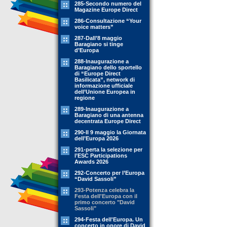
285-Secondo numero del
Magazine Europe Direct
286-Consultazione “Your
voice matters”
287-Dall’8 maggio
Baragiano si tinge
d’Europa
288-Inaugurazione a
Baragiano dello sportello
di “Europe Direct
Basilicata”, network di
informazione ufficiale
dell’Unione Europea in
regione
289-Inaugurazione a
Baragiano di una antenna
decentrata Europe Direct
290-Il 9 maggio la Giornata
dell’Europa 2026
291-perta la selezione per
l’ESC Participations
Awards 2026
292-Concerto per l’Europa
“David Sassoli”
293-Potenza celebra la
Festa dell'Europa con il
primo concerto "David
Sassoli"
294-Festa dell'Europa. Un
concerto in onore di David