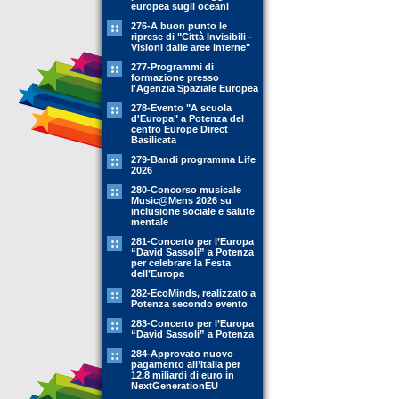
europea sugli oceani
276-A buon punto le
riprese di "Città Invisibili -
Visioni dalle aree interne"
277-Programmi di
formazione presso
l'Agenzia Spaziale Europea
278-Evento "A scuola
d'Europa" a Potenza del
centro Europe Direct
Basilicata
279-Bandi programma Life
2026
280-Concorso musicale
Music@Mens 2026 su
inclusione sociale e salute
mentale
281-Concerto per l’Europa
“David Sassoli” a Potenza
per celebrare la Festa
dell’Europa
282-EcoMinds, realizzato a
Potenza secondo evento
283-Concerto per l’Europa
“David Sassoli” a Potenza
284-Approvato nuovo
pagamento all’Italia per
12,8 miliardi di euro in
NextGenerationEU