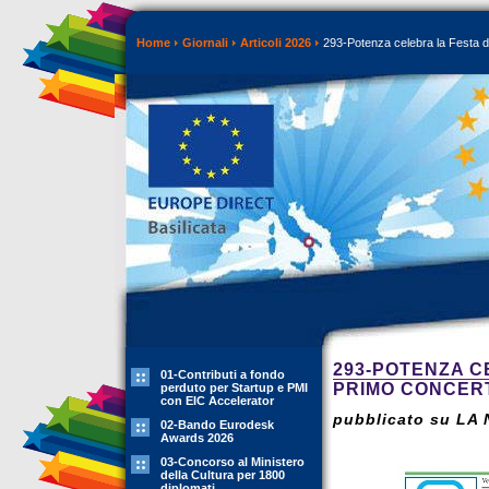
Home
Giornali
Articoli 2026
293-Potenza celebra la Festa de
293-POTENZA C
01-Contributi a fondo
PRIMO CONCERT
perduto per Startup e PMI
con EIC Accelerator
pubblicato su LA 
02-Bando Eurodesk
Awards 2026
03-Concorso al Ministero
della Cultura per 1800
diplomati