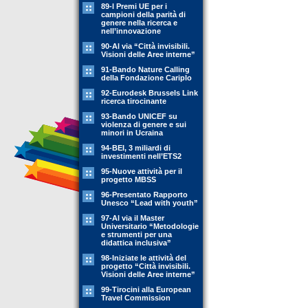
89-l Premi UE per i
campioni della parità di
genere nella ricerca e
nell’innovazione
90-Al via “Città invisibili.
Visioni delle Aree interne”
91-Bando Nature Calling
della Fondazione Cariplo
92-Eurodesk Brussels Link
ricerca tirocinante
93-Bando UNICEF su
violenza di genere e sui
minori in Ucraina
94-BEI, 3 miliardi di
investimenti nell’ETS2
95-Nuove attività per il
progetto MBSS
96-Presentato Rapporto
Unesco “Lead with youth”
97-Al via il Master
Universitario “Metodologie
e strumenti per una
didattica inclusiva”
98-Iniziate le attività del
progetto “Città invisibili.
Visioni delle Aree interne”
99-Tirocini alla European
Travel Commission