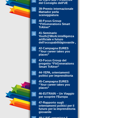
del Consiglio dell’UE
39-Premio internazionale
Mattador perla
sceneggiatura
40-Focus Group
“FitGenerations Smart
TrAIner”
41-Seminario
Youth@Work:intelligenza
artificiale e futuro
dell’occupabilitàgiovanile ,
42-Campagna EURES
“Your career takes you
places”
43-Focus Group del
progetto “FitGenerations
Smart TrAIner”
44-YEPA, orientamenti
politici per imprenditoria
45-Campagna EURES
“Your career takes you
places”
46-EUTRAIN – Un Viaggio
per scoprire l’Europa
47-Rapporto sugli
orientamenti politici per il
futuro per la imprenditoria
giovanile
48-L’AIG organizza il