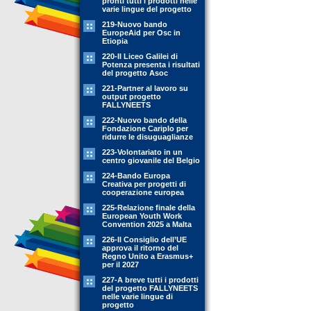
pronti tutti i prodotti nelle
varie lingue del progetto
219-Nuovo bando
EuropeAid per Osc in
Etiopia
220-Il Liceo Galilei di
Potenza presenta i risultati
del progetto Asoc
221-Partner al lavoro su
output progetto
FALLYNEETS
222-Nuovo bando della
Fondazione Cariplo per
ridurre le disuguaglianze
223-Volontariato in un
centro giovanile del Belgio
224-Bando Europa
Creativa per progetti di
cooperazione europea
225-Relazione finale della
European Youth Work
Convention 2025 a Malta
226-Il Consiglio dell’UE
approva il ritorno del
Regno Unito a Erasmus+
per il 2027
227-A breve tutti i prodotti
del progetto FALLYNEETS
nelle varie lingue di
progetto