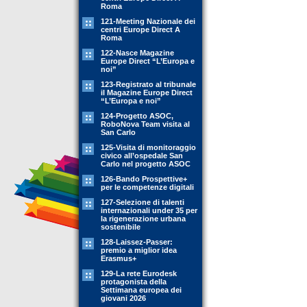
Roma
121-Meeting Nazionale dei
centri Europe Direct A
Roma
122-Nasce Magazine
Europe Direct “L’Europa e
noi”
123-Registrato al tribunale
il Magazine Europe Direct
“L’Europa e noi”
124-Progetto ASOC,
RoboNova Team visita al
San Carlo
125-Visita di monitoraggio
civico all’ospedale San
Carlo nel progetto ASOC
126-Bando Prospettive+
per le competenze digitali
127-Selezione di talenti
internazionali under 35 per
la rigenerazione urbana
sostenibile
128-Laissez-Passer:
premio a miglior idea
Erasmus+
129-La rete Eurodesk
protagonista della
Settimana europea dei
giovani 2026