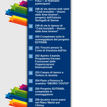
FULL”, si ricercano
partecipanti
248-Al via riprese web serie
“Città Invisibili – Visioni
dalle Aree Interne”,
progetto dell’Istituto
Sinisgalli di Senise
249-Al via le riprese di
“Città Invisibili – Visioni
dalle Aree Interne”
250-Completate tutte le
sceneggiature del progetto
EUTRAIN
251-Tirocini presso la
Corte di Giustizia dell’Ue
252-Aperto il bando
Programma Giovani
Funzionari delle
Organizzazioni
Internazionali
253-Campo di lavoro a
Terfens in Austria
254-Parte a Potenza lo
scambio “NEURO-YOUTH”
255-Progetto EUTRAIN,
completate le
sceneggiature
256-Quattro nuovi paesi
nel Piano Mattei per
l’Africa