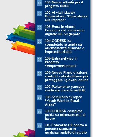
100-Nuove attività per il
progetto MBSS
102-Al via il Master
Universitario “Consulenza
alle Imprese”
103-Entra in vigore
l’accordo sul commercio
digitale UE-Singapore
104-GODESK ha
completato la guida su
orientamento al lavoro e
imprenditorialità
105-Entra nel vivo il
Progetto
“EmpowerHerment”
106-Nuovo Piano d’azione
contro il cyberbullismo per
proteggere i giovani online
107-Parlamento europeo:
sradicare povertà nell’UE
108-Seminario europeo
“Youth Work in Rural
Areas”
109-GODESK completa
guida su orientamento al
lavoro
110-Concorso UE aperto a
persone laureate in
qualsiasi ambito di studio