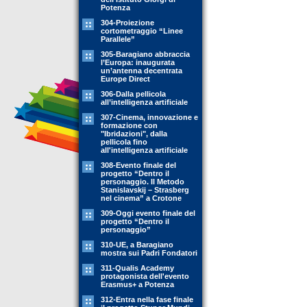
Potenza
304-Proiezione
cortometraggio “Linee
Parallele”
305-Baragiano abbraccia
l’Europa: inaugurata
un’antenna decentrata
Europe Direct
306-Dalla pellicola
all’intelligenza artificiale
307-Cinema, innovazione e
formazione con
"Ibridazioni", dalla
pellicola fino
all'intelligenza artificiale
308-Evento finale del
progetto “Dentro il
personaggio. Il Metodo
Stanislavskij – Strasberg
nel cinema” a Crotone
309-Oggi evento finale del
progetto “Dentro il
personaggio”
310-UE, a Baragiano
mostra sui Padri Fondatori
311-Qualis Academy
protagonista dell'evento
Erasmus+ a Potenza
312-Entra nella fase finale