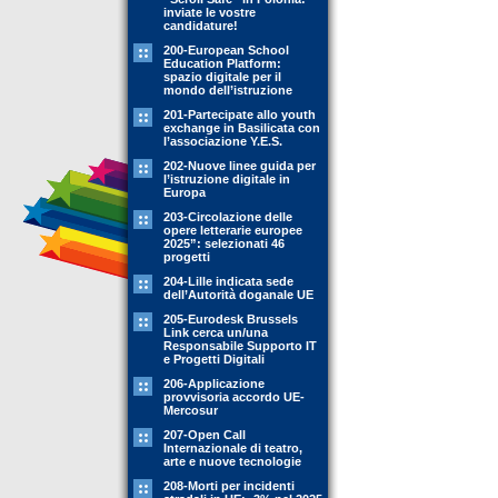
inviate le vostre
candidature!
200-European School
Education Platform:
spazio digitale per il
mondo dell’istruzione
201-Partecipate allo youth
exchange in Basilicata con
l’associazione Y.E.S.
202-Nuove linee guida per
l’istruzione digitale in
Europa
203-Circolazione delle
opere letterarie europee
2025”: selezionati 46
progetti
204-Lille indicata sede
dell’Autorità doganale UE
205-Eurodesk Brussels
Link cerca un/una
Responsabile Supporto IT
e Progetti Digitali
206-Applicazione
provvisoria accordo UE-
Mercosur
207-Open Call
Internazionale di teatro,
arte e nuove tecnologie
208-Morti per incidenti