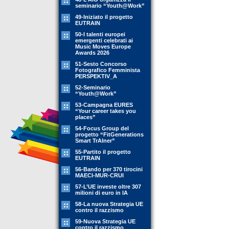
seminario “Youth@Work”
49-Iniziato il progetto
EUTRAIN
50-I talenti europei
emergenti celebrati ai
Music Moves Europe
Awards 2026
51-Sesto Concorso
Fotografico Femminista
PERSPEKTIV_A
52-Seminario
“Youth@Work”
53-Campagna EURES
“Your career takes you
places”
54-Focus Group del
progetto “FitGenerations
Smart TrAIner”
55-Partito il progetto
EUTRAIN
56-Bando per 370 tirocini
MAECI-MUR-CRUI
57-L’UE investe oltre 307
milioni di euro in IA
58-La nuova Strategia UE
contro il razzismo
59-Nuova Strategia UE
contro il razzismo