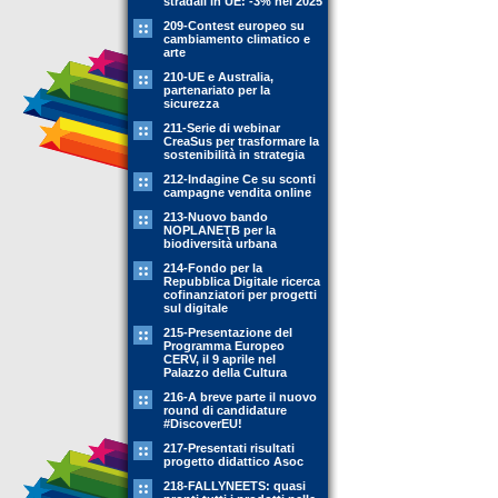
stradali in UE: -3% nel 2025
209-Contest europeo su
cambiamento climatico e
arte
210-UE e Australia,
partenariato per la
sicurezza
211-Serie di webinar
CreaSus per trasformare la
sostenibilità in strategia
212-Indagine Ce su sconti
campagne vendita online
213-Nuovo bando
NOPLANETB per la
biodiversità urbana
214-Fondo per la
Repubblica Digitale ricerca
cofinanziatori per progetti
sul digitale
215-Presentazione del
Programma Europeo
CERV, il 9 aprile nel
Palazzo della Cultura
216-A breve parte il nuovo
round di candidature
#DiscoverEU!
217-Presentati risultati
progetto didattico Asoc
218-FALLYNEETS: quasi