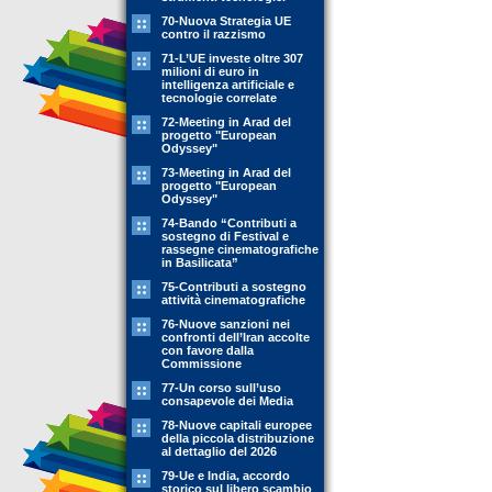
70-Nuova Strategia UE
contro il razzismo
71-L’UE investe oltre 307
milioni di euro in
intelligenza artificiale e
tecnologie correlate
72-Meeting in Arad del
progetto "European
Odyssey"
73-Meeting in Arad del
progetto "European
Odyssey"
74-Bando “Contributi a
sostegno di Festival e
rassegne cinematografiche
in Basilicata”
75-Contributi a sostegno
attività cinematografiche
76-Nuove sanzioni nei
confronti dell’Iran accolte
con favore dalla
Commissione
77-Un corso sull’uso
consapevole dei Media
78-Nuove capitali europee
della piccola distribuzione
al dettaglio del 2026
79-Ue e India, accordo
storico sul libero scambio