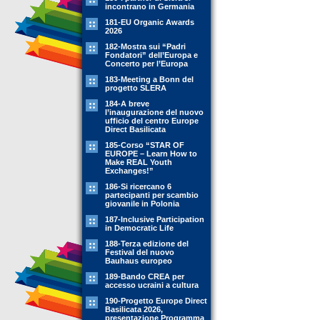
incontrano in Germania
181-EU Organic Awards
2026
182-Mostra sui “Padri
Fondatori” dell’Europa e
Concerto per l’Europa
183-Meeting a Bonn del
progetto SLERA
184-A breve
l’inaugurazione del nuovo
ufficio del centro Europe
Direct Basilicata
185-Corso “STAR OF
EUROPE – Learn How to
Make REAL Youth
Exchanges!”
186-Si ricercano 6
partecipanti per scambio
giovanile in Polonia
187-Inclusive Participation
in Democratic Life
188-Terza edizione del
Festival del nuovo
Bauhaus europeo
189-Bando CREA per
accesso ucraini a cultura
190-Progetto Europe Direct
Basilicata 2026,
presentazione Programma