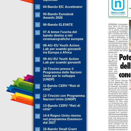
04-Bando EIC Accelerator
05-Bando Eurodesk
Awards 2026
06-Bando ELEVATE
07-A breve l’uscita del
bando diretto a reti
cinematografiche europee
08-AU–EU Youth Action
Lab per scambi giovanili
tra Europa e Africa
09-AU-EU Youth Action
Lab per scambi giovanili
10-Tirocini presso il
Programma delle Nazioni
Unite per lo sviluppo
(UNDP)
11-Bando CERV “Reti di
città”
12-Tirocini con Programma
Nazioni Unite (UNDP)
13-Bando CERV “Reti di
città”
14-Il Regno Unito rientra
nel programma Erasmus+
dal 2027
15-Bando Small Grant