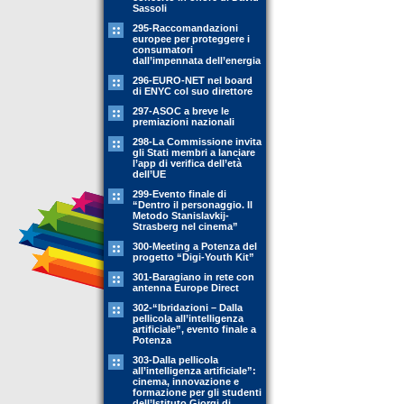
Sassoli
295-Raccomandazioni
europee per proteggere i
consumatori
dall’impennata dell’energia
296-EURO-NET nel board
di ENYC col suo direttore
297-ASOC a breve le
premiazioni nazionali
298-La Commissione invita
gli Stati membri a lanciare
l’app di verifica dell’età
dell’UE
299-Evento finale di
“Dentro il personaggio. Il
Metodo Stanislavkij-
Strasberg nel cinema”
300-Meeting a Potenza del
progetto “Digi-Youth Kit”
301-Baragiano in rete con
antenna Europe Direct
302-“Ibridazioni – Dalla
pellicola all’intelligenza
artificiale”, evento finale a
Potenza
303-Dalla pellicola
all’intelligenza artificiale”:
cinema, innovazione e
formazione per gli studenti
dell’Istituto Giorgi di