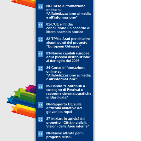
80-Corso di formazione
online su
“Alfabetizzazione ai media
e all’informazione”
81-L’UE e l’India
concludono un accordo di
libero scambio storico
82-TPM a Arad per chiarire
alcuni punti del progetto
“European Odyssey”
83-Nuove capitali europee
della piccola distribuzione
al dettaglio del 2026
84-Corso di formazione
online su
“Alfabetizzazione ai media
e all’informazione”
85-Bando “Contributi a
sostegno di Festival e
rassegne cinematografiche
in Basilicata”
86-Rapporto UE sulle
difficoltà abitative dei
giovani europei
87-Iniziate le attività del
progetto “Città invisibili.
Visioni delle Aree interne”
88-Nuove attività per il
progetto MBSS