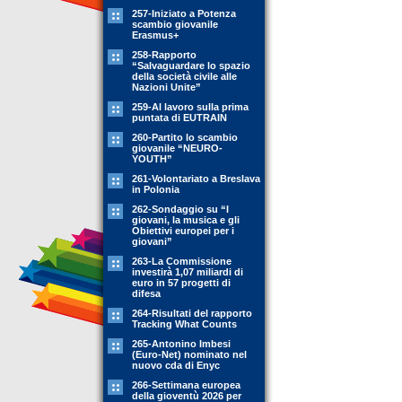
257-Iniziato a Potenza
scambio giovanile
Erasmus+
258-Rapporto
“Salvaguardare lo spazio
della società civile alle
Nazioni Unite”
259-Al lavoro sulla prima
puntata di EUTRAIN
260-Partito lo scambio
giovanile “NEURO-
YOUTH”
261-Volontariato a Breslava
in Polonia
262-Sondaggio su “I
giovani, la musica e gli
Obiettivi europei per i
giovani”
263-La Commissione
investirà 1,07 miliardi di
euro in 57 progetti di
difesa
264-Risultati del rapporto
Tracking What Counts
265-Antonino Imbesi
(Euro-Net) nominato nel
nuovo cda di Enyc
266-Settimana europea
della gioventù 2026 per