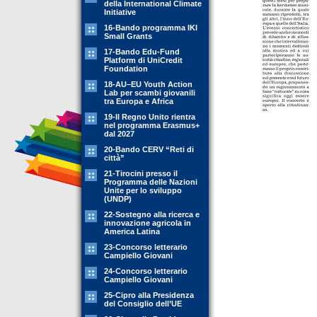
della International Climate
Initiative
16-Bando programma IKI
Small Grants
17-Bando Edu-Fund
Platform di UniCredit
Foundation
18-AU–EU Youth Action
Lab per scambi giovanili
tra Europa e Africa
19-Il Regno Unito rientra
nel programma Erasmus+
dal 2027
20-Bando CERV “Reti di
città”
21-Tirocini presso il
Programma delle Nazioni
Unite per lo sviluppo
(UNDP)
22-Sostegno alla ricerca e
innovazione agricola in
America Latina
23-Concorso letterario
Campiello Giovani
24-Concorso letterario
Campiello Giovani
25-Cipro alla Presidenza
del Consiglio dell’UE