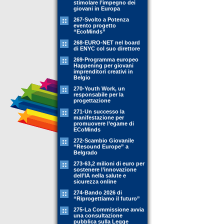
stimolare l’impegno dei
giovani in Europa
267-Svolto a Potenza
evento progetto
“EcoMinds”
268-EURO-NET nel board
di ENYC col suo direttore
269-Programma europeo
Happening per giovani
imprenditori creativi in
Belgio
270-Youth Work, un
responsabile per la
progettazione
271-Un successo la
manifestazione per
promuovere l’egame di
ECoMinds
272-Scambio Giovanile
“Resound Europe” a
Belgrado
273-63,2 milioni di euro per
sostenere l’innovazione
dell’IA nella salute e
sicurezza online
274-Bando 2026 di
“Riprogettiamo il futuro”
275-La Commissione avvia
una consultazione
pubblica sulla Legge