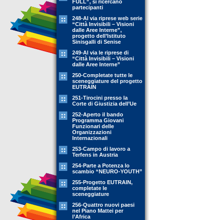
FULL”, si ricercano
partecipanti
248-Al via riprese web serie
“Città Invisibili – Visioni
dalle Aree Interne”,
progetto dell’Istituto
Sinisgalli di Senise
249-Al via le riprese di
“Città Invisibili – Visioni
dalle Aree Interne”
250-Completate tutte le
sceneggiature del progetto
EUTRAIN
251-Tirocini presso la
Corte di Giustizia dell’Ue
252-Aperto il bando
Programma Giovani
Funzionari delle
Organizzazioni
Internazionali
253-Campo di lavoro a
Terfens in Austria
254-Parte a Potenza lo
scambio “NEURO-YOUTH”
255-Progetto EUTRAIN,
completate le
sceneggiature
256-Quattro nuovi paesi
nel Piano Mattei per
l’Africa