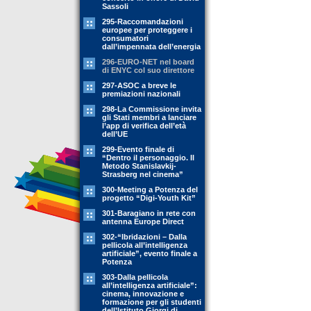
Sassoli
295-Raccomandazioni
europee per proteggere i
consumatori
dall’impennata dell’energia
296-EURO-NET nel board
di ENYC col suo direttore
297-ASOC a breve le
premiazioni nazionali
298-La Commissione invita
gli Stati membri a lanciare
l’app di verifica dell’età
dell’UE
299-Evento finale di
“Dentro il personaggio. Il
Metodo Stanislavkij-
Strasberg nel cinema”
300-Meeting a Potenza del
progetto “Digi-Youth Kit”
301-Baragiano in rete con
antenna Europe Direct
302-“Ibridazioni – Dalla
pellicola all’intelligenza
artificiale”, evento finale a
Potenza
303-Dalla pellicola
all’intelligenza artificiale”:
cinema, innovazione e
formazione per gli studenti
dell’Istituto Giorgi di