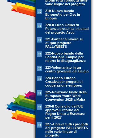
pronti tutti i prodotti nelle
varie lingue del progetto
219-Nuovo bando
EuropeAid per Osc in
Etiopia
220-Il Liceo Galilei di
Potenza presenta i risultati
del progetto Asoc
221-Partner al lavoro su
output progetto
FALLYNEETS
222-Nuovo bando della
Fondazione Cariplo per
ridurre le disuguaglianze
223-Volontariato in un
centro giovanile del Belgio
224-Bando Europa
Creativa per progetti di
cooperazione europea
225-Relazione finale della
European Youth Work
Convention 2025 a Malta
226-Il Consiglio dell’UE
approva il ritorno del
Regno Unito a Erasmus+
per il 2027
227-A breve tutti i prodotti
del progetto FALLYNEETS
nelle varie lingue di
progetto