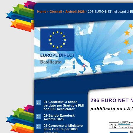
Home
Giornali
Articoli 2026
296-EURO-NET nel board di ENY
296-EURO-NET 
01-Contributi a fondo
perduto per Startup e PMI
pubblicato su LA 
con EIC Accelerator
02-Bando Eurodesk
Awards 2026
03-Concorso al Ministero
della Cultura per 1800
diplomati