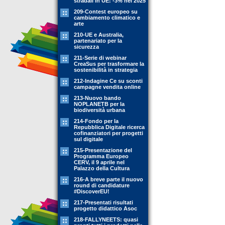
stradali in UE: -3% nel 2025
209-Contest europeo su
cambiamento climatico e
arte
210-UE e Australia,
partenariato per la
sicurezza
211-Serie di webinar
CreaSus per trasformare la
sostenibilità in strategia
212-Indagine Ce su sconti
campagne vendita online
213-Nuovo bando
NOPLANETB per la
biodiversità urbana
214-Fondo per la
Repubblica Digitale ricerca
cofinanziatori per progetti
sul digitale
215-Presentazione del
Programma Europeo
CERV, il 9 aprile nel
Palazzo della Cultura
216-A breve parte il nuovo
round di candidature
#DiscoverEU!
217-Presentati risultati
progetto didattico Asoc
218-FALLYNEETS: quasi