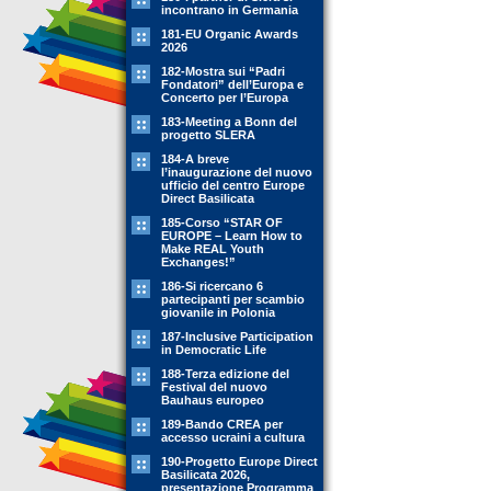
incontrano in Germania
181-EU Organic Awards
2026
182-Mostra sui “Padri
Fondatori” dell’Europa e
Concerto per l’Europa
183-Meeting a Bonn del
progetto SLERA
184-A breve
l’inaugurazione del nuovo
ufficio del centro Europe
Direct Basilicata
185-Corso “STAR OF
EUROPE – Learn How to
Make REAL Youth
Exchanges!”
186-Si ricercano 6
partecipanti per scambio
giovanile in Polonia
187-Inclusive Participation
in Democratic Life
188-Terza edizione del
Festival del nuovo
Bauhaus europeo
189-Bando CREA per
accesso ucraini a cultura
190-Progetto Europe Direct
Basilicata 2026,
presentazione Programma