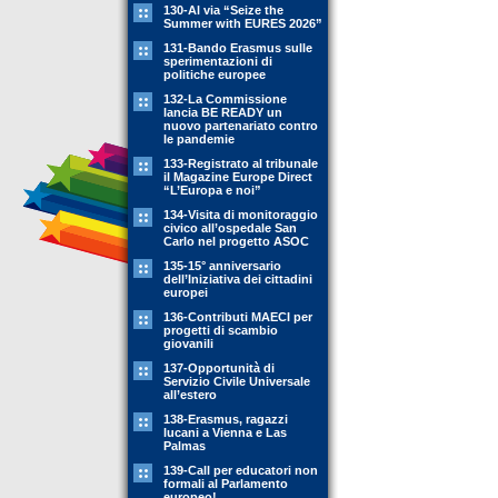
130-Al via “Seize the
Summer with EURES 2026”
131-Bando Erasmus sulle
sperimentazioni di
politiche europee
132-La Commissione
lancia BE READY un
nuovo partenariato contro
le pandemie
133-Registrato al tribunale
il Magazine Europe Direct
“L’Europa e noi”
134-Visita di monitoraggio
civico all’ospedale San
Carlo nel progetto ASOC
135-15° anniversario
dell’Iniziativa dei cittadini
europei
136-Contributi MAECI per
progetti di scambio
giovanili
137-Opportunità di
Servizio Civile Universale
all’estero
138-Erasmus, ragazzi
lucani a Vienna e Las
Palmas
139-Call per educatori non
formali al Parlamento
europeo!