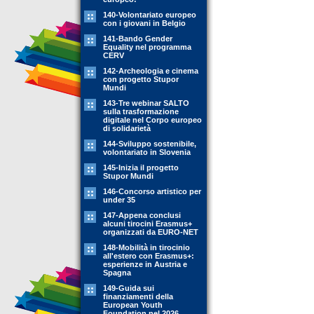
140-Volontariato europeo
con i giovani in Belgio
141-Bando Gender
Equality nel programma
CERV
142-Archeologia e cinema
con progetto Stupor
Mundi
143-Tre webinar SALTO
sulla trasformazione
digitale nel Corpo europeo
di solidarietà
144-Sviluppo sostenibile,
volontariato in Slovenia
145-Inizia il progetto
Stupor Mundi
146-Concorso artistico per
under 35
147-Appena conclusi
alcuni tirocini Erasmus+
organizzati da EURO-NET
148-Mobilità in tirocinio
all'estero con Erasmus+:
esperienze in Austria e
Spagna
149-Guida sui
finanziamenti della
European Youth
Foundation nel 2026