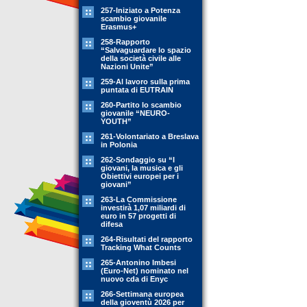
257-Iniziato a Potenza
scambio giovanile
Erasmus+
258-Rapporto
“Salvaguardare lo spazio
della società civile alle
Nazioni Unite”
259-Al lavoro sulla prima
puntata di EUTRAIN
260-Partito lo scambio
giovanile “NEURO-
YOUTH”
261-Volontariato a Breslava
in Polonia
262-Sondaggio su “I
giovani, la musica e gli
Obiettivi europei per i
giovani”
263-La Commissione
investirà 1,07 miliardi di
euro in 57 progetti di
difesa
264-Risultati del rapporto
Tracking What Counts
265-Antonino Imbesi
(Euro-Net) nominato nel
nuovo cda di Enyc
266-Settimana europea
della gioventù 2026 per