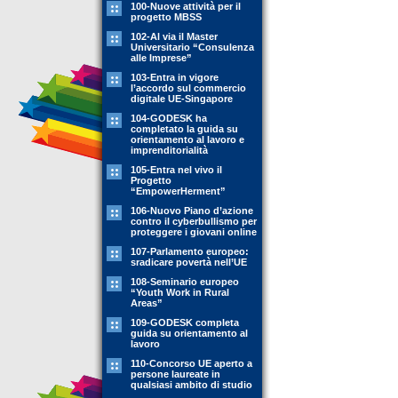
100-Nuove attività per il
progetto MBSS
102-Al via il Master
Universitario “Consulenza
alle Imprese”
103-Entra in vigore
l’accordo sul commercio
digitale UE-Singapore
104-GODESK ha
completato la guida su
orientamento al lavoro e
imprenditorialità
105-Entra nel vivo il
Progetto
“EmpowerHerment”
106-Nuovo Piano d’azione
contro il cyberbullismo per
proteggere i giovani online
107-Parlamento europeo:
sradicare povertà nell’UE
108-Seminario europeo
“Youth Work in Rural
Areas”
109-GODESK completa
guida su orientamento al
lavoro
110-Concorso UE aperto a
persone laureate in
qualsiasi ambito di studio