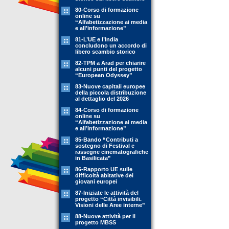
80-Corso di formazione
online su
“Alfabetizzazione ai media
e all’informazione”
81-L’UE e l’India
concludono un accordo di
libero scambio storico
82-TPM a Arad per chiarire
alcuni punti del progetto
“European Odyssey”
83-Nuove capitali europee
della piccola distribuzione
al dettaglio del 2026
84-Corso di formazione
online su
“Alfabetizzazione ai media
e all’informazione”
85-Bando “Contributi a
sostegno di Festival e
rassegne cinematografiche
in Basilicata”
86-Rapporto UE sulle
difficoltà abitative dei
giovani europei
87-Iniziate le attività del
progetto “Città invisibili.
Visioni delle Aree interne”
88-Nuove attività per il
progetto MBSS