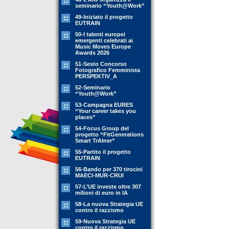
seminario “Youth@Work”
49-Iniziato il progetto
EUTRAIN
50-I talenti europei
emergenti celebrati ai
Music Moves Europe
Awards 2026
51-Sesto Concorso
Fotografico Femminista
PERSPEKTIV_A
52-Seminario
“Youth@Work”
53-Campagna EURES
“Your career takes you
places”
54-Focus Group del
progetto “FitGenerations
Smart TrAIner”
55-Partito il progetto
EUTRAIN
56-Bando per 370 tirocini
MAECI-MUR-CRUI
57-L’UE investe oltre 307
milioni di euro in IA
58-La nuova Strategia UE
contro il razzismo
59-Nuova Strategia UE
contro il razzismo