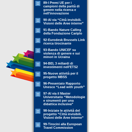
89-l Premi UE per i
campioni della parità di
genere nella ricerca e
nell’innovazione
90-Al via “Città invisibili.
Visioni delle Aree interne”
91-Bando Nature Calling
della Fondazione Cariplo
92-Eurodesk Brussels Link
ricerca tirocinante
93-Bando UNICEF su
violenza di genere e sui
minori in Ucraina
94-BEI, 3 miliardi di
investimenti nell’ETS2
95-Nuove attività per il
progetto MBSS
96-Presentato Rapporto
Unesco “Lead with youth”
97-Al via il Master
Universitario “Metodologie
e strumenti per una
didattica inclusiva”
98-Iniziate le attività del
progetto “Città invisibili.
Visioni delle Aree interne”
99-Tirocini alla European
Travel Commission