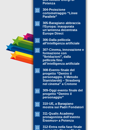
Potenza
304-Proiezione
cortometraggio “Linee
Parallele”
305-Baragiano abbraccia
l’Europa: inaugurata
un’antenna decentrata
Europe Direct
306-Dalla pellicola
all’intelligenza artificiale
307-Cinema, innovazione e
formazione con
"Ibridazioni", dalla
pellicola fino
all'intelligenza artificiale
308-Evento finale del
progetto “Dentro il
personaggio. Il Metodo
Stanislavskij – Strasberg
nel cinema” a Crotone
309-Oggi evento finale del
progetto “Dentro il
personaggio”
310-UE, a Baragiano
mostra sui Padri Fondatori
311-Qualis Academy
protagonista dell'evento
Erasmus+ a Potenza
312-Entra nella fase finale