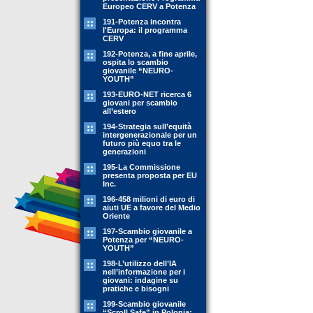
Europeo CERV a Potenza
191-Potenza incontra
l'Europa: il programma
CERV
192-Potenza, a fine aprile,
ospita lo scambio
giovanile “NEURO-
YOUTH”
193-EURO-NET ricerca 6
giovani per scambio
all’estero
194-Strategia sull’equità
intergenerazionale per un
futuro più equo tra le
generazioni
195-La Commissione
presenta proposta per EU
Inc.
196-458 milioni di euro di
aiuti UE a favore del Medio
Oriente
197-Scambio giovanile a
Potenza per “NEURO-
YOUTH”
198-L’utilizzo dell’IA
nell’informazione per i
giovani: indagine su
pratiche e bisogni
199-Scambio giovanile
“Scroll Safe” in Polonia: