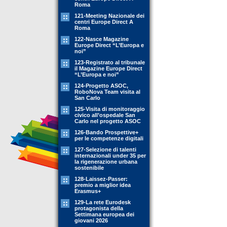
Roma
121-Meeting Nazionale dei
centri Europe Direct A
Roma
122-Nasce Magazine
Europe Direct “L’Europa e
noi”
123-Registrato al tribunale
il Magazine Europe Direct
“L’Europa e noi”
124-Progetto ASOC,
RoboNova Team visita al
San Carlo
125-Visita di monitoraggio
civico all’ospedale San
Carlo nel progetto ASOC
126-Bando Prospettive+
per le competenze digitali
127-Selezione di talenti
internazionali under 35 per
la rigenerazione urbana
sostenibile
128-Laissez-Passer:
premio a miglior idea
Erasmus+
129-La rete Eurodesk
protagonista della
Settimana europea dei
giovani 2026