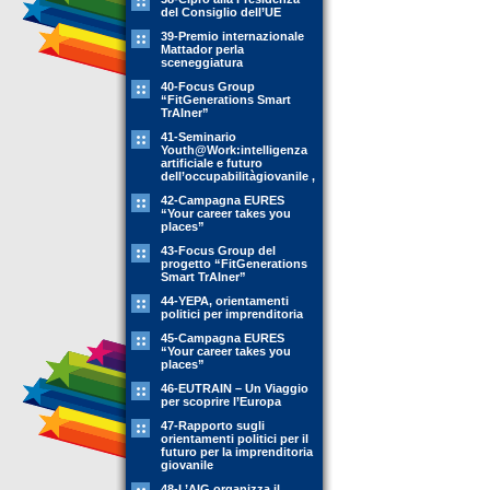
del Consiglio dell’UE
39-Premio internazionale
Mattador perla
sceneggiatura
40-Focus Group
“FitGenerations Smart
TrAIner”
41-Seminario
Youth@Work:intelligenza
artificiale e futuro
dell’occupabilitàgiovanile ,
42-Campagna EURES
“Your career takes you
places”
43-Focus Group del
progetto “FitGenerations
Smart TrAIner”
44-YEPA, orientamenti
politici per imprenditoria
45-Campagna EURES
“Your career takes you
places”
46-EUTRAIN – Un Viaggio
per scoprire l’Europa
47-Rapporto sugli
orientamenti politici per il
futuro per la imprenditoria
giovanile
48-L’AIG organizza il