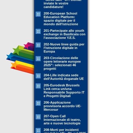
inviate le vostre
candidature!
200-European School
Education Platform:
spazio digitale per il
mondo dell’istruzione
201-Partecipate allo youth
exchange in Basilicata con
l’associazione Y.E.S.
202-Nuove linee guida per
l’istruzione digitale in
Europa
203-Circolazione delle
opere letterarie europee
2025”: selezionati 46
progetti
204-Lille indicata sede
dell’Autorità doganale UE
205-Eurodesk Brussels
Link cerca un/una
Responsabile Supporto IT
e Progetti Digitali
206-Applicazione
provvisoria accordo UE-
Mercosur
207-Open Call
Internazionale di teatro,
arte e nuove tecnologie
208-Morti per incidenti