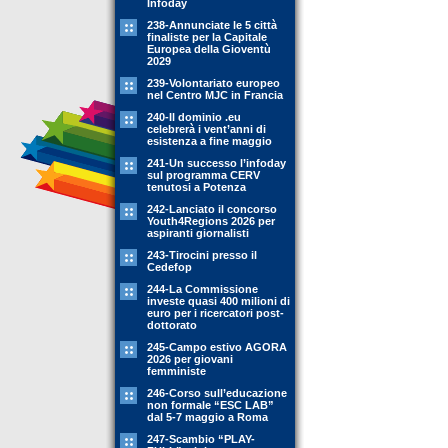
Infoday
238-Annunciate le 5 città
finaliste per la Capitale
Europea della Gioventù
2029
239-Volontariato europeo
nel Centro MJC in Francia
240-Il dominio .eu
celebrerà i vent’anni di
esistenza a fine maggio
241-Un successo l’infoday
sul programma CERV
tenutosi a Potenza
242-Lanciato il concorso
Youth4Regions 2026 per
aspiranti giornalisti
243-Tirocini presso il
Cedefop
244-La Commissione
investe quasi 400 milioni di
euro per i ricercatori post-
dottorato
245-Campo estivo AGORA
2026 per giovani
femministe
246-Corso sull’educazione
non formale “ESC LAB”
dal 5-7 maggio a Roma
247-Scambio “PLAY-