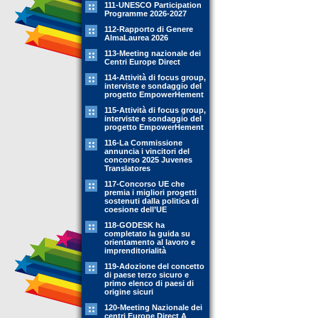
111-UNESCO Participation
Programme 2026-2027
112-Rapporto di Genere
AlmaLaurea 2026
113-Meeting nazionale dei
Centri Europe Direct
114-Attività di focus group,
interviste e sondaggio del
progetto EmpowerHement
115-Attività di focus group,
interviste e sondaggio del
progetto EmpowerHement
116-La Commissione
annuncia i vincitori del
concorso 2025 Juvenes
Translatores
117-Concorso UE che
premia i migliori progetti
sostenuti dalla politica di
coesione dell’UE
118-GODESK ha
completato la guida su
orientamento al lavoro e
imprenditorialità
119-Adozione del concetto
di paese terzo sicuro e
primo elenco di paesi di
origine sicuri
120-Meeting Nazionale dei
centri Europe Direct A