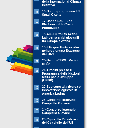
della International Climate
Initiative
16-Bando programma IKI
Small Grants
17-Bando Edu-Fund
Platform di UniCredit
Foundation
18-AU–EU Youth Action
Lab per scambi giovanili
tra Europa e Africa
19-Il Regno Unito rientra
nel programma Erasmus+
dal 2027
20-Bando CERV “Reti di
città”
21-Tirocini presso il
Programma delle Nazioni
Unite per lo sviluppo
(UNDP)
22-Sostegno alla ricerca e
innovazione agricola in
America Latina
23-Concorso letterario
Campiello Giovani
24-Concorso letterario
Campiello Giovani
25-Cipro alla Presidenza
del Consiglio dell’UE