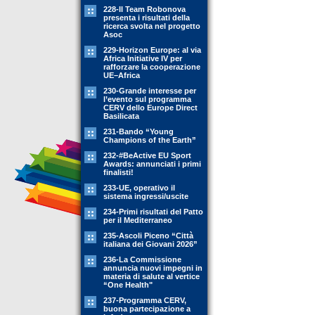
228-Il Team Robonova
presenta i risultati della
ricerca svolta nel progetto
Asoc
229-Horizon Europe: al via
Africa Initiative IV per
rafforzare la cooperazione
UE–Africa
230-Grande interesse per
l’evento sul programma
CERV dello Europe Direct
Basilicata
231-Bando “Young
Champions of the Earth”
232-#BeActive EU Sport
Awards: annunciati i primi
finalisti!
233-UE, operativo il
sistema ingressi/uscite
234-Primi risultati del Patto
per il Mediterraneo
235-Ascoli Piceno “Città
italiana dei Giovani 2026”
236-La Commissione
annuncia nuovi impegni in
materia di salute al vertice
“One Health"
237-Programma CERV,
buona partecipazione a