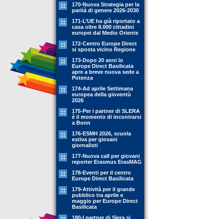
170-Nuova Strategia per la
parità di genere 2026-2030
171-L’UE ha già riportato a
casa oltre 8.000 cittadini
europei dal Medio Oriente
172-Centro Europe Direct
si sposta vicino Regione
173-Dopo 20 anni lo
Europe Direct Basilicata
apre a breve nuova sede a
Potenza
174-Ad aprile Settimana
europea della gioventù
2026
175-Per i partner di SLERA
è il momento di incontrarsi
a Bonn
176-ESMH 2026, scuola
estiva per giovani
giornalisti
177-Nuova call per giovani
reporter Erasmus ErasMAG
178-Eventi per il centro
Europe Direct Basilicata
179-Attività per il grande
pubblico tra aprile e
maggio per Europe Direct
Basilicata
180-I partner di Slera si