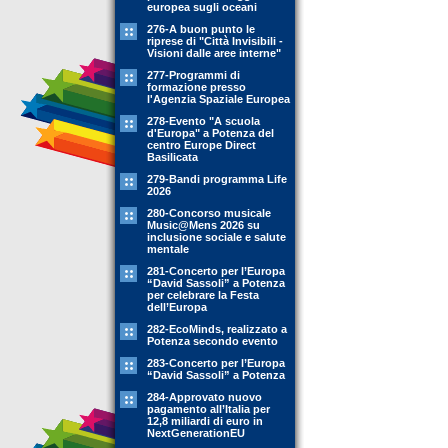
europea sugli oceani
276-A buon punto le
riprese di "Città Invisibili -
Visioni dalle aree interne"
277-Programmi di
formazione presso
l'Agenzia Spaziale Europea
278-Evento "A scuola
d'Europa" a Potenza del
centro Europe Direct
Basilicata
279-Bandi programma Life
2026
280-Concorso musicale
Music@Mens 2026 su
inclusione sociale e salute
mentale
281-Concerto per l’Europa
“David Sassoli” a Potenza
per celebrare la Festa
dell’Europa
282-EcoMinds, realizzato a
Potenza secondo evento
283-Concerto per l’Europa
“David Sassoli” a Potenza
284-Approvato nuovo
pagamento all’Italia per
12,8 miliardi di euro in
NextGenerationEU