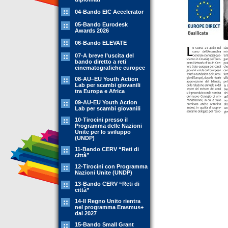
04-Bando EIC Accelerator
05-Bando Eurodesk
Awards 2026
06-Bando ELEVATE
07-A breve l’uscita del
bando diretto a reti
cinematografiche europee
08-AU–EU Youth Action
Lab per scambi giovanili
tra Europa e Africa
09-AU-EU Youth Action
Lab per scambi giovanili
10-Tirocini presso il
Programma delle Nazioni
Unite per lo sviluppo
(UNDP)
11-Bando CERV “Reti di
città”
12-Tirocini con Programma
Nazioni Unite (UNDP)
13-Bando CERV “Reti di
città”
14-Il Regno Unito rientra
nel programma Erasmus+
dal 2027
15-Bando Small Grant