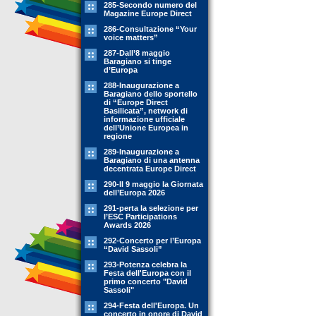
285-Secondo numero del
Magazine Europe Direct
286-Consultazione “Your
voice matters”
287-Dall’8 maggio
Baragiano si tinge
d’Europa
288-Inaugurazione a
Baragiano dello sportello
di “Europe Direct
Basilicata”, network di
informazione ufficiale
dell’Unione Europea in
regione
289-Inaugurazione a
Baragiano di una antenna
decentrata Europe Direct
290-Il 9 maggio la Giornata
dell’Europa 2026
291-perta la selezione per
l’ESC Participations
Awards 2026
292-Concerto per l’Europa
“David Sassoli”
293-Potenza celebra la
Festa dell'Europa con il
primo concerto "David
Sassoli"
294-Festa dell'Europa. Un
concerto in onore di David