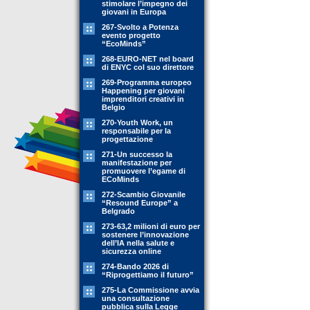
stimolare l’impegno dei
giovani in Europa
267-Svolto a Potenza
evento progetto
“EcoMinds”
268-EURO-NET nel board
di ENYC col suo direttore
269-Programma europeo
Happening per giovani
imprenditori creativi in
Belgio
270-Youth Work, un
responsabile per la
progettazione
271-Un successo la
manifestazione per
promuovere l’egame di
ECoMinds
272-Scambio Giovanile
“Resound Europe” a
Belgrado
273-63,2 milioni di euro per
sostenere l’innovazione
dell’IA nella salute e
sicurezza online
274-Bando 2026 di
“Riprogettiamo il futuro”
275-La Commissione avvia
una consultazione
pubblica sulla Legge