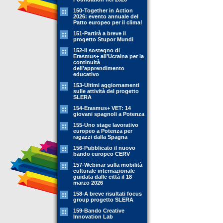
150-Together in Action
2026: evento annuale del
Patto europeo per il clima!
151-Partirà a breve il
progetto Stupor Mundi
152-Il sostegno di
Erasmus+ all’Ucraina per la
continuità
dell’apprendimento
educativo
153-Ultimi aggiornamenti
sulle attività del progetto
SLERA
154-Erasmus+ VET: 14
giovani spagnoli a Potenza
155-Uno stage lavorativo
europeo a Potenza per
ragazzi dalla Spagna
156-Pubblicato il nuovo
bando europeo CERV
157-Webinar sulla mobilità
culturale internazionale
guidata dalle città il 18
marzo 2026
158-A breve risultati focus
group progetto SLERA
159-Bando Creative
Innovation Lab