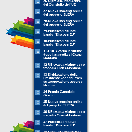
26-Cipro alla Presidenza
del Consiglio dell’UE
27-Nuovo meeting online
del progetto SLERA
28-Nuovo meeting online
del progetto SLERA
29-Pubblicati risultati
bando “DiscoverEU”
30-Pubblicati risultati
bando “DiscoverEU”
31-L’UE evacua le vittime
dopo latragedia di Crans-
Montana
32-UE evacua vittime dopo
tragedia Crans-Montana
33-Dichiarazione della
Presidente vonder Leyen
su approvazione accordo
Mercosur
34-Premio Campiello
Giovani
35-Nuovo meeting online
del progetto SLERA
36-UE evacua vittime dopo
tragedia Crans-Montana
37-Pubblicati risultati
bando “DiscoverEU”
38-Cipro alla Presidenza