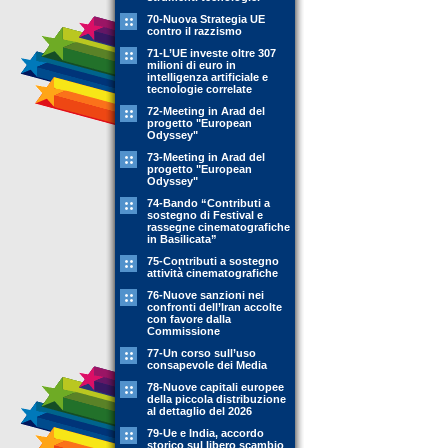
70-Nuova Strategia UE
contro il razzismo
71-L’UE investe oltre 307
milioni di euro in
intelligenza artificiale e
tecnologie correlate
72-Meeting in Arad del
progetto "European
Odyssey"
73-Meeting in Arad del
progetto "European
Odyssey"
74-Bando “Contributi a
sostegno di Festival e
rassegne cinematografiche
in Basilicata”
75-Contributi a sostegno
attività cinematografiche
76-Nuove sanzioni nei
confronti dell’Iran accolte
con favore dalla
Commissione
77-Un corso sull’uso
consapevole dei Media
78-Nuove capitali europee
della piccola distribuzione
al dettaglio del 2026
79-Ue e India, accordo
storico sul libero scambio