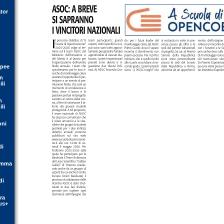
tor
opee
on
li
n
li
oni
di
ramma
di
ra
us+