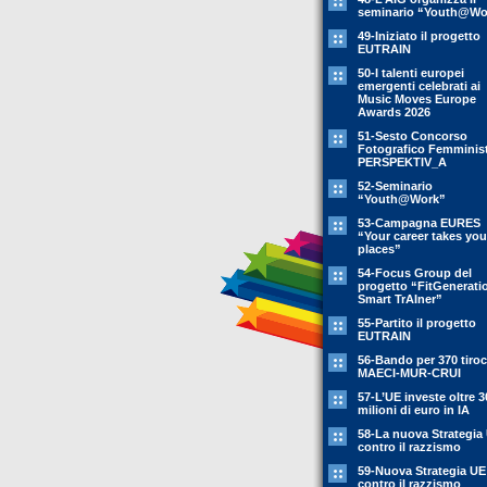
seminario “Youth@Wo
49-Iniziato il progetto
EUTRAIN
50-I talenti europei
emergenti celebrati ai
Music Moves Europe
Awards 2026
51-Sesto Concorso
Fotografico Femminis
PERSPEKTIV_A
52-Seminario
“Youth@Work”
53-Campagna EURES
“Your career takes you
places”
54-Focus Group del
progetto “FitGenerati
Smart TrAIner”
55-Partito il progetto
EUTRAIN
56-Bando per 370 tiroc
MAECI-MUR-CRUI
57-L’UE investe oltre 3
milioni di euro in IA
58-La nuova Strategia
contro il razzismo
59-Nuova Strategia UE
contro il razzismo