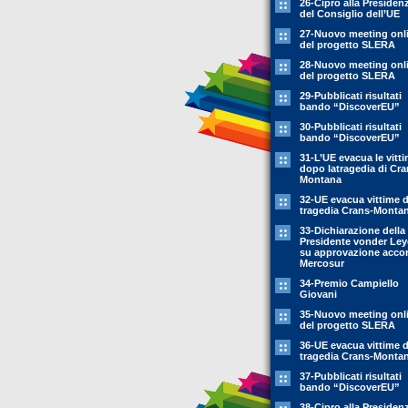
26-Cipro alla Presiden
del Consiglio dell’UE
27-Nuovo meeting onl
del progetto SLERA
28-Nuovo meeting onl
del progetto SLERA
29-Pubblicati risultati
bando “DiscoverEU”
30-Pubblicati risultati
bando “DiscoverEU”
31-L’UE evacua le vitt
dopo latragedia di Cra
Montana
32-UE evacua vittime 
tragedia Crans-Monta
33-Dichiarazione della
Presidente vonder Le
su approvazione acco
Mercosur
34-Premio Campiello
Giovani
35-Nuovo meeting onl
del progetto SLERA
36-UE evacua vittime 
tragedia Crans-Monta
37-Pubblicati risultati
bando “DiscoverEU”
38-Cipro alla Presiden