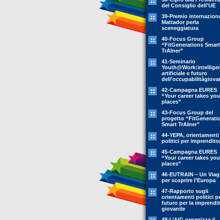
del Consiglio dell’UE
39-Premio internazion
Mattador perla
sceneggiatura
40-Focus Group
“FitGenerations Smart
TrAIner”
41-Seminario
Youth@Work:intellige
artificiale e futuro
dell’occupabilitàgiovan
42-Campagna EURES
“Your career takes you
places”
43-Focus Group del
progetto “FitGenerati
Smart TrAIner”
44-YEPA, orientamenti
politici per imprendito
45-Campagna EURES
“Your career takes you
places”
46-EUTRAIN – Un Viag
per scoprire l’Europa
47-Rapporto sugli
orientamenti politici pe
futuro per la imprendit
giovanile
48-L’AIG organizza il