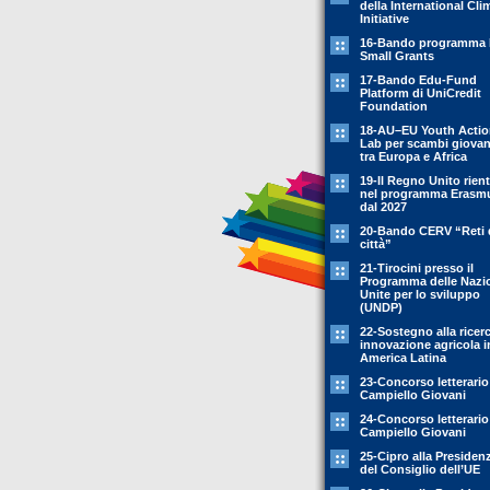
della International Cli
Initiative
16-Bando programma 
Small Grants
17-Bando Edu-Fund
Platform di UniCredit
Foundation
18-AU–EU Youth Acti
Lab per scambi giovani
tra Europa e Africa
19-Il Regno Unito rient
nel programma Erasm
dal 2027
20-Bando CERV “Reti 
città”
21-Tirocini presso il
Programma delle Nazi
Unite per lo sviluppo
(UNDP)
22-Sostegno alla ricer
innovazione agricola i
America Latina
23-Concorso letterario
Campiello Giovani
24-Concorso letterario
Campiello Giovani
25-Cipro alla Presiden
del Consiglio dell’UE