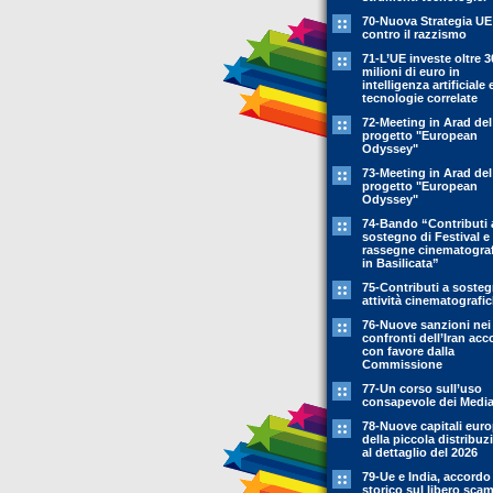
70-Nuova Strategia UE
contro il razzismo
71-L’UE investe oltre 3
milioni di euro in
intelligenza artificiale 
tecnologie correlate
72-Meeting in Arad del
progetto "European
Odyssey"
73-Meeting in Arad del
progetto "European
Odyssey"
74-Bando “Contributi 
sostegno di Festival e
rassegne cinematogra
in Basilicata”
75-Contributi a soste
attività cinematografi
76-Nuove sanzioni nei
confronti dell’Iran acc
con favore dalla
Commissione
77-Un corso sull’uso
consapevole dei Medi
78-Nuove capitali eur
della piccola distribuz
al dettaglio del 2026
79-Ue e India, accordo
storico sul libero sca