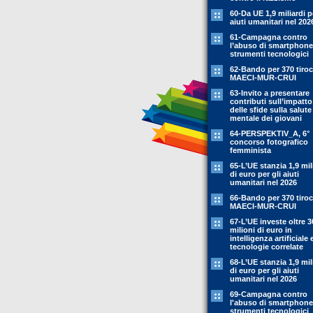
60-Da UE 1,9 miliardi p
aiuti umanitari nel 202
61-Campagna contro
l’abuso di smartphone
strumenti tecnologici
62-Bando per 370 tiroc
MAECI-MUR-CRUI
63-Invito a presentare
contributi sull’impatto
delle sfide sulla salute
mentale dei giovani
64-PERSPEKTIV_A, 6°
concorso fotografico
femminista
65-L’UE stanzia 1,9 mil
di euro per gli aiuti
umanitari nel 2026
66-Bando per 370 tiroc
MAECI-MUR-CRUI
67-L’UE investe oltre 3
milioni di euro in
intelligenza artificiale 
tecnologie correlate
68-L’UE stanzia 1,9 mil
di euro per gli aiuti
umanitari nel 2026
69-Campagna contro
l'abuso di smartphone
strumenti tecnologici