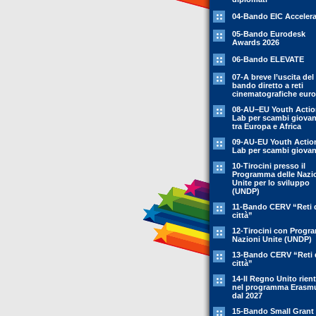
04-Bando EIC Accelera
05-Bando Eurodesk
Awards 2026
06-Bando ELEVATE
07-A breve l’uscita del
bando diretto a reti
cinematografiche eur
08-AU–EU Youth Acti
Lab per scambi giovani
tra Europa e Africa
09-AU-EU Youth Actio
Lab per scambi giovani
10-Tirocini presso il
Programma delle Nazi
Unite per lo sviluppo
(UNDP)
11-Bando CERV “Reti 
città”
12-Tirocini con Prog
Nazioni Unite (UNDP)
13-Bando CERV “Reti 
città”
14-Il Regno Unito rient
nel programma Erasm
dal 2027
15-Bando Small Grant