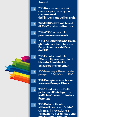
Sassoli
295-Raccomandazioni
europee per proteggere i
consumatori
dall’impennata dell’energia
296-EURO-NET nel board
di ENYC col suo direttore
297-ASOC a breve le
premiazioni nazionali
298-La Commissione invita
gli Stati membri a lanciare
l’app di verifica dell’età
dell’UE
299-Evento finale di
“Dentro il personaggio. Il
Metodo Stanislavkij-
Strasberg nel cinema”
300-Meeting a Potenza del
progetto “Digi-Youth Kit”
301-Baragiano in rete con
antenna Europe Direct
302-“Ibridazioni – Dalla
pellicola all’intelligenza
artificiale”, evento finale a
Potenza
303-Dalla pellicola
all’intelligenza artificiale”:
cinema, innovazione e
formazione per gli studenti
dell’Istituto Giorgi di