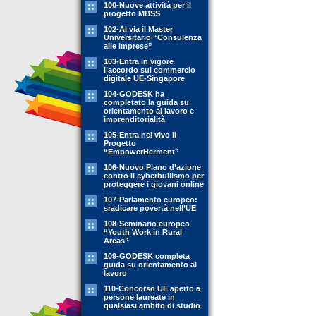
100-Nuove attività per il
progetto MBSS
102-Al via il Master
Universitario “Consulenza
alle Imprese”
103-Entra in vigore
l’accordo sul commercio
digitale UE-Singapore
104-GODESK ha
completato la guida su
orientamento al lavoro e
imprenditorialità
105-Entra nel vivo il
Progetto
“EmpowerHerment”
106-Nuovo Piano d’azione
contro il cyberbullismo per
proteggere i giovani online
107-Parlamento europeo:
sradicare povertà nell’UE
108-Seminario europeo
“Youth Work in Rural
Areas”
109-GODESK completa
guida su orientamento al
lavoro
110-Concorso UE aperto a
persone laureate in
qualsiasi ambito di studio