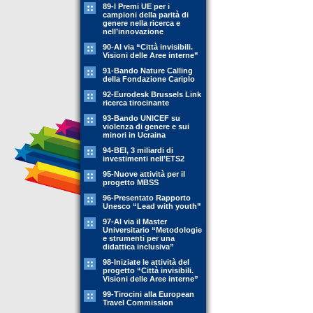
89-l Premi UE per i
campioni della parità di
genere nella ricerca e
nell’innovazione
90-Al via “Città invisibili.
Visioni delle Aree interne”
91-Bando Nature Calling
della Fondazione Cariplo
92-Eurodesk Brussels Link
ricerca tirocinante
93-Bando UNICEF su
violenza di genere e sui
minori in Ucraina
94-BEI, 3 miliardi di
investimenti nell’ETS2
95-Nuove attività per il
progetto MBSS
96-Presentato Rapporto
Unesco “Lead with youth”
97-Al via il Master
Universitario “Metodologie
e strumenti per una
didattica inclusiva”
98-Iniziate le attività del
progetto “Città invisibili.
Visioni delle Aree interne”
99-Tirocini alla European
Travel Commission