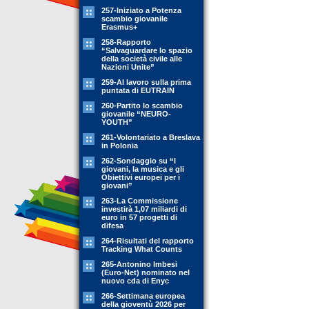
257-Iniziato a Potenza
scambio giovanile
Erasmus+
258-Rapporto
“Salvaguardare lo spazio
della società civile alle
Nazioni Unite”
259-Al lavoro sulla prima
puntata di EUTRAIN
260-Partito lo scambio
giovanile “NEURO-
YOUTH”
261-Volontariato a Breslava
in Polonia
262-Sondaggio su “I
giovani, la musica e gli
Obiettivi europei per i
giovani”
263-La Commissione
investirà 1,07 miliardi di
euro in 57 progetti di
difesa
264-Risultati del rapporto
Tracking What Counts
265-Antonino Imbesi
(Euro-Net) nominato nel
nuovo cda di Enyc
266-Settimana europea
della gioventù 2026 per