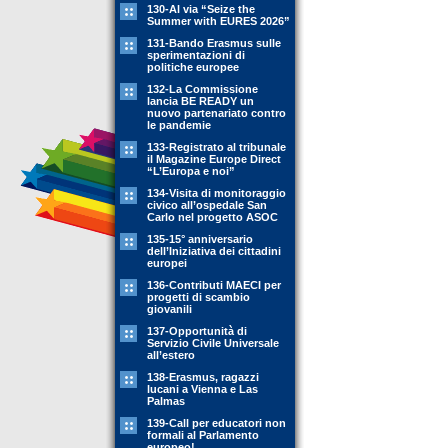
130-Al via “Seize the
Summer with EURES 2026”
131-Bando Erasmus sulle
sperimentazioni di
politiche europee
132-La Commissione
lancia BE READY un
nuovo partenariato contro
le pandemie
133-Registrato al tribunale
il Magazine Europe Direct
“L’Europa e noi”
134-Visita di monitoraggio
civico all’ospedale San
Carlo nel progetto ASOC
135-15° anniversario
dell’Iniziativa dei cittadini
europei
136-Contributi MAECI per
progetti di scambio
giovanili
137-Opportunità di
Servizio Civile Universale
all’estero
138-Erasmus, ragazzi
lucani a Vienna e Las
Palmas
139-Call per educatori non
formali al Parlamento
europeo!