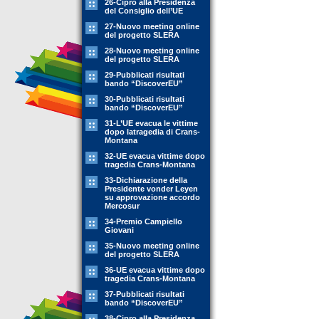
26-Cipro alla Presidenza
del Consiglio dell’UE
27-Nuovo meeting online
del progetto SLERA
28-Nuovo meeting online
del progetto SLERA
29-Pubblicati risultati
bando “DiscoverEU”
30-Pubblicati risultati
bando “DiscoverEU”
31-L’UE evacua le vittime
dopo latragedia di Crans-
Montana
32-UE evacua vittime dopo
tragedia Crans-Montana
33-Dichiarazione della
Presidente vonder Leyen
su approvazione accordo
Mercosur
34-Premio Campiello
Giovani
35-Nuovo meeting online
del progetto SLERA
36-UE evacua vittime dopo
tragedia Crans-Montana
37-Pubblicati risultati
bando “DiscoverEU”
38-Cipro alla Presidenza