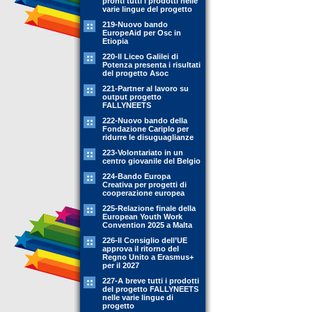
pronti tutti i prodotti nelle
varie lingue del progetto
219-Nuovo bando
EuropeAid per Osc in
Etiopia
220-Il Liceo Galilei di
Potenza presenta i risultati
del progetto Asoc
221-Partner al lavoro su
output progetto
FALLYNEETS
222-Nuovo bando della
Fondazione Cariplo per
ridurre le disuguaglianze
223-Volontariato in un
centro giovanile del Belgio
224-Bando Europa
Creativa per progetti di
cooperazione europea
225-Relazione finale della
European Youth Work
Convention 2025 a Malta
226-Il Consiglio dell’UE
approva il ritorno del
Regno Unito a Erasmus+
per il 2027
227-A breve tutti i prodotti
del progetto FALLYNEETS
nelle varie lingue di
progetto