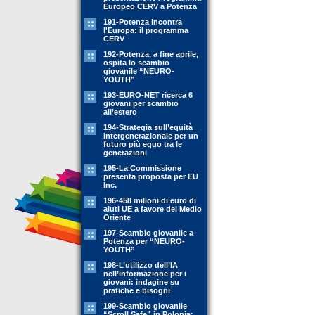
Europeo CERV a Potenza
191-Potenza incontra
l'Europa: il programma
CERV
192-Potenza, a fine aprile,
ospita lo scambio
giovanile “NEURO-
YOUTH”
193-EURO-NET ricerca 6
giovani per scambio
all’estero
194-Strategia sull’equità
intergenerazionale per un
futuro più equo tra le
generazioni
195-La Commissione
presenta proposta per EU
Inc.
196-458 milioni di euro di
aiuti UE a favore del Medio
Oriente
197-Scambio giovanile a
Potenza per “NEURO-
YOUTH”
198-L’utilizzo dell’IA
nell’informazione per i
giovani: indagine su
pratiche e bisogni
199-Scambio giovanile
“Scroll Safe” in Polonia: