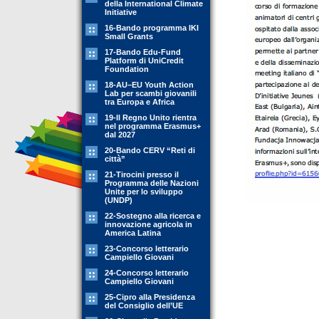
della International Climate
Initiative
16-Bando programma IKI
Small Grants
17-Bando Edu-Fund
Platform di UniCredit
Foundation
18-AU–EU Youth Action
Lab per scambi giovanili
tra Europa e Africa
19-Il Regno Unito rientra
nel programma Erasmus+
dal 2027
20-Bando CERV “Reti di
città”
21-Tirocini presso il
Programma delle Nazioni
Unite per lo sviluppo
(UNDP)
22-Sostegno alla ricerca e
innovazione agricola in
America Latina
23-Concorso letterario
Campiello Giovani
24-Concorso letterario
Campiello Giovani
25-Cipro alla Presidenza
del Consiglio dell’UE