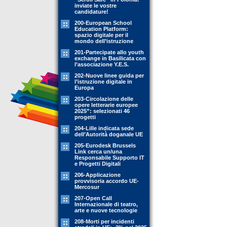
inviate le vostre
candidature!
200-European School
Education Platform:
spazio digitale per il
mondo dell’istruzione
201-Partecipate allo youth
exchange in Basilicata con
l’associazione Y.E.S.
202-Nuove linee guida per
l’istruzione digitale in
Europa
203-Circolazione delle
opere letterarie europee
2025”: selezionati 46
progetti
204-Lille indicata sede
dell’Autorità doganale UE
205-Eurodesk Brussels
Link cerca un/una
Responsabile Supporto IT
e Progetti Digitali
206-Applicazione
provvisoria accordo UE-
Mercosur
207-Open Call
Internazionale di teatro,
arte e nuove tecnologie
208-Morti per incidenti