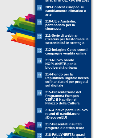
stradali in UE: -3% nel 2025
209-Contest europeo su
cambiamento climatico e
arte
210-UE e Australia,
partenariato per la
sicurezza
211-Serie di webinar
CreaSus per trasformare la
sostenibilità in strategia
212-Indagine Ce su sconti
campagne vendita online
213-Nuovo bando
NOPLANETB per la
biodiversità urbana
214-Fondo per la
Repubblica Digitale ricerca
cofinanziatori per progetti
sul digitale
215-Presentazione del
Programma Europeo
CERV, il 9 aprile nel
Palazzo della Cultura
216-A breve parte il nuovo
round di candidature
#DiscoverEU!
217-Presentati risultati
progetto didattico Asoc
218-FALLYNEETS: quasi