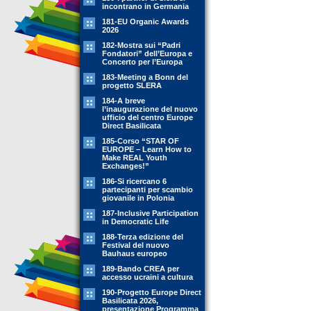
incontrano in Germania
181-EU Organic Awards
2026
182-Mostra sui “Padri
Fondatori” dell’Europa e
Concerto per l’Europa
183-Meeting a Bonn del
progetto SLERA
184-A breve
l’inaugurazione del nuovo
ufficio del centro Europe
Direct Basilicata
185-Corso “STAR OF
EUROPE – Learn How to
Make REAL Youth
Exchanges!”
186-Si ricercano 6
partecipanti per scambio
giovanile in Polonia
187-Inclusive Participation
in Democratic Life
188-Terza edizione del
Festival del nuovo
Bauhaus europeo
189-Bando CREA per
accesso ucraini a cultura
190-Progetto Europe Direct
Basilicata 2026,
presentazione Programma