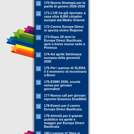
170-Nuova Strategia per la
parità di genere 2026-2030
171-L’UE ha già riportato a
casa oltre 8.000 cittadini
europei dal Medio Oriente
172-Centro Europe Direct
si sposta vicino Regione
173-Dopo 20 anni lo
Europe Direct Basilicata
apre a breve nuova sede a
Potenza
174-Ad aprile Settimana
europea della gioventù
2026
175-Per i partner di SLERA
è il momento di incontrarsi
a Bonn
176-ESMH 2026, scuola
estiva per giovani
giornalisti
177-Nuova call per giovani
reporter Erasmus ErasMAG
178-Eventi per il centro
Europe Direct Basilicata
179-Attività per il grande
pubblico tra aprile e
maggio per Europe Direct
Basilicata
180-I partner di Slera si