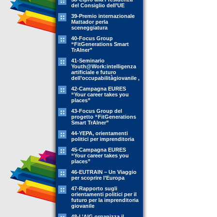
del Consiglio dell’UE
39-Premio internazionale
Mattador perla
sceneggiatura
40-Focus Group
“FitGenerations Smart
TrAIner”
41-Seminario
Youth@Work:intelligenza
artificiale e futuro
dell’occupabilitàgiovanile ,
42-Campagna EURES
“Your career takes you
places”
43-Focus Group del
progetto “FitGenerations
Smart TrAIner”
44-YEPA, orientamenti
politici per imprenditoria
45-Campagna EURES
“Your career takes you
places”
46-EUTRAIN – Un Viaggio
per scoprire l’Europa
47-Rapporto sugli
orientamenti politici per il
futuro per la imprenditoria
giovanile
48-L’AIG organizza il