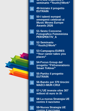
seminario “Youth@Work”
49-Iniziato il progetto
EUTRAIN
50-I talenti europei
emergenti celebrati ai
Music Moves Europe
Awards 2026
51-Sesto Concorso
Fotografico Femminista
PERSPEKTIV_A
52-Seminario
“Youth@Work”
53-Campagna EURES
“Your career takes you
places”
54-Focus Group del
progetto “FitGenerations
Smart TrAIner”
55-Partito il progetto
EUTRAIN
56-Bando per 370 tirocini
MAECI-MUR-CRUI
57-L’UE investe oltre 307
milioni di euro in IA
58-La nuova Strategia UE
contro il razzismo
59-Nuova Strategia UE
contro il razzismo