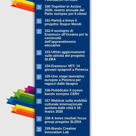
150-Together in Action
2026: evento annuale del
Patto europeo per il clima!
151-Partirà a breve il
progetto Stupor Mundi
152-Il sostegno di
Erasmus+ all’Ucraina per la
continuità
dell’apprendimento
educativo
153-Ultimi aggiornamenti
sulle attività del progetto
SLERA
154-Erasmus+ VET: 14
giovani spagnoli a Potenza
155-Uno stage lavorativo
europeo a Potenza per
ragazzi dalla Spagna
156-Pubblicato il nuovo
bando europeo CERV
157-Webinar sulla mobilità
culturale internazionale
guidata dalle città il 18
marzo 2026
158-A breve risultati focus
group progetto SLERA
159-Bando Creative
Innovation Lab