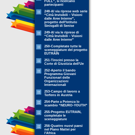
FULL”, si ricercano
partecipanti
248-Al via riprese web serie
“Città Invisibili – Visioni
dalle Aree Interne”,
progetto dell’Istituto
Sinisgalli di Senise
249-Al via le riprese di
“Città Invisibili – Visioni
dalle Aree Interne”
250-Completate tutte le
sceneggiature del progetto
EUTRAIN
251-Tirocini presso la
Corte di Giustizia dell’Ue
252-Aperto il bando
Programma Giovani
Funzionari delle
Organizzazioni
Internazionali
253-Campo di lavoro a
Terfens in Austria
254-Parte a Potenza lo
scambio “NEURO-YOUTH”
255-Progetto EUTRAIN,
completate le
sceneggiature
256-Quattro nuovi paesi
nel Piano Mattei per
l’Africa