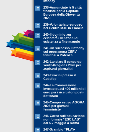
Infoday
238-Annunciate le 5 città
finaliste per la Capitale
Europea della Gioventù
2029
239-Volontariato europeo
nel Centro MJC in Francia
240-Il dominio .eu
celebrerà i vent’anni di
esistenza a fine maggio
241-Un successo l’infoday
sul programma CERV
tenutosi a Potenza
242-Lanciato il concorso
Youth4Regions 2026 per
aspiranti giornalisti
243-Tirocini presso il
Cedefop
244-La Commissione
investe quasi 400 milioni di
euro per i ricercatori post-
dottorato
245-Campo estivo AGORA
2026 per giovani
femministe
246-Corso sull’educazione
non formale “ESC LAB”
dal 5-7 maggio a Roma
247-Scambio “PLAY-