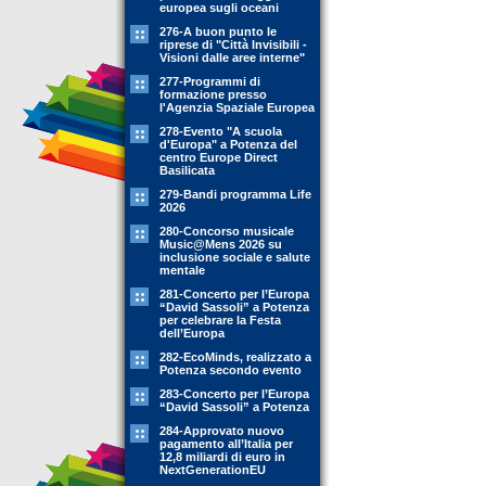
europea sugli oceani
276-A buon punto le
riprese di "Città Invisibili -
Visioni dalle aree interne"
277-Programmi di
formazione presso
l'Agenzia Spaziale Europea
278-Evento "A scuola
d'Europa" a Potenza del
centro Europe Direct
Basilicata
279-Bandi programma Life
2026
280-Concorso musicale
Music@Mens 2026 su
inclusione sociale e salute
mentale
281-Concerto per l’Europa
“David Sassoli” a Potenza
per celebrare la Festa
dell’Europa
282-EcoMinds, realizzato a
Potenza secondo evento
283-Concerto per l’Europa
“David Sassoli” a Potenza
284-Approvato nuovo
pagamento all’Italia per
12,8 miliardi di euro in
NextGenerationEU