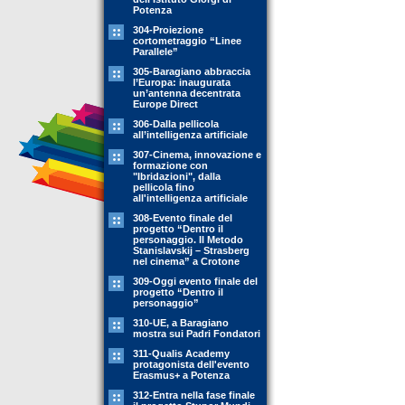
Potenza
304-Proiezione
cortometraggio “Linee
Parallele”
305-Baragiano abbraccia
l’Europa: inaugurata
un’antenna decentrata
Europe Direct
306-Dalla pellicola
all’intelligenza artificiale
307-Cinema, innovazione e
formazione con
"Ibridazioni", dalla
pellicola fino
all'intelligenza artificiale
308-Evento finale del
progetto “Dentro il
personaggio. Il Metodo
Stanislavskij – Strasberg
nel cinema” a Crotone
309-Oggi evento finale del
progetto “Dentro il
personaggio”
310-UE, a Baragiano
mostra sui Padri Fondatori
311-Qualis Academy
protagonista dell'evento
Erasmus+ a Potenza
312-Entra nella fase finale