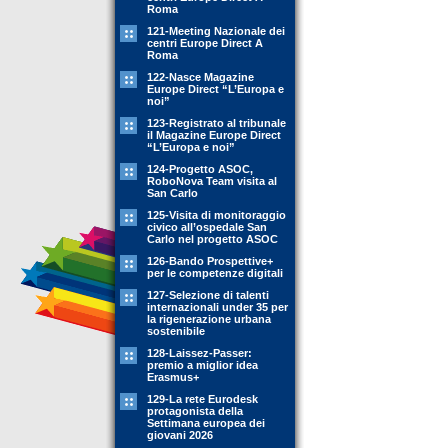
Roma
121-Meeting Nazionale dei
centri Europe Direct A
Roma
122-Nasce Magazine
Europe Direct “L’Europa e
noi”
123-Registrato al tribunale
il Magazine Europe Direct
“L’Europa e noi”
124-Progetto ASOC,
RoboNova Team visita al
San Carlo
125-Visita di monitoraggio
civico all’ospedale San
Carlo nel progetto ASOC
126-Bando Prospettive+
per le competenze digitali
127-Selezione di talenti
internazionali under 35 per
la rigenerazione urbana
sostenibile
128-Laissez-Passer:
premio a miglior idea
Erasmus+
129-La rete Eurodesk
protagonista della
Settimana europea dei
giovani 2026