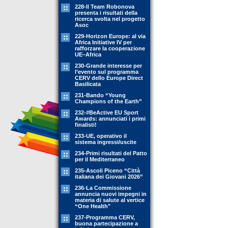
228-Il Team Robonova
presenta i risultati della
ricerca svolta nel progetto
Asoc
229-Horizon Europe: al via
Africa Initiative IV per
rafforzare la cooperazione
UE–Africa
230-Grande interesse per
l’evento sul programma
CERV dello Europe Direct
Basilicata
231-Bando “Young
Champions of the Earth”
232-#BeActive EU Sport
Awards: annunciati i primi
finalisti!
233-UE, operativo il
sistema ingressi/uscite
234-Primi risultati del Patto
per il Mediterraneo
235-Ascoli Piceno “Città
italiana dei Giovani 2026”
236-La Commissione
annuncia nuovi impegni in
materia di salute al vertice
“One Health"
237-Programma CERV,
buona partecipazione a