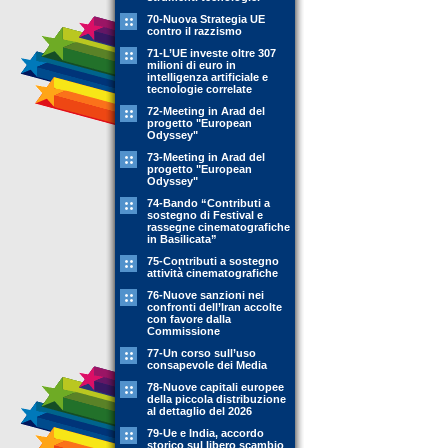
70-Nuova Strategia UE
contro il razzismo
71-L’UE investe oltre 307
milioni di euro in
intelligenza artificiale e
tecnologie correlate
72-Meeting in Arad del
progetto "European
Odyssey"
73-Meeting in Arad del
progetto "European
Odyssey"
74-Bando “Contributi a
sostegno di Festival e
rassegne cinematografiche
in Basilicata”
75-Contributi a sostegno
attività cinematografiche
76-Nuove sanzioni nei
confronti dell’Iran accolte
con favore dalla
Commissione
77-Un corso sull’uso
consapevole dei Media
78-Nuove capitali europee
della piccola distribuzione
al dettaglio del 2026
79-Ue e India, accordo
storico sul libero scambio