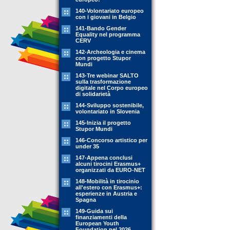
140-Volontariato europeo
con i giovani in Belgio
141-Bando Gender
Equality nel programma
CERV
142-Archeologia e cinema
con progetto Stupor
Mundi
143-Tre webinar SALTO
sulla trasformazione
digitale nel Corpo europeo
di solidarietà
144-Sviluppo sostenibile,
volontariato in Slovenia
145-Inizia il progetto
Stupor Mundi
146-Concorso artistico per
under 35
147-Appena conclusi
alcuni tirocini Erasmus+
organizzati da EURO-NET
148-Mobilità in tirocinio
all'estero con Erasmus+:
esperienze in Austria e
Spagna
149-Guida sui
finanziamenti della
European Youth
Foundation nel 2026