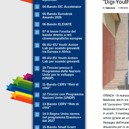
04-Bando EIC Accelerator
05-Bando Eurodesk
Awards 2026
06-Bando ELEVATE
07-A breve l’uscita del
bando diretto a reti
cinematografiche europee
08-AU–EU Youth Action
Lab per scambi giovanili
tra Europa e Africa
09-AU-EU Youth Action
Lab per scambi giovanili
10-Tirocini presso il
Programma delle Nazioni
Unite per lo sviluppo
(UNDP)
11-Bando CERV “Reti di
città”
12-Tirocini con Programma
Nazioni Unite (UNDP)
13-Bando CERV “Reti di
città”
14-Il Regno Unito rientra
nel programma Erasmus+
dal 2027
15-Bando Small Grant