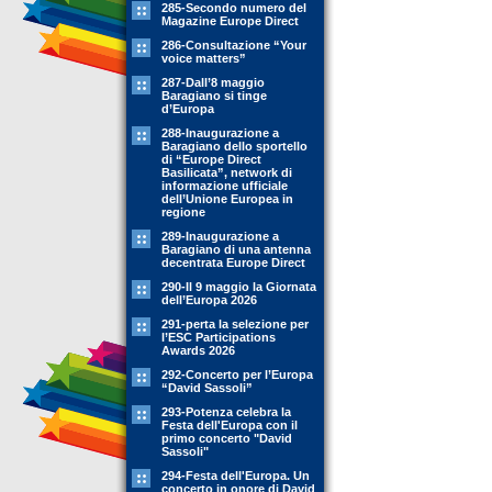
285-Secondo numero del
Magazine Europe Direct
286-Consultazione “Your
voice matters”
287-Dall’8 maggio
Baragiano si tinge
d’Europa
288-Inaugurazione a
Baragiano dello sportello
di “Europe Direct
Basilicata”, network di
informazione ufficiale
dell’Unione Europea in
regione
289-Inaugurazione a
Baragiano di una antenna
decentrata Europe Direct
290-Il 9 maggio la Giornata
dell’Europa 2026
291-perta la selezione per
l’ESC Participations
Awards 2026
292-Concerto per l’Europa
“David Sassoli”
293-Potenza celebra la
Festa dell'Europa con il
primo concerto "David
Sassoli"
294-Festa dell'Europa. Un
concerto in onore di David