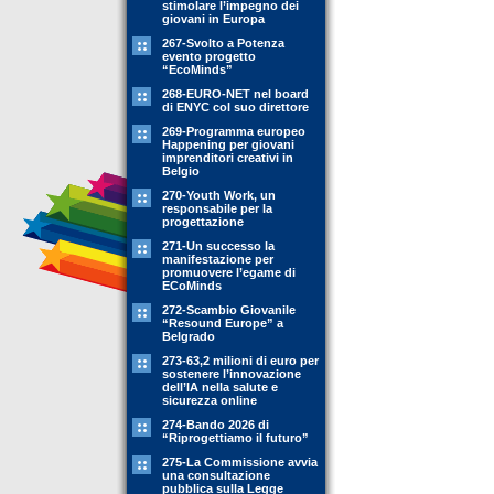
stimolare l’impegno dei
giovani in Europa
267-Svolto a Potenza
evento progetto
“EcoMinds”
268-EURO-NET nel board
di ENYC col suo direttore
269-Programma europeo
Happening per giovani
imprenditori creativi in
Belgio
270-Youth Work, un
responsabile per la
progettazione
271-Un successo la
manifestazione per
promuovere l’egame di
ECoMinds
272-Scambio Giovanile
“Resound Europe” a
Belgrado
273-63,2 milioni di euro per
sostenere l’innovazione
dell’IA nella salute e
sicurezza online
274-Bando 2026 di
“Riprogettiamo il futuro”
275-La Commissione avvia
una consultazione
pubblica sulla Legge