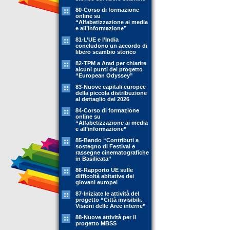
80-Corso di formazione
online su
“Alfabetizzazione ai media
e all’informazione”
81-L’UE e l’India
concludono un accordo di
libero scambio storico
82-TPM a Arad per chiarire
alcuni punti del progetto
“European Odyssey”
83-Nuove capitali europee
della piccola distribuzione
al dettaglio del 2026
84-Corso di formazione
online su
“Alfabetizzazione ai media
e all’informazione”
85-Bando “Contributi a
sostegno di Festival e
rassegne cinematografiche
in Basilicata”
86-Rapporto UE sulle
difficoltà abitative dei
giovani europei
87-Iniziate le attività del
progetto “Città invisibili.
Visioni delle Aree interne”
88-Nuove attività per il
progetto MBSS