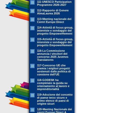
111-UNESCO Participation
Programme 2026-2027
112-Rapporto di Genere
AlmaLaurea 2026
113-Meeting nazionale dei
Centri Europe Direct
114-Attività di focus group,
interviste e sondaggio del
progetto EmpowerHement
115-Attività di focus group,
interviste e sondaggio del
progetto EmpowerHement
116-La Commissione
annuncia i vincitori del
concorso 2025 Juvenes
Translatores
117-Concorso UE che
premia i migliori progetti
sostenuti dalla politica di
coesione dell’UE
118-GODESK ha
completato la guida su
orientamento al lavoro e
imprenditorialità
119-Adozione del concetto
di paese terzo sicuro e
primo elenco di paesi di
origine sicuri
120-Meeting Nazionale dei
centri Europe Direct A