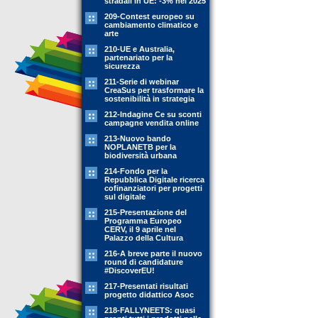
stradali in UE: -3% nel 2025
209-Contest europeo su
cambiamento climatico e
arte
210-UE e Australia,
partenariato per la
sicurezza
211-Serie di webinar
CreaSus per trasformare la
sostenibilità in strategia
212-Indagine Ce su sconti
campagne vendita online
213-Nuovo bando
NOPLANETB per la
biodiversità urbana
214-Fondo per la
Repubblica Digitale ricerca
cofinanziatori per progetti
sul digitale
215-Presentazione del
Programma Europeo
CERV, il 9 aprile nel
Palazzo della Cultura
216-A breve parte il nuovo
round di candidature
#DiscoverEU!
217-Presentati risultati
progetto didattico Asoc
218-FALLYNEETS: quasi