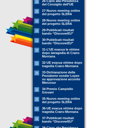
26-Cipro alla Presidenza
del Consiglio dell’UE
27-Nuovo meeting online
del progetto SLERA
28-Nuovo meeting online
del progetto SLERA
29-Pubblicati risultati
bando “DiscoverEU”
30-Pubblicati risultati
bando “DiscoverEU”
31-L’UE evacua le vittime
dopo latragedia di Crans-
Montana
32-UE evacua vittime dopo
tragedia Crans-Montana
33-Dichiarazione della
Presidente vonder Leyen
su approvazione accordo
Mercosur
34-Premio Campiello
Giovani
35-Nuovo meeting online
del progetto SLERA
36-UE evacua vittime dopo
tragedia Crans-Montana
37-Pubblicati risultati
bando “DiscoverEU”
38-Cipro alla Presidenza