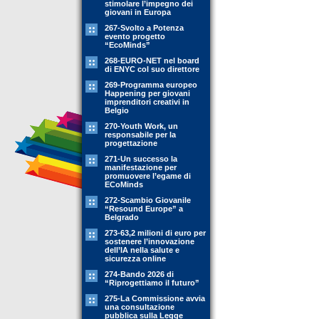
stimolare l’impegno dei
giovani in Europa
267-Svolto a Potenza
evento progetto
“EcoMinds”
268-EURO-NET nel board
di ENYC col suo direttore
269-Programma europeo
Happening per giovani
imprenditori creativi in
Belgio
270-Youth Work, un
responsabile per la
progettazione
271-Un successo la
manifestazione per
promuovere l’egame di
ECoMinds
272-Scambio Giovanile
“Resound Europe” a
Belgrado
273-63,2 milioni di euro per
sostenere l’innovazione
dell’IA nella salute e
sicurezza online
274-Bando 2026 di
“Riprogettiamo il futuro”
275-La Commissione avvia
una consultazione
pubblica sulla Legge