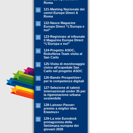
Roma
121-Meeting Nazionale dei
centri Europe Direct A
Roma
122-Nasce Magazine
Europe Direct “L’Europa e
noi”
123-Registrato al tribunale
il Magazine Europe Direct
“L’Europa e noi”
124-Progetto ASOC,
RoboNova Team visita al
San Carlo
125-Visita di monitoraggio
civico all’ospedale San
Carlo nel progetto ASOC
126-Bando Prospettive+
per le competenze digitali
127-Selezione di talenti
internazionali under 35 per
la rigenerazione urbana
sostenibile
128-Laissez-Passer:
premio a miglior idea
Erasmus+
129-La rete Eurodesk
protagonista della
Settimana europea dei
giovani 2026