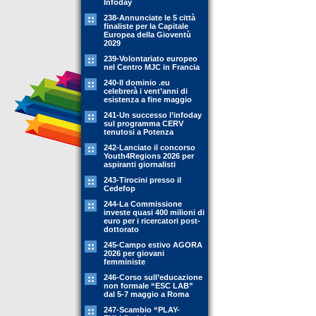
Infoday
238-Annunciate le 5 città
finaliste per la Capitale
Europea della Gioventù
2029
239-Volontariato europeo
nel Centro MJC in Francia
240-Il dominio .eu
celebrerà i vent’anni di
esistenza a fine maggio
241-Un successo l’infoday
sul programma CERV
tenutosi a Potenza
242-Lanciato il concorso
Youth4Regions 2026 per
aspiranti giornalisti
243-Tirocini presso il
Cedefop
244-La Commissione
investe quasi 400 milioni di
euro per i ricercatori post-
dottorato
245-Campo estivo AGORA
2026 per giovani
femministe
246-Corso sull’educazione
non formale “ESC LAB”
dal 5-7 maggio a Roma
247-Scambio “PLAY-