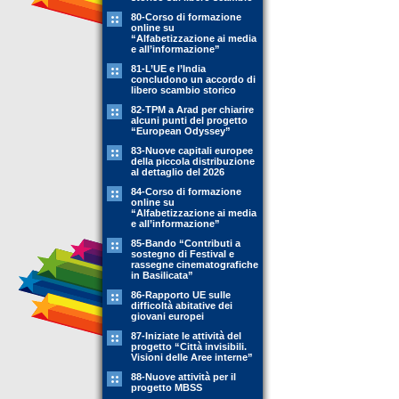
80-Corso di formazione
online su
“Alfabetizzazione ai media
e all’informazione”
81-L’UE e l’India
concludono un accordo di
libero scambio storico
82-TPM a Arad per chiarire
alcuni punti del progetto
“European Odyssey”
83-Nuove capitali europee
della piccola distribuzione
al dettaglio del 2026
84-Corso di formazione
online su
“Alfabetizzazione ai media
e all’informazione”
85-Bando “Contributi a
sostegno di Festival e
rassegne cinematografiche
in Basilicata”
86-Rapporto UE sulle
difficoltà abitative dei
giovani europei
87-Iniziate le attività del
progetto “Città invisibili.
Visioni delle Aree interne”
88-Nuove attività per il
progetto MBSS