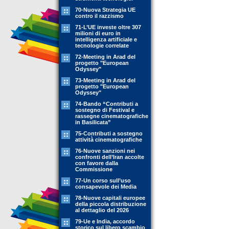
70-Nuova Strategia UE
contro il razzismo
71-L’UE investe oltre 307
milioni di euro in
intelligenza artificiale e
tecnologie correlate
72-Meeting in Arad del
progetto "European
Odyssey"
73-Meeting in Arad del
progetto "European
Odyssey"
74-Bando “Contributi a
sostegno di Festival e
rassegne cinematografiche
in Basilicata”
75-Contributi a sostegno
attività cinematografiche
76-Nuove sanzioni nei
confronti dell’Iran accolte
con favore dalla
Commissione
77-Un corso sull’uso
consapevole dei Media
78-Nuove capitali europee
della piccola distribuzione
al dettaglio del 2026
79-Ue e India, accordo
storico sul libero scambio