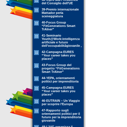
del Consiglio dell’UE
39-Premio internazionale
Mattador perla
sceneggiatura
40-Focus Group
“FitGenerations Smart
TrAIner”
41-Seminario
Youth@Work:intelligenza
artificiale e futuro
dell’occupabilitàgiovanile ,
42-Campagna EURES
“Your career takes you
places”
43-Focus Group del
progetto “FitGenerations
Smart TrAIner”
44-YEPA, orientamenti
politici per imprenditoria
45-Campagna EURES
“Your career takes you
places”
46-EUTRAIN – Un Viaggio
per scoprire l’Europa
47-Rapporto sugli
orientamenti politici per il
futuro per la imprenditoria
giovanile
48-L’AIG organizza il