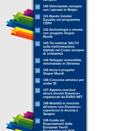
140-Volontariato europeo
con i giovani in Belgio
141-Bando Gender
Equality nel programma
CERV
142-Archeologia e cinema
con progetto Stupor
Mundi
143-Tre webinar SALTO
sulla trasformazione
digitale nel Corpo europeo
di solidarietà
144-Sviluppo sostenibile,
volontariato in Slovenia
145-Inizia il progetto
Stupor Mundi
146-Concorso artistico per
under 35
147-Appena conclusi
alcuni tirocini Erasmus+
organizzati da EURO-NET
148-Mobilità in tirocinio
all'estero con Erasmus+:
esperienze in Austria e
Spagna
149-Guida sui
finanziamenti della
European Youth
Foundation nel 2026