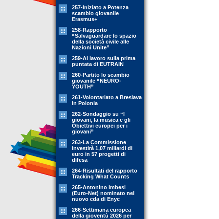
257-Iniziato a Potenza
scambio giovanile
Erasmus+
258-Rapporto
“Salvaguardare lo spazio
della società civile alle
Nazioni Unite”
259-Al lavoro sulla prima
puntata di EUTRAIN
260-Partito lo scambio
giovanile “NEURO-
YOUTH”
261-Volontariato a Breslava
in Polonia
262-Sondaggio su “I
giovani, la musica e gli
Obiettivi europei per i
giovani”
263-La Commissione
investirà 1,07 miliardi di
euro in 57 progetti di
difesa
264-Risultati del rapporto
Tracking What Counts
265-Antonino Imbesi
(Euro-Net) nominato nel
nuovo cda di Enyc
266-Settimana europea
della gioventù 2026 per