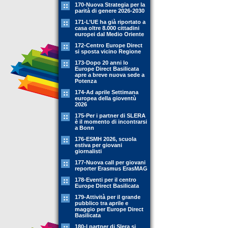
170-Nuova Strategia per la
parità di genere 2026-2030
171-L’UE ha già riportato a
casa oltre 8.000 cittadini
europei dal Medio Oriente
172-Centro Europe Direct
si sposta vicino Regione
173-Dopo 20 anni lo
Europe Direct Basilicata
apre a breve nuova sede a
Potenza
174-Ad aprile Settimana
europea della gioventù
2026
175-Per i partner di SLERA
è il momento di incontrarsi
a Bonn
176-ESMH 2026, scuola
estiva per giovani
giornalisti
177-Nuova call per giovani
reporter Erasmus ErasMAG
178-Eventi per il centro
Europe Direct Basilicata
179-Attività per il grande
pubblico tra aprile e
maggio per Europe Direct
Basilicata
180-I partner di Slera si