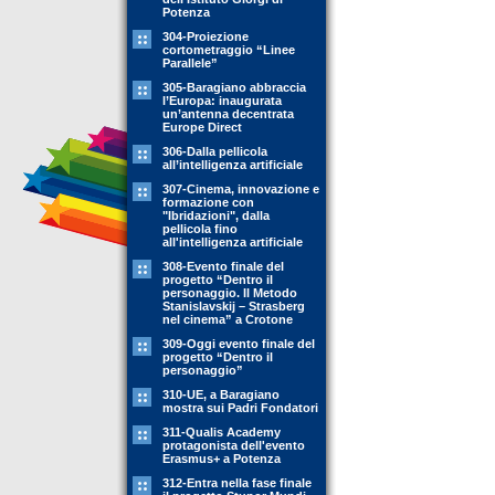
Potenza
304-Proiezione
cortometraggio “Linee
Parallele”
305-Baragiano abbraccia
l’Europa: inaugurata
un’antenna decentrata
Europe Direct
306-Dalla pellicola
all’intelligenza artificiale
307-Cinema, innovazione e
formazione con
"Ibridazioni", dalla
pellicola fino
all'intelligenza artificiale
308-Evento finale del
progetto “Dentro il
personaggio. Il Metodo
Stanislavskij – Strasberg
nel cinema” a Crotone
309-Oggi evento finale del
progetto “Dentro il
personaggio”
310-UE, a Baragiano
mostra sui Padri Fondatori
311-Qualis Academy
protagonista dell'evento
Erasmus+ a Potenza
312-Entra nella fase finale