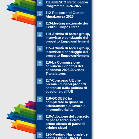
111-UNESCO Participation
Programme 2026-2027
112-Rapporto di Genere
AlmaLaurea 2026
113-Meeting nazionale dei
Centri Europe Direct
114-Attività di focus group,
interviste e sondaggio del
progetto EmpowerHement
115-Attività di focus group,
interviste e sondaggio del
progetto EmpowerHement
116-La Commissione
annuncia i vincitori del
concorso 2025 Juvenes
Translatores
117-Concorso UE che
premia i migliori progetti
sostenuti dalla politica di
coesione dell’UE
118-GODESK ha
completato la guida su
orientamento al lavoro e
imprenditorialità
119-Adozione del concetto
di paese terzo sicuro e
primo elenco di paesi di
origine sicuri
120-Meeting Nazionale dei
centri Europe Direct A