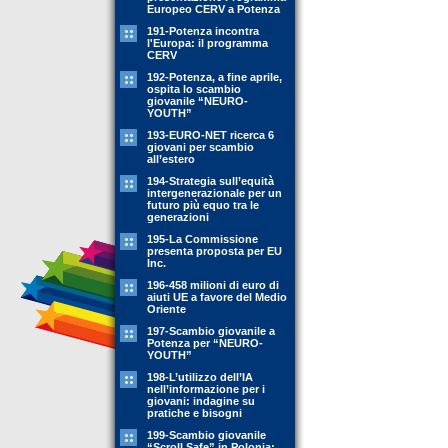
Europeo CERV a Potenza
191-Potenza incontra
l'Europa: il programma
CERV
192-Potenza, a fine aprile,
ospita lo scambio
giovanile “NEURO-
YOUTH”
193-EURO-NET ricerca 6
giovani per scambio
all’estero
194-Strategia sull’equità
intergenerazionale per un
futuro più equo tra le
generazioni
195-La Commissione
presenta proposta per EU
Inc.
196-458 milioni di euro di
aiuti UE a favore del Medio
Oriente
197-Scambio giovanile a
Potenza per “NEURO-
YOUTH”
198-L’utilizzo dell’IA
nell’informazione per i
giovani: indagine su
pratiche e bisogni
199-Scambio giovanile
“Scroll Safe” in Polonia: