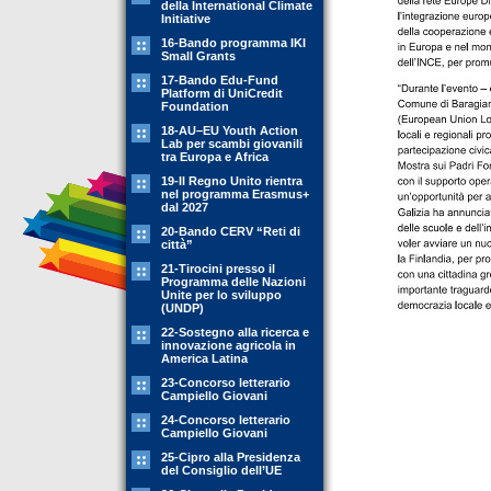
della International Climate
Initiative
16-Bando programma IKI
Small Grants
17-Bando Edu-Fund
Platform di UniCredit
Foundation
18-AU–EU Youth Action
Lab per scambi giovanili
tra Europa e Africa
19-Il Regno Unito rientra
nel programma Erasmus+
dal 2027
20-Bando CERV “Reti di
città”
21-Tirocini presso il
Programma delle Nazioni
Unite per lo sviluppo
(UNDP)
22-Sostegno alla ricerca e
innovazione agricola in
America Latina
23-Concorso letterario
Campiello Giovani
24-Concorso letterario
Campiello Giovani
25-Cipro alla Presidenza
del Consiglio dell’UE