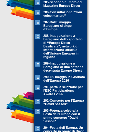
285-Secondo numero del
Magazine Europe Direct
286-Consultazione “Your
voice matters”
287-Dall’8 maggio
Baragiano si tinge
d’Europa
288-Inaugurazione a
Baragiano dello sportello
di “Europe Direct
Basilicata”, network di
informazione ufficiale
dell’Unione Europea in
regione
289-Inaugurazione a
Baragiano di una antenna
decentrata Europe Direct
290-Il 9 maggio la Giornata
dell’Europa 2026
291-perta la selezione per
l’ESC Participations
Awards 2026
292-Concerto per l’Europa
“David Sassoli”
293-Potenza celebra la
Festa dell'Europa con il
primo concerto "David
Sassoli"
294-Festa dell'Europa. Un
concerto in onore di David