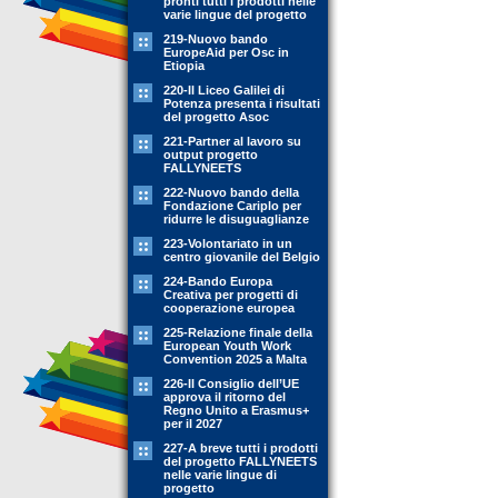
pronti tutti i prodotti nelle
varie lingue del progetto
219-Nuovo bando
EuropeAid per Osc in
Etiopia
220-Il Liceo Galilei di
Potenza presenta i risultati
del progetto Asoc
221-Partner al lavoro su
output progetto
FALLYNEETS
222-Nuovo bando della
Fondazione Cariplo per
ridurre le disuguaglianze
223-Volontariato in un
centro giovanile del Belgio
224-Bando Europa
Creativa per progetti di
cooperazione europea
225-Relazione finale della
European Youth Work
Convention 2025 a Malta
226-Il Consiglio dell’UE
approva il ritorno del
Regno Unito a Erasmus+
per il 2027
227-A breve tutti i prodotti
del progetto FALLYNEETS
nelle varie lingue di
progetto