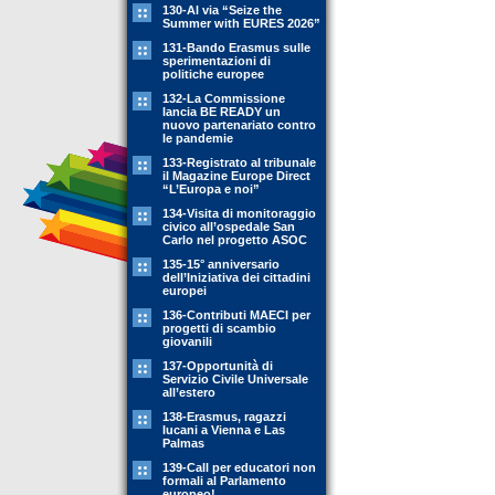
130-Al via “Seize the
Summer with EURES 2026”
131-Bando Erasmus sulle
sperimentazioni di
politiche europee
132-La Commissione
lancia BE READY un
nuovo partenariato contro
le pandemie
133-Registrato al tribunale
il Magazine Europe Direct
“L’Europa e noi”
134-Visita di monitoraggio
civico all’ospedale San
Carlo nel progetto ASOC
135-15° anniversario
dell’Iniziativa dei cittadini
europei
136-Contributi MAECI per
progetti di scambio
giovanili
137-Opportunità di
Servizio Civile Universale
all’estero
138-Erasmus, ragazzi
lucani a Vienna e Las
Palmas
139-Call per educatori non
formali al Parlamento
europeo!