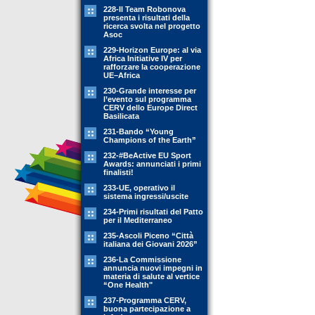
228-Il Team Robonova
presenta i risultati della
ricerca svolta nel progetto
Asoc
229-Horizon Europe: al via
Africa Initiative IV per
rafforzare la cooperazione
UE–Africa
230-Grande interesse per
l’evento sul programma
CERV dello Europe Direct
Basilicata
231-Bando “Young
Champions of the Earth”
232-#BeActive EU Sport
Awards: annunciati i primi
finalisti!
233-UE, operativo il
sistema ingressi/uscite
234-Primi risultati del Patto
per il Mediterraneo
235-Ascoli Piceno “Città
italiana dei Giovani 2026”
236-La Commissione
annuncia nuovi impegni in
materia di salute al vertice
“One Health"
237-Programma CERV,
buona partecipazione a