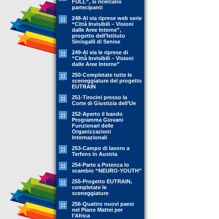
FULL”, si ricercano
partecipanti
248-Al via riprese web serie
“Città Invisibili – Visioni
dalle Aree Interne”,
progetto dell’Istituto
Sinisgalli di Senise
249-Al via le riprese di
“Città Invisibili – Visioni
dalle Aree Interne”
250-Completate tutte le
sceneggiature del progetto
EUTRAIN
251-Tirocini presso la
Corte di Giustizia dell’Ue
252-Aperto il bando
Programma Giovani
Funzionari delle
Organizzazioni
Internazionali
253-Campo di lavoro a
Terfens in Austria
254-Parte a Potenza lo
scambio “NEURO-YOUTH”
255-Progetto EUTRAIN,
completate le
sceneggiature
256-Quattro nuovi paesi
nel Piano Mattei per
l’Africa