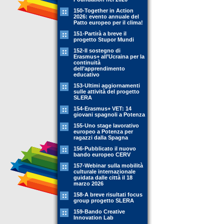
150-Together in Action
2026: evento annuale del
Patto europeo per il clima!
151-Partirà a breve il
progetto Stupor Mundi
152-Il sostegno di
Erasmus+ all’Ucraina per la
continuità
dell’apprendimento
educativo
153-Ultimi aggiornamenti
sulle attività del progetto
SLERA
154-Erasmus+ VET: 14
giovani spagnoli a Potenza
155-Uno stage lavorativo
europeo a Potenza per
ragazzi dalla Spagna
156-Pubblicato il nuovo
bando europeo CERV
157-Webinar sulla mobilità
culturale internazionale
guidata dalle città il 18
marzo 2026
158-A breve risultati focus
group progetto SLERA
159-Bando Creative
Innovation Lab