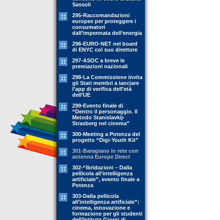
Sassoli
295-Raccomandazioni
europee per proteggere i
consumatori
dall’impennata dell’energia
296-EURO-NET nel board
di ENYC col suo direttore
297-ASOC a breve le
premiazioni nazionali
298-La Commissione invita
gli Stati membri a lanciare
l’app di verifica dell’età
dell’UE
299-Evento finale di
“Dentro il personaggio. Il
Metodo Stanislavkij-
Strasberg nel cinema”
300-Meeting a Potenza del
progetto “Digi-Youth Kit”
301-Baragiano in rete con
antenna Europe Direct
302-“Ibridazioni – Dalla
pellicola all’intelligenza
artificiale”, evento finale a
Potenza
303-Dalla pellicola
all’intelligenza artificiale”:
cinema, innovazione e
formazione per gli studenti
dell’Istituto Giorgi di