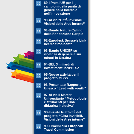
89-l Premi UE per i
campioni della parità di
genere nella ricerca e
nell’innovazione
90-Al via “Città invisibili.
Visioni delle Aree interne”
91-Bando Nature Calling
della Fondazione Cariplo
92-Eurodesk Brussels Link
ricerca tirocinante
93-Bando UNICEF su
violenza di genere e sui
minori in Ucraina
94-BEI, 3 miliardi di
investimenti nell’ETS2
95-Nuove attività per il
progetto MBSS
96-Presentato Rapporto
Unesco “Lead with youth”
97-Al via il Master
Universitario “Metodologie
e strumenti per una
didattica inclusiva”
98-Iniziate le attività del
progetto “Città invisibili.
Visioni delle Aree interne”
99-Tirocini alla European
Travel Commission