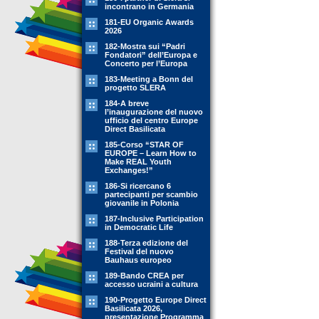
incontrano in Germania
181-EU Organic Awards
2026
182-Mostra sui “Padri
Fondatori” dell’Europa e
Concerto per l’Europa
183-Meeting a Bonn del
progetto SLERA
184-A breve
l’inaugurazione del nuovo
ufficio del centro Europe
Direct Basilicata
185-Corso “STAR OF
EUROPE – Learn How to
Make REAL Youth
Exchanges!”
186-Si ricercano 6
partecipanti per scambio
giovanile in Polonia
187-Inclusive Participation
in Democratic Life
188-Terza edizione del
Festival del nuovo
Bauhaus europeo
189-Bando CREA per
accesso ucraini a cultura
190-Progetto Europe Direct
Basilicata 2026,
presentazione Programma