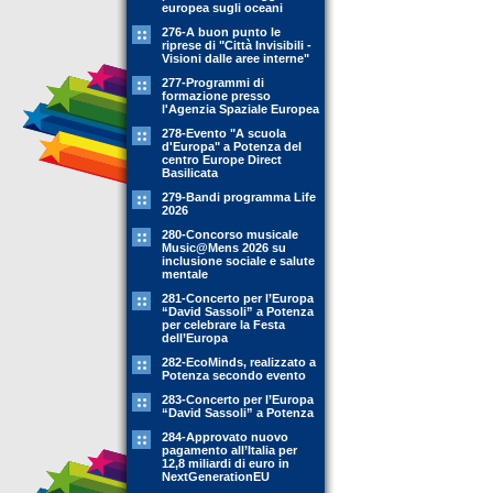
europea sugli oceani
276-A buon punto le
riprese di "Città Invisibili -
Visioni dalle aree interne"
277-Programmi di
formazione presso
l'Agenzia Spaziale Europea
278-Evento "A scuola
d'Europa" a Potenza del
centro Europe Direct
Basilicata
279-Bandi programma Life
2026
280-Concorso musicale
Music@Mens 2026 su
inclusione sociale e salute
mentale
281-Concerto per l’Europa
“David Sassoli” a Potenza
per celebrare la Festa
dell’Europa
282-EcoMinds, realizzato a
Potenza secondo evento
283-Concerto per l’Europa
“David Sassoli” a Potenza
284-Approvato nuovo
pagamento all’Italia per
12,8 miliardi di euro in
NextGenerationEU