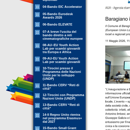
04-Bando EIC Accelerator
05-Bando Eurodesk
Awards 2026
06-Bando ELEVATE
07-A breve l’uscita del
bando diretto a reti
cinematografiche europee
08-AU–EU Youth Action
Lab per scambi giovanili
tra Europa e Africa
09-AU-EU Youth Action
Lab per scambi giovanili
10-Tirocini presso il
Programma delle Nazioni
Unite per lo sviluppo
(UNDP)
11-Bando CERV “Reti di
città”
12-Tirocini con Programma
Nazioni Unite (UNDP)
13-Bando CERV “Reti di
città”
14-Il Regno Unito rientra
nel programma Erasmus+
dal 2027
15-Bando Small Grant