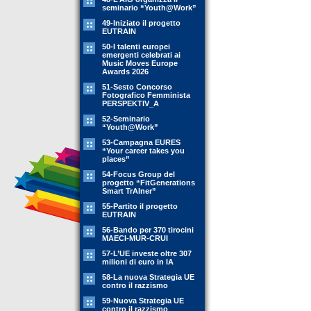
seminario “Youth@Work”
49-Iniziato il progetto
EUTRAIN
50-I talenti europei
emergenti celebrati ai
Music Moves Europe
Awards 2026
51-Sesto Concorso
Fotografico Femminista
PERSPEKTIV_A
52-Seminario
“Youth@Work”
53-Campagna EURES
“Your career takes you
places”
54-Focus Group del
progetto “FitGenerations
Smart TrAIner”
55-Partito il progetto
EUTRAIN
56-Bando per 370 tirocini
MAECI-MUR-CRUI
57-L’UE investe oltre 307
milioni di euro in IA
58-La nuova Strategia UE
contro il razzismo
59-Nuova Strategia UE
contro il razzismo