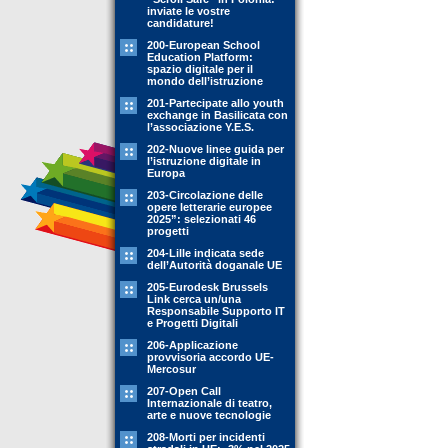
inviate le vostre
candidature!
200-European School
Education Platform:
spazio digitale per il
mondo dell’istruzione
201-Partecipate allo youth
exchange in Basilicata con
l’associazione Y.E.S.
202-Nuove linee guida per
l’istruzione digitale in
Europa
203-Circolazione delle
opere letterarie europee
2025”: selezionati 46
progetti
204-Lille indicata sede
dell’Autorità doganale UE
205-Eurodesk Brussels
Link cerca un/una
Responsabile Supporto IT
e Progetti Digitali
206-Applicazione
provvisoria accordo UE-
Mercosur
207-Open Call
Internazionale di teatro,
arte e nuove tecnologie
208-Morti per incidenti