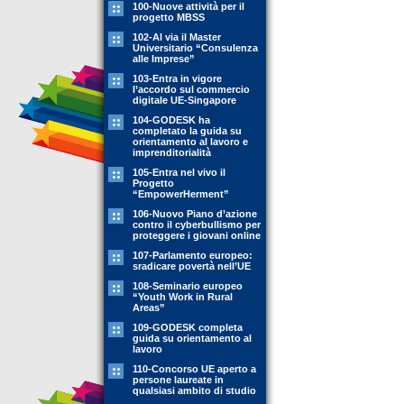
100-Nuove attività per il
progetto MBSS
102-Al via il Master
Universitario “Consulenza
alle Imprese”
103-Entra in vigore
l’accordo sul commercio
digitale UE-Singapore
104-GODESK ha
completato la guida su
orientamento al lavoro e
imprenditorialità
105-Entra nel vivo il
Progetto
“EmpowerHerment”
106-Nuovo Piano d’azione
contro il cyberbullismo per
proteggere i giovani online
107-Parlamento europeo:
sradicare povertà nell’UE
108-Seminario europeo
“Youth Work in Rural
Areas”
109-GODESK completa
guida su orientamento al
lavoro
110-Concorso UE aperto a
persone laureate in
qualsiasi ambito di studio